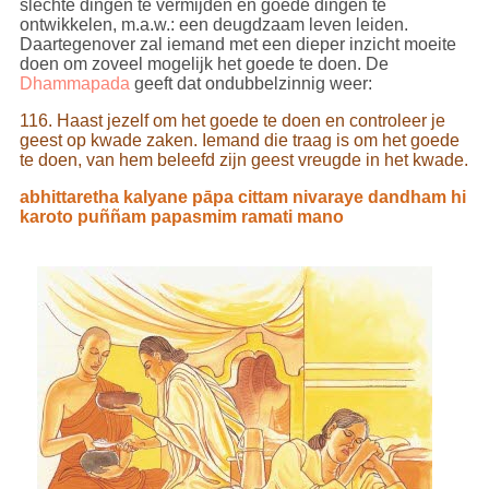
slechte dingen te vermijden en goede dingen te
ontwikkelen, m.a.w.: een deugdzaam leven leiden.
Daartegenover zal iemand met een dieper inzicht moeite
doen om zoveel mogelijk het goede te doen. De
Dhammapada
geeft dat ondubbelzinnig weer:
116. Haast jezelf om het goede te doen en controleer je
geest op kwade zaken. Iemand die traag is om het goede
te doen, van hem beleefd zijn geest vreugde in het kwade.
abhittaretha kalyane pāpa cittam nivaraye dandham hi
karoto puññam papasmim ramati mano