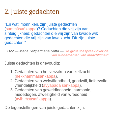
2. Juiste gedachten
"En wat, monniken, zijn juiste gedachten
(
sammāsaṅkappa
)? Gedachten die vrij zijn van
zintuiglijkheid; gedachten die vrij zijn van kwade wil;
gedachten die vrij zijn van kwelzucht. Dit zijn juiste
gedachten."
D22 — Maha Satipatthana Sutta —
De grote toespraak over de
vier fundamenten van indachtigheid
Juiste gedachten is drievoudig:
Gedachten van het verzaken van zelfzucht
(
nekkhammasaṅkappa
).
Gedachten van welwillendheid, goodwill, liefdevolle
vriendelijkheid (
avyapada saṅkappa
).
Gedachten van geweldloosheid, harmonie,
mededogen, afwezigheid van wreedheid
(
avihiṁsāsaṅkappa
).
De tegenstellingen van juiste gedachten zijn: