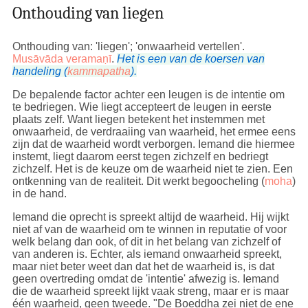
hebben. Dit begrijpen heet 'juist begrip'
Onthouding van liegen
(
sammādiṭṭhi
). Echter, als er goede gedachten of
daden zijn met de intentie (
cetanā
) er iets goeds voor
terug te krijgen, is er sprake van begeerte oftewel
Onthouding van: 'liegen'; 'onwaarheid vertellen'.
zelfzucht. Dit valt nog steeds in de categorie juist
Musāvāda veramaṇī
.
Het is een van de koersen van
begrip, maar het is een 'werelds juist begrip'
handeling (
kammapatha
).
(
lokiyasammādiṭṭhi
) en leidt tot in het bestaan komen
(
bhava
), het ontstaan van iets (
uppajjati
), tot
De bepalende factor achter een leugen is de intentie om
geboorte (
jāti
).
te bedriegen. Wie liegt accepteert de leugen in eerste
plaats zelf. Want liegen betekent het instemmen met
Echter, wanneer zelfzucht volledig wordt verzaakt
onwaarheid, de verdraaiing van waarheid, het ermee eens
(
nekkhammasaṅkappa
), wanneer begeerte volledig
zijn dat de waarheid wordt verborgen. Iemand die hiermee
ontworteld is, leidt dit tot
arahatschap
, tot de
instemt, liegt daarom eerst tegen zichzelf en bedriegt
verwerkelijking van
Nibbāna
. Dit is het doel en de
zichzelf. Het is de keuze om de waarheid niet te zien. Een
ware beoefening van de
2e factor
van het Edel
ontkenning van de realiteit. Dit werkt begoocheling (
moha
)
Achtvoudige Pad. Dit heet 'bovenwerelds juist
in de hand.
begrip'. Raadpleeg
lokuttarasammādiṭṭhi
met de
verwijzing naar M117 waarin de Boeddha dit
Iemand die oprecht is spreekt altijd de waarheid. Hij wijkt
glashelder uitlegt.
niet af van de waarheid om te winnen in reputatie of voor
welk belang dan ook, of dit in het belang van zichzelf of
van anderen is. Echter, als iemand onwaarheid spreekt,
maar niet beter weet dan dat het de waarheid is, is dat
geen overtreding omdat de 'intentie' afwezig is. Iemand
die de waarheid spreekt lijkt vaak streng, maar er is maar
één waarheid, geen tweede. "De Boeddha zei niet de ene