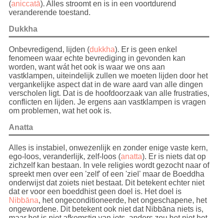
(
aniccatā
). Alles stroomt en is in een voortdurend
veranderende toestand.
Dukkha
Onbevredigend, lijden (
dukkha
). Er is geen enkel
fenomeen waar echte bevrediging in gevonden kan
worden, want wát het ook is waar we ons aan
vastklampen, uiteindelijk zullen we moeten lijden door het
vergankelijke aspect dat in de ware aard van alle dingen
verscholen ligt. Dat is de hoofdoorzaak van alle frustraties,
conflicten en lijden. Je ergens aan vastklampen is vragen
om problemen, wat het ook is.
Anatta
Alles is instabiel, onwezenlijk en zonder enige vaste kern,
ego-loos, veranderlijk, zelf-loos (
anatta
). Er is niets dat op
zichzelf kan bestaan. In vele religies wordt gezocht naar of
spreekt men over een 'zelf' of een 'ziel' maar de Boeddha
onderwijst dat zoiets niet bestaat. Dit betekent echter niet
dat er voor een boeddhist geen doel is. Het doel is
Nibbāna
, het ongeconditioneerde, het ongeschapene, het
ongewordene. Dit betekent ook niet dat Nibbāna niets is,
maar het is niet afkomstig van iets, anders zou het niet het