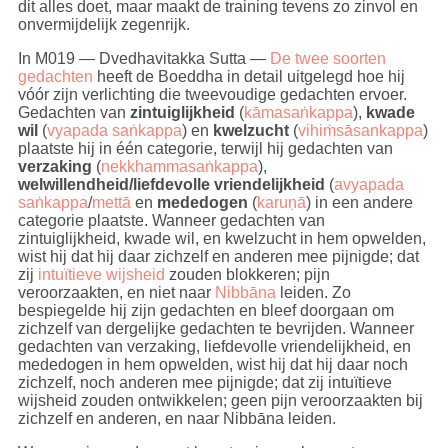
(
avyakata
). Intenties zijn gelijk aan de wil (
cetanā
).
dit alles doet, maar maakt de training tevens zo zinvol en
Het gaat altijd om de opzettelijkheid, de wil, de
onvermijdelijk zegenrijk.
intentie, de keuze achter de handeling (de daad). Dit
is waarom we het 'wilshandelingen' noemen. Dit is
In M019 — Dvedhavitakka Sutta —
De twee soorten
wat kamma veroorzaakt.
gedachten
heeft de Boeddha in detail uitgelegd hoe hij
vóór zijn verlichting die tweevoudige gedachten ervoer.
"Wilshandelingen (
cetanā
), monniken, is hetgeen dat
Gedachten van
zintuiglijkheid
(
kāmasaṅkappa
),
kwade
ik
kamma
noem (cetanaham bhikkhave kammam
wil
(
vyapada saṅkappa
) en
kwelzucht
(
vihiṁsāsankappa
)
vadami), omdat iemand door het te willen de
plaatste hij in één categorie, terwijl hij gedachten van
handeling uitvoert met het lichaam, met de spraak, of
verzaking
(
nekkhammasaṅkappa
),
met de geest."
welwillendheid/liefdevolle vriendelijkheid
(
avyapada
saṅkappa
/
mettā
en
mededogen
(
karuṇā
) in een andere
A06-063
categorie plaatste. Wanneer gedachten van
zintuiglijkheid, kwade wil, en kwelzucht in hem opwelden,
De Boeddha vond het erg belangrijk dat wij
wist hij dat hij daar zichzelf en anderen mee pijnigde; dat
begrijpen wat
kamma
is. In eerste instantie is er
zij
intuïtieve wijsheid
zouden blokkeren; pijn
kennis (
ñāṇa
) voor nodig. De Boeddha heeft zeer
veroorzaakten, en niet naar
Nibbāna
leiden. Zo
veel (en vaak) gesproken over kamma en
bespiegelde hij zijn gedachten en bleef doorgaan om
gerelateerde zaken omdat het nodig is om er kennis
zichzelf van dergelijke gedachten te bevrijden. Wanneer
van te nemen. Want kennis is belangrijk, maar
gedachten van verzaking, liefdevolle vriendelijkheid, en
bedenk goed dat kennis niet verder gaat dan een
mededogen in hem opwelden, wist hij dat hij daar noch
verstandelijk begrijpen. Het intellect heeft namelijk
zichzelf, noch anderen mee pijnigde; dat zij intuïtieve
z'n beperkingen omdat het verbonden is met en
wijsheid zouden ontwikkelen; geen pijn veroorzaakten bij
beïnvloed wordt door persoonlijk gevormde
zichzelf en anderen, en naar Nibbāna leiden.
concepten, ideeën. Dit vormt een hindernis voor het
stromen van diep
intuïtief inzicht
. We kunnen ergens