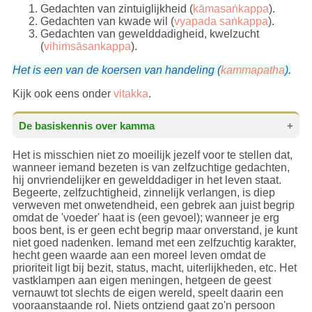
Gedachten van zintuiglijkheid (
kāmasaṅkappa
).
Gedachten van kwade wil (
vyapada saṅkappa
).
Gedachten van gewelddadigheid, kwelzucht
(
vihiṁsāsankappa
).
Het is een van de koersen van handeling (
kammapatha
).
Kijk ook eens onder
vitakka
.
De basiskennis over kamma
Het is misschien niet zo moeilijk jezelf voor te stellen dat,
De basiskennis over kamma
wanneer iemand bezeten is van zelfzuchtige gedachten,
Het onderwerp dat de Boeddha het meest
hij onvriendelijker en gewelddadiger in het leven staat.
aanhaalde in de vele toespraken die hij hield, betreft
Begeerte, zelfzuchtigheid, zinnelijk verlangen, is diep
kamma
. Want het kamma dat wij maken is waar 'de
verweven met onwetendheid, een gebrek aan juist begrip
geest naar afbuigt' en dus onze koers (
kammapatha
)
omdat de 'voeder' haat is (een gevoel); wanneer je erg
bepaalt. Omdat de Boeddha kamma zo benadrukte,
boos bent, is er geen echt begrip maar onverstand, je kunt
is het daarom ook belangrijk dat we goed kennis
niet goed nadenken. Iemand met een zelfzuchtig karakter,
nemen van de belangrijkste aspecten die hier
hecht geen waarde aan een moreel leven omdat de
beschreven zijn. Maar eerst zullen we wat
prioriteit ligt bij bezit, status, macht, uiterlijkheden, etc. Het
onduidelijkheden uit de weg ruimen. Over heel de
vastklampen aan eigen meningen, hetgeen de geest
wereld komen namelijk verkeerde vertalingen voor
vernauwt tot slechts de eigen wereld, speelt daarin een
die gepaard gaan met een beperkt inzicht in de
vooraanstaande rol. Niets ontziend gaat zo'n persoon