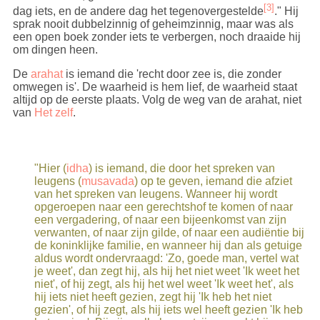
[3]
dag iets, en de andere dag het tegenovergestelde
." Hij
sprak nooit dubbelzinnig of geheimzinnig, maar was als
een open boek zonder iets te verbergen, noch draaide hij
om dingen heen.
De
arahat
is iemand die 'recht door zee is, die zonder
omwegen is'. De waarheid is hem lief, de waarheid staat
altijd op de eerste plaats. Volg de weg van de arahat, niet
van
Het zelf
.
"Hier (
idha
) is iemand, die door het spreken van
leugens (
musavada
) op te geven, iemand die afziet
van het spreken van leugens. Wanneer hij wordt
opgeroepen naar een gerechtshof te komen of naar
een vergadering, of naar een bijeenkomst van zijn
verwanten, of naar zijn gilde, of naar een audiëntie bij
de koninklijke familie, en wanneer hij dan als getuige
aldus wordt ondervraagd: 'Zo, goede man, vertel wat
je weet', dan zegt hij, als hij het niet weet 'Ik weet het
niet', of hij zegt, als hij het wel weet 'Ik weet het', als
hij iets niet heeft gezien, zegt hij 'Ik heb het niet
gezien', of hij zegt, als hij iets wel heeft gezien 'Ik heb