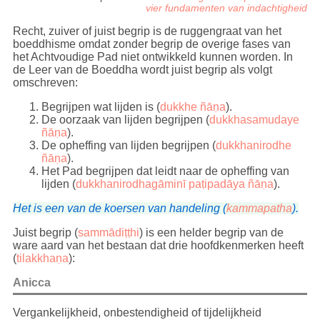
vier fundamenten van indachtigheid
Recht, zuiver of juist begrip is de ruggengraat van het
boeddhisme omdat zonder begrip de overige fases van
het Achtvoudige Pad niet ontwikkeld kunnen worden. In
de Leer van de Boeddha wordt juist begrip als volgt
omschreven:
Begrijpen wat lijden is (
dukkhe ñāṇa
).
De oorzaak van lijden begrijpen (
dukkhasamudaye
ñāṇa
).
De opheffing van lijden begrijpen (
dukkhanirodhe
ñāṇa
).
Het Pad begrijpen dat leidt naar de opheffing van
lijden (
dukkhanirodhagāminī paṭipadāya ñāṇa
).
Het is een van de koersen van handeling (
kammapatha
).
Juist begrip (
sammādiṭṭhi
) is een helder begrip van de
ware aard van het bestaan dat drie hoofdkenmerken heeft
(
tilakkhaṇa
):
Anicca
Vergankelijkheid, onbestendigheid of tijdelijkheid