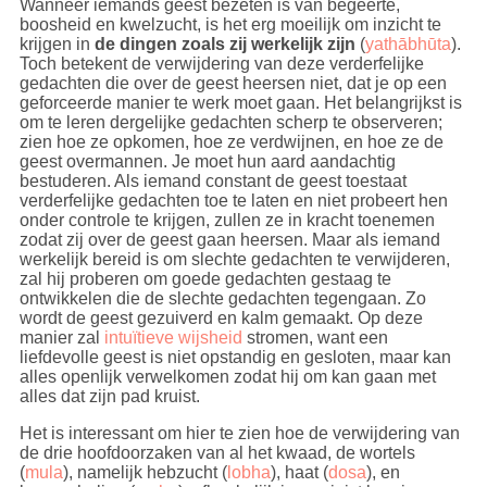
Wanneer iemands geest bezeten is van begeerte,
een idee over hebben, maar meer is het niet. Een
boosheid en kwelzucht, is het erg moeilijk om inzicht te
idee is slechts een zaak van het hoofd zonder dat
krijgen in
de dingen zoals zij werkelijk zijn
(
yathābhūta
).
Het hart
wordt geraakt.
Toch betekent de verwijdering van deze verderfelijke
gedachten die over de geest heersen niet, dat je op een
Voor het echte, volledige begrijpen van de wet van
geforceerde manier te werk moet gaan. Het belangrijkst is
kamma, de wet van oorzaak en gevolg, is dus meer
om te leren dergelijke gedachten scherp te observeren;
nodig dan louter intellectuele kennis
zien hoe ze opkomen, hoe ze verdwijnen, en hoe ze de
(
anubodhañāṇa
). Waar het allemaal om draait, is
geest overmannen. Je moet hun aard aandachtig
inzicht, de dingen zien zoals ze werkelijk zijn
bestuderen. Als iemand constant de geest toestaat
(
yathābhūta
), een diep doordringend inzicht
verderfelijke gedachten toe te laten en niet probeert hen
(
pativedha
) in het geheel, de samenhang van
onder controle te krijgen, zullen ze in kracht toenemen
oorzaken en gevolgen. Dit zal de wet van kamma
zodat zij over de geest gaan heersen. Maar als iemand
openbaren. Wat hiervoor nodig is, is de ontwikkeling
werkelijk bereid is om slechte gedachten te verwijderen,
van
Het hart
dat het licht van echt zien en begrijpen
zal hij proberen om goede gedachten gestaag te
doet opflitsen.
ontwikkelen die de slechte gedachten tegengaan. Zo
wordt de geest gezuiverd en kalm gemaakt. Op deze
Echter, het gehele proces van worden (
bhava
)
manier zal
intuïtieve wijsheid
stromen, want een
oftewel het proces dat een wezen naar een
liefdevolle geest is niet opstandig en gesloten, maar kan
bepaalde toestand doet afbuigen (
kammabhava
),
alles openlijk verwelkomen zodat hij om kan gaan met
wordt door heel veel wilshandelingen (
cetanā
)
alles dat zijn pad kruist.
voltrokken. Zo zijn er licht- en zwaarwegende
wilshandelingen die elkaar beïnvloeden en
Het is interessant om hier te zien hoe de verwijdering van
compenseren. En ook de verschillende
de drie hoofdoorzaken van al het kwaad, de wortels
omstandigheden die er op een bepaald moment zijn,
(
mula
), namelijk hebzucht (
lobha
), haat (
dosa
), en
zijn bepalend (zoals een zaadje in de grond