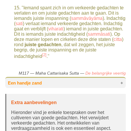
In de eerste twee verzen van de
Dhammapada
15
. "Iemand spant zich in om verkeerde gedachten te
(
Dhp001
en
Dhp002
) geeft de Boeddha aan dat de
verlaten en om juiste gedachten aan te gaan. Dit is
geest de voorloper (
pubbangama
) is. Onheilzame
iemands juiste inspanning (
sammāvāyāma
). Indachtig
(
akusala
) gedachten leiden tot onzuivere intenties
(
sati
) verlaat iemand verkeerde gedachten. Indachtig
(
manasa
) en hebben nadelige gevolgen. Heilzame
gaat en verblijft (
viharati
) iemand in juiste gedachten.
(
kusala
) gedachten daarentegen leiden tot zuivere
Dit is iemands juiste indachtigheid (
sammāsati
). Op
intenties (
manasa
) en hebben voordelige gevolgen
deze manier lopen en cirkelen deze drie staten (
citta
)
(
kammavipāka
).
rond
juiste gedachten
, dat wil zeggen, het juiste
Intenties (
begrip, de juiste inspanning en de juiste
cetanā
) met als voorloper de geest
(
pubbangama
) oftewel gedachten (
[2]
saṅkappa
),
indachtigheid
."
creëren omstandigheden in toekomstige zin. Als we
boosheid (
vyapada
,
dosa
) huisvesten en spreken of
handelen met boosheid, zullen mensen ons gaan
M117 — Maha Cattarisaka Sutta —
De belangrijke veertig
haten. We zullen worden gestraft door de
maatschappij en de landelijke wet. Na de dood
Een handje zand
zullen we eveneens worden wedergeboren in een
sfeer van lijden. Zo verwijst 'gedachten'
indirect
Er was eens een klein meisje dat heel graag
naar wilshandeling (
kamma
oftewel
cetanā
) en
Extra aanbevelingen
'ervaring' verwijst naar gevolgen (
vipāka
). Begrijp
iets aan de Boeddha wilde geven, maar ze was
goed dat gedachten op zich geen wilshandelingen
heel arm. Daarom nam ze wat zand van de
Hieronder vind je enkele toespraken over het
zijn, maar er wel de basis voor zijn.
grond en strekte haar armpje uit naar de
cultiveren van goede gedachten. Het verwijdert
Boeddha en zei: 'Ik wil u heel graag meer geven,
verkeerde gedachten. Het ontwikkelen van
De boodschap in de eerste twee verzen van de
verdraagzaamheid is ook een essentieel aspect.
Dhammapada
is: 'Denk verkeerd en lijdt. Denk goed
maar ik heb niets anders dan deze handvol