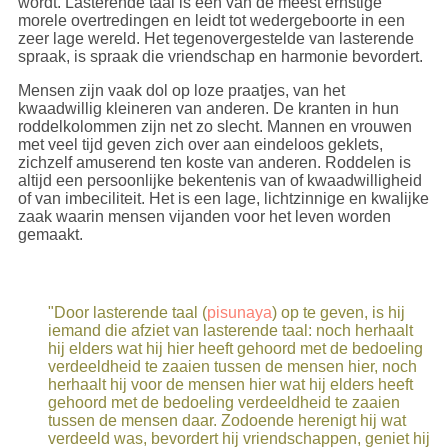
wordt. Lasterende taal is één van de meest ernstige
morele overtredingen en leidt tot wedergeboorte in een
zeer lage wereld. Het tegenovergestelde van lasterende
spraak, is spraak die vriendschap en harmonie bevordert.
Mensen zijn vaak dol op loze praatjes, van het
kwaadwillig kleineren van anderen. De kranten in hun
roddelkolommen zijn net zo slecht. Mannen en vrouwen
met veel tijd geven zich over aan eindeloos geklets,
zichzelf amuserend ten koste van anderen. Roddelen is
altijd een persoonlijke bekentenis van of kwaadwilligheid
of van imbeciliteit. Het is een lage, lichtzinnige en kwalijke
zaak waarin mensen vijanden voor het leven worden
gemaakt.
"Door lasterende taal (
pisunaya
) op te geven, is hij
iemand die afziet van lasterende taal: noch herhaalt
hij elders wat hij hier heeft gehoord met de bedoeling
verdeeldheid te zaaien tussen de mensen hier, noch
herhaalt hij voor de mensen hier wat hij elders heeft
gehoord met de bedoeling verdeeldheid te zaaien
tussen de mensen daar. Zodoende herenigt hij wat
verdeeld was, bevordert hij vriendschappen, geniet hij