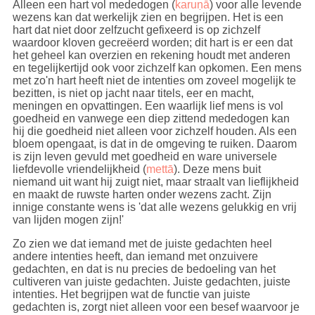
Echter, het cultiveren van juiste gedachten (2e factor
Alleen een hart vol mededogen (
karuṇā
) voor alle levende
van het Achtvoudige Pad) heeft de functie om de
wezens kan dat werkelijk zien en begrijpen. Het is een
juiste intenties te ontwikkelen.
Synoniem
van
hart dat niet door zelfzucht gefixeerd is op zichzelf
saṅkappa is
vitakka
. Zie ook
mano
.
waardoor kloven gecreëerd worden; dit hart is er een dat
het geheel kan overzien en rekening houdt met anderen
Auteurs halen vaak gedachten en intenties door
en tegelijkertijd ook voor zichzelf kan opkomen. Een mens
elkaar. Als tweede factor van het Achtvoudige Pad
met zo'n hart heeft niet de intenties om zoveel mogelijk te
gaat het om de juiste
gedachten
(
sammāsaṅkappa
)
bezitten, is niet op jacht naar titels, eer en macht,
en niet om de juiste intenties. Maar zoals gezegd
meningen en opvattingen. Een waarlijk lief mens is vol
heeft het cultiveren van de juiste gedachten de
goedheid en vanwege een diep zittend mededogen kan
functie om de juiste intenties te ontwikkelen. Dit zijn
hij die goedheid niet alleen voor zichzelf houden. Als een
dus twee afzonderlijke aspecten: de training en het
bloem opengaat, is dat in de omgeving te ruiken. Daarom
doel van de training. Zo wordt o.a. in
Dhp001
en
is zijn leven gevuld met goedheid en ware universele
Dhp002
het woord '
manasā
' gebruikt wat voor 'door
liefdevolle vriendelijkheid (
mettā
). Deze mens buit
de geest'; 'in gedachten' staat. Daarentegen komt
niemand uit want hij zuigt niet, maar straalt van lieflijkheid
manasa
vaak voor in de sutta teksten waarbij de
en maakt de ruwste harten onder wezens zacht. Zijn
Boeddha de
intentie
benadrukt. En weer een andere
innige constante wens is 'dat alle wezens gelukkig en vrij
vorm,
mānasa
, bestaat ook.
van lijden mogen zijn!'
Gedachten
zijn bepalend voor welke
intenties
we
Zo zien we dat iemand met de juiste gedachten heel
huisvesten. Vervolgens zijn de intenties die gepaard
andere intenties heeft, dan iemand met onzuivere
gaan met ons handelen (fysiek, verbaal en mentaal),
gedachten, en dat is nu precies de bedoeling van het
op hun beurt bepalend voor de
kwaliteit
van dat
cultiveren van juiste gedachten. Juiste gedachten, juiste
handelen (of we goed of slecht
kamma
maken). Er
intenties. Het begrijpen wat de functie van juiste
zijn ook handelingen die '
karmisch
neutraal' zijn
gedachten is, zorgt niet alleen voor een besef waarvoor je