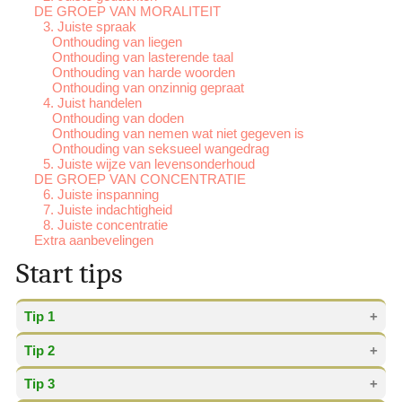
DE GROEP VAN MORALITEIT
3. Juiste spraak
Onthouding van liegen
Onthouding van lasterende taal
Onthouding van harde woorden
Onthouding van onzinnig gepraat
4. Juist handelen
Onthouding van doden
Onthouding van nemen wat niet gegeven is
Onthouding van seksueel wangedrag
5. Juiste wijze van levensonderhoud
DE GROEP VAN CONCENTRATIE
6. Juiste inspanning
7. Juiste indachtigheid
8. Juiste concentratie
Extra aanbevelingen
Start tips
Tip 1
Tip 2
Om iets goed te leren is het belangrijk dat je niet te
hard van stapel loopt. Ook het weten
waar
en
hoe
je
Tip 3
moet beginnen is van groot belang. Neem de tijd om
Bij je verkenning is de
Nederlandse taal
je basis