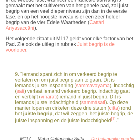
gemaakt met het cultiveren van het gehele pad, zal juist
begrip van een veel dieper niveau zijn dan in de eerste
fase, en op het hoogste niveau is er een zeer helder
begrip van de vier Edele Waarheden (
Cattāri
Ariyasaccāni
).
Het volgende citaat uit M117 geldt voor elke factor van het
Pad. Zie ook de uitleg in rubriek
Juist begrip is de
voorloper
.
9
. "Iemand spant zich in om verkeerd begrip te
verlaten en om juist begrip aan te gaan. Dit is
iemands juiste inspanning (
sammāvāyāma
). Indachtig
(
sati
) verlaat iemand verkeerd begrip. Indachtig gaat
en verblijft (
viharati
) iemand in juist begrip. Dit is
iemands juiste indachtigheid (
sammāsati
). Op deze
manier lopen en cirkelen deze drie staten (
citta
) rond
het
juiste begrip
, dat wil zeggen, het juiste begrip, de
[1]
juiste inspanning en de juiste indachtigheid
."
M117 — Maha Cattarisaka Sutta —
De belangrijke veertig