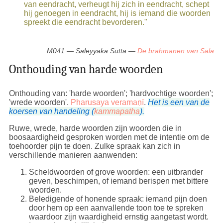
van eendracht, verheugt hij zich in eendracht, schept
hij genoegen in eendracht, hij is iemand die woorden
spreekt die eendracht bevorderen."
M041 — Saleyyaka Sutta —
De brahmanen van Sala
Onthouding van harde woorden
Onthouding van: 'harde woorden'; 'hardvochtige woorden';
'wrede woorden'.
Pharusaya veramaṇī
.
Het is een van de
koersen van handeling (
kammapatha
).
Ruwe, wrede, harde woorden zijn woorden die in
boosaardigheid gesproken worden met de intentie om de
toehoorder pijn te doen. Zulke spraak kan zich in
verschillende manieren aanwenden:
Scheldwoorden of grove woorden: een uitbrander
geven, beschimpen, of iemand berispen met bittere
woorden.
Beledigende of honende spraak: iemand pijn doen
door hem op een aanvallende toon toe te spreken
waardoor zijn waardigheid ernstig aangetast wordt.