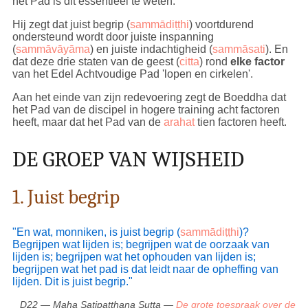
het Pad is dit essentieel te weten.
Hij zegt dat juist begrip (
sammādiṭṭhi
) voortdurend
ondersteund wordt door juiste inspanning
(
sammāvāyāma
) en juiste indachtigheid (
sammāsati
). En
dat deze drie staten van de geest (
citta
) rond
elke factor
van het Edel Achtvoudige Pad 'lopen en cirkelen'.
Aan het einde van zijn redevoering zegt de Boeddha dat
het Pad van de discipel in hogere training acht factoren
heeft, maar dat het Pad van de
arahat
tien factoren heeft.
DE GROEP VAN WIJSHEID
1. Juist begrip
"En wat, monniken, is juist begrip (
sammādiṭṭhi
)?
Begrijpen wat lijden is; begrijpen wat de oorzaak van
lijden is; begrijpen wat het ophouden van lijden is;
begrijpen wat het pad is dat leidt naar de opheffing van
lijden. Dit is juist begrip."
D22 — Maha Satipatthana Sutta —
De grote toespraak over de