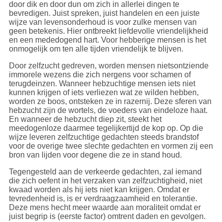
Dhamma
.
door dik en door dun om zich in allerlei dingen te
bevredigen. Juist spreken, juist handelen en een juiste
De vier mentale groepen van de vijf groepen van
wijze van levensonderhoud is voor zulke mensen van
hechten (
pañcupādānakkhandhā
) behelzen het
geen betekenis. Hier ontbreekt liefdevolle vriendelijkheid
mentale gebied, oftewel de geest (
mano
). Door de
en een mededogend hart. Voor hebberige mensen is het
aanduiding 'de geest' kan makkelijk onduidelijkheid
onmogelijk om ten alle tijden vriendelijk te blijven.
ontstaan. Want één van die mentale groepen is
bewustzijn (
viññāṇa
) wat ook wel 'de geest' wordt
Door zelfzucht gedreven, worden mensen nietsontziende
genoemd. En mano wordt ook wel uitgelegd als
immorele wezens die zich nergens voor schamen of
'gedachten' (zie
mano
voor meer).
terugdeinzen. Wanneer hebzuchtige mensen iets niet
kunnen krijgen of iets verliezen wat ze wilden hebben,
Alle mentale verschijnselen hebben de geest
worden ze boos, ontsteken ze in razernij. Deze sferen van
(bewustzijn (
viññāṇa
)) als hun voorloper in die zin
hebzucht zijn de wortels, de voeders van eindeloze haat.
dat bewustzijn het meest dominant is. Het is ook de
En wanneer de hebzucht diep zit, steekt het
oorzaak van de andere mentale groepen, namelijk
meedogenloze daarmee tegelijkertijd de kop op. Op die
gevoelens (
vedanā
), waarnemingen (
saññā
) en
wijze leveren zelfzuchtige gedachten steeds brandstof
mentale formaties (
saṅkhāra
). Deze drie hebben de
voor de overige twee slechte gedachten en vormen zij een
geest oftewel bewustzijn (
viññāṇa
) als hun voorloper
bron van lijden voor degene die ze in stand houd.
(
pubbangama
), omdat, hoewel deze tegelijkertijd
met bewustzijn ontstaan, ze niet kunnen ontstaan als
Tegengesteld aan de verkeerde gedachten, zal iemand
bewustzijn (de geest) niet ontstaat.
die zich oefent in het verzaken van zelfzuchtigheid, niet
kwaad worden als hij iets niet kan krijgen. Omdat er
Het woord '
saṅkappa
' betekent letterlijk 'gedachten'
tevredenheid is, is er verdraagzaamheid en tolerantie.
en daarom wordt juist dit woord dan ook vaker in de
Deze mens hecht meer waarde aan moraliteit omdat er
boeddhistische literatuur gebruikt dan 'intenties'.
juist begrip is (eerste factor) omtrent daden en gevolgen.