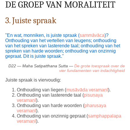
DE GROEP VAN MORALITEIT
geluk door realiteitsbesef.
In
Dhp001
trapt de blinde monnik Cakkhupala
onopzettelijk op een paar insecten. Hierdoor
3. Juiste spraak
genereerde hij
geen kamma
. Maar in een vorig
leven maakte hij doelbewust een vrouw blind. Dat hij
in zijn huidige leven blind was, was het resultaat
"En wat, monniken, is juiste spraak (
sammāvāca
)?
(
vipāka
) van die daad. Daarmee genereerde hij dus
Onthouding van het vertellen van leugens; onthouding
wel kamma
.
van het spreken van lasterende taal; onthouding van het
spreken van harde woorden; onthouding van onzinnig
Het cultiveren van goede gedachten is cruciaal om
gepraat. Dit is juiste spraak."
voor onszelf (en voor anderen) een gunstigere
situatie of voorwaarden te creëren. Het zijn
D22 — Maha Satipatthana Sutta —
De grote toespraak over de
'noodzakelijke stepstones' naar het hoogste doel,
vier fundamenten van indachtigheid
Nibbāna
.
Dhp002
vertelt bijvoorbeeld over de jonge
brahmaan Mattakundali die vanwege goede
Juiste spraak is viervoudig:
gedachten (
manopasāda
) in een hemelse sfeer werd
wedergeboren. Maar elke geboorte, waar dan ook, is
Onthouding van liegen (
musāvāda veramaṇī
).
in de kern lijden. Zie de rubriek
Het bestaan van
Onthouding van lasterende taal (
pisuṇaya
lijden
in D22 — Maha Satipatthana Sutta —
De
veramaṇī
).
grote toespraak over de vier fundamenten van
Onthouding van harde woorden (
pharusaya
indachtigheid
, waar de Boeddha een uitgebreide
veramaṇī
).
definitie geeft.
Onthouding van onzinnig gepraat (
samphappalapa
veramaṇī
).
Zo zien we dat goede gedachten goede gevolgen