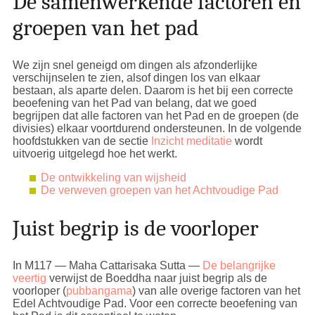
De samenwerkende factoren en
Bij de factoren van het pad wordt o.a. naar
Als je inziet dat
Sleutel tot Inzicht
boeddhistische meditatiesysteem — komt de
toespraken verwezen die dat onderwerp
inderdaad
de ware Leer
is die door de Boeddha
groepen van het pad
Boeddha tot een uitermate gedetailleerde
omsluiten. Natuurlijk zijn er vele toespraken die
is verkondigd en niet iets anders, kan je dit
opsomming van alle onderwerpen van de
dat doen, maar het moet overzichtelijk blijven.
bekrachtigen door zo nu en dan een
donatie
satipatthana meditatie en hoe bevrijding kan
We zijn snel geneigd om dingen als afzonderlijke
over te maken
waardoor je de woorden van de
worden gerealiseerd. Hoewel de satipatthana
Veel meer toespraken zijn beschikbaar via de
verschijnselen te zien, alsof dingen los van elkaar
Boeddha levendig houdt.
training de 7e factor van het Edel Achtvoudige
bestaan, als aparte delen. Daarom is het bij een correcte
Sitemap
categorie
Sutta Piṭaka — Toespraken
.
Pad benadrukt, omvat deze de training van het
beoefening van het Pad van belang, dat we goed
A06-096 —
Zes zeldzaamheden
gehele pad. Een volledige bestudering van het
begrijpen dat alle factoren van het Pad en de groepen (de
divisies) elkaar voortdurend ondersteunen. In de volgende
pad én de satipatthana training laat duidelijk
hoofdstukken van de sectie
Inzicht meditatie
wordt
zien dat meditatie niet beperkt is tot 'stil zitten',
uitvoerig uitgelegd hoe het werkt.
maar een levenswijze is die het gehele dagelijkse
leven doordringt.
De ontwikkeling van wijsheid
De verweven groepen van het Achtvoudige Pad
Juist begrip is de voorloper
In M117 — Maha Cattarisaka Sutta —
De belangrijke
veertig
verwijst de Boeddha naar juist begrip als de
voorloper (
pubbangama
) van alle overige factoren van het
Edel Achtvoudige Pad. Voor een correcte beoefening van