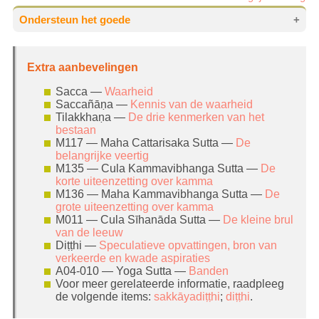
Ondersteun het goede
Het verbreiden van de ware Dhamma (en
Extra aanbevelingen
eraan meehelpen) is door de Boeddha
aangetoond als het
allerhoogste in de wereld
.
Sacca —
Waarheid
Steun a.u.b. dit werk door zo nu en dan een
Saccañāṇa —
Kennis van de waarheid
donatie over te maken
. Jouw vrijgevigheid heeft
Tilakkhaṇa —
De drie kenmerken van het
bestaan
een zeer gunstig effect op je. Vrijgevigheid
M117 — Maha Cattarisaka Sutta —
De
(
dāna
) is niet voor niets de basis oefening van
belangrijke veertig
het boeddhisme.
M135 — Cula Kammavibhanga Sutta —
De
korte uiteenzetting over kamma
M136 — Maha Kammavibhanga Sutta —
De
grote uiteenzetting over kamma
M011 — Cula Sīhanāda Sutta —
De kleine brul
van de leeuw
Diṭṭhi —
Speculatieve opvattingen, bron van
verkeerde en kwade aspiraties
A04-010 — Yoga Sutta —
Banden
Voor meer gerelateerde informatie, raadpleeg
de volgende items:
sakkāyadiṭṭhi
;
diṭṭhi
.