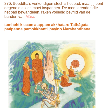
276. Boeddha's verkondigen slechts het pad, maar jij bent
degene die zich moet inspannen. De mediterenden die
het pad bewandelen, raken volledig bevrijd van de
banden van
Māra
.
tumhehi kiccam atappam akkhataro Tathāgata
patipanna pamokkhanti jhayino Marabandhana