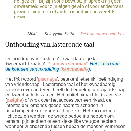
het gezien'. Bij zijn volle bewustzijn spreekt hij geen
onwaarheid voor zijn eigen gewin of voor andermans
gewin of voor een of ander onbeduidend werelds
gewin."
M041 — Saleyyaka Sutta —
De brahmanen van Sala
Onthouding van lasterende taal
Onthouding van: 'lasteren'; 'kwaadaardige taal';
'tweedracht zaaien'.
Pisuṇaya veramaṇī
.
Het is een van
de koersen van handeling (
kammapatha
).
Het Pāḷi woord '
pisunaya
', betekent letterlijk: 'beëindiging
van vriendschap'. Lasterende taal of het kwaadaardig
spreken over anderen, heeft de bedoeling om vijandschap
en tweedracht te zaaien. Het motief hierachter is aversie
(
paṭigha
) of wrok over het succes van een rivaal, de
intentie om iemands goede naam te schaden in
beschimpende en leugenachtige zin. Het kan ook in dit
licht gezien worden: de wrede bedoeling hebben om
iemand pijn te doen of een ziekelijke vreugde hebben
wanneer vriendschap tussen bepaalde mensen verbroken