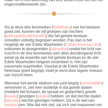
ongeconditioneerde zijn.
Als je deze drie kenmerken (
tilakkhaṇa
) van het bestaan
goed ziet, kunnen de vijf groepen van hechten
(
pañcupādānakkhandhā
) die het gehele bestaan
omvatten volledig begrepen worden. Pas dan is het
mogelijk de vier Edele Waarheden (
Cattāri Ariyasaccāni
)
volkomen te doorgronden (
pativedha
) omdat het licht van
inzicht in de drie kenmerken een alles doordringend licht
werpt op de essentie van het gehele bestaan en de vier
Edele Waarheden hetgeen essentieel is. Het zijn
universele waarheden. Voordat je de Edele Waarheden
helemaal goed begrijpt, moet je eerst door lagere niveaus
van inzicht heen.
Wanneer het eerste stadium van juist begrip (
sammādiṭṭhi
)
verworven is, ziet men duidelijk in dat goede daden
(middels het lichaam, de spraak en gedachten) goede
(
kusala
) gevolgen (
vipāka
) hebben, en dat slechte daden
(
akusala
) slechte gevolgen hebben. Dit is de wet van
kamma
zien. Wie dat niet ziet, zal zich niet inspannen om