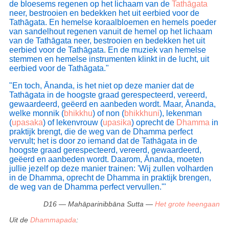
dieper
en
breder
. Door daarnaast te oefenen
de bloesems regenen op het lichaam van de
Tathāgata
uitdrukking pīti impliceert 'drinken'. Maar hier
neer, bestrooien en bedekken het uit eerbied voor de
wordt elke factor steeds
krachtiger
in je totdat
betekent het drinken: 'iemands leven geheel laten
Tathāgata. En hemelse koraalbloemen en hemels poeder
het Pad op den duur volledig in je ontwikkeld is.
vervullen door de Leer'.
van sandelhout regenen vanuit de hemel op het lichaam
Dan is het doel bereikt, het einde van alle lijden.
van de Tathāgata neer, bestrooien en bedekken het uit
Er was een monnik genaamd
Maha Kappina
, die de
eerbied voor de Tathāgata. En de muziek van hemelse
gehele dag "Oh, wat een geluk! Wat een geluk!" riep.
stemmen en hemelse instrumenten klinkt in de lucht, uit
De monniken hoorden hem dat zo vaak per dag
eerbied voor de Tathāgata."
zeggen, dat zij het aan de Boeddha vertelden. De
Boeddha zei tegen hen: "Mijn zoon Kappina, heeft
"En toch, Ānanda, is het niet op deze manier dat de
de smaak van de
Dhamma
geproefd, en leeft met
Tathāgata in de hoogste graad gerespecteerd, vereerd,
een zuivere geest. Het is uit verrukking dat hij deze
gewaardeerd, geëerd en aanbeden wordt. Maar, Ānanda,
woorden uitroept, die verwijzen naar
Nibbāna
."
welke monnik (
bhikkhu
) of non (
bhikkhuni
), lekenman
(
Dhp079
)
(
upasaka
) of lekenvrouw (
upasika
) oprecht de
Dhamma
in
praktijk brengt, die de weg van de Dhamma perfect
vervult; het is door zo iemand dat de Tathāgata in de
hoogste graad gerespecteerd, vereerd, gewaardeerd,
Jezelf van alles opleggen is je zelf aan banden
geëerd en aanbeden wordt. Daarom, Ānanda, moeten
leggen, innerlijke slavernij.
De middenweg
is de
jullie jezelf op deze manier trainen: 'Wij zullen volharden
weg van
vrijheid
en van
niet-dwang
, een
in de Dhamma, oprecht de Dhamma in praktijk brengen,
natuurlijke
methode waarmee afgerekend
de weg van de Dhamma perfect vervullen.'"
wordt met elke vorm van slavernij.
D16 — Mahāparinibbāna Sutta —
Het grote heengaan
Uit de
Dhammapada
: