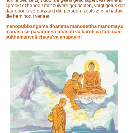
hun leider, ze zijn door de geest geschapen. Als iemand
spreekt of handelt met zuivere gedachten, volgt geluk dat
daardoor is veroorzaakt die persoon, zoals zijn schaduw
die hem nooit verlaat.
manopubbaṅgama dhamma manosettha manomaya
manasā ce pasannena bhāsati va karoti va tato nam
sukhamanveti chaya'va anapayini