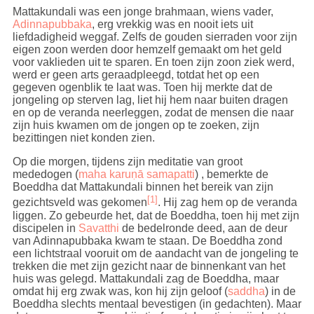
Mattakundali was een jonge brahmaan, wiens vader,
Adinnapubbaka
, erg vrekkig was en nooit iets uit
liefdadigheid weggaf. Zelfs de gouden sierraden voor zijn
eigen zoon werden door hemzelf gemaakt om het geld
voor vaklieden uit te sparen. En toen zijn zoon ziek werd,
werd er geen arts geraadpleegd, totdat het op een
gegeven ogenblik te laat was. Toen hij merkte dat de
jongeling op sterven lag, liet hij hem naar buiten dragen
en op de veranda neerleggen, zodat de mensen die naar
zijn huis kwamen om de jongen op te zoeken, zijn
bezittingen niet konden zien.
Op die morgen, tijdens zijn meditatie van groot
mededogen (
maha karuṇā samapatti
) , bemerkte de
Boeddha dat Mattakundali binnen het bereik van zijn
[1]
gezichtsveld was gekomen
. Hij zag hem op de veranda
liggen. Zo gebeurde het, dat de Boeddha, toen hij met zijn
discipelen in
Savatthi
de bedelronde deed, aan de deur
van Adinnapubbaka kwam te staan. De Boeddha zond
een lichtstraal vooruit om de aandacht van de jongeling te
trekken die met zijn gezicht naar de binnenkant van het
huis was gelegd. Mattakundali zag de Boeddha, maar
omdat hij erg zwak was, kon hij zijn geloof (
saddha
) in de
Boeddha slechts mentaal bevestigen (in gedachten). Maar