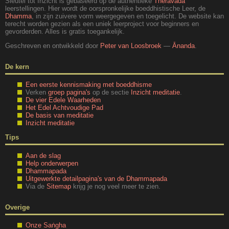
Sleutel tot Inzicht is gebaseerd op de authentieke
Theravāda
leerstellingen. Hier wordt de oorspronkelijke boeddhistische Leer, de
Dhamma
, in zijn zuivere vorm weergegeven en toegelicht. De website kan
terecht worden gezien als een uniek leerproject voor beginners en
gevorderden. Alles is gratis toegankelijk.
Geschreven en ontwikkeld door
Peter van Loosbroek
—
Ānanda
.
De kern
Een eerste kennismaking met boeddhisme
Verken
groep pagina's
op de sectie
Inzicht meditatie
.
De vier Edele Waarheden
Het Edel Achtvoudige Pad
De basis van meditatie
Inzicht meditatie
Tips
Aan de slag
Help onderwerpen
Dhammapada
Uitgewerkte detailpagina's van de Dhammapada
Via de
Sitemap
krijg je nog veel meer te zien.
Overige
Onze Saṅgha