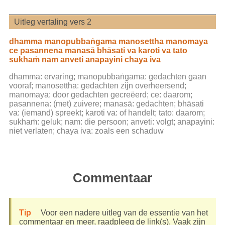
Uitleg vertaling vers 2
dhamma manopubbaṅgama manosettha manomaya
ce pasannena manasā bhāsati va karoti va tato
sukhaṁ nam anveti anapayini chaya iva
dhamma: ervaring; manopubbaṅgama: gedachten gaan
vooraf; manosettha: gedachten zijn overheersend;
manomaya: door gedachten gecreëerd; ce: daarom;
pasannena: (met) zuivere; manasā: gedachten; bhāsati
va: (iemand) spreekt; karoti va: of handelt; tato: daarom;
sukhaṁ: geluk; nam: die persoon; anveti: volgt; anapayini:
niet verlaten; chaya iva: zoals een schaduw
Commentaar
Tip
Voor een nadere uitleg van de essentie van het
commentaar en meer, raadpleeg de link(s). Vaak zijn