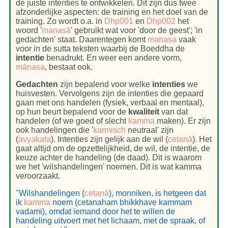
de juiste intenties te ontwikkelen. Dit zijn dus twee
afzonderlijke aspecten: de training en het doel van de
training. Zo wordt o.a. in
Dhp001
en
Dhp002
het
woord '
manasā
' gebruikt wat voor 'door de geest'; 'in
gedachten' staat. Daarentegen komt
manasa
vaak
voor in de sutta teksten waarbij de Boeddha de
intentie
benadrukt. En weer een andere vorm,
mānasa
, bestaat ook.
Gedachten
zijn bepalend voor welke
intenties
we
huisvesten. Vervolgens zijn de intenties die gepaard
gaan met ons handelen (fysiek, verbaal en mentaal),
op hun beurt bepalend voor de
kwaliteit
van dat
handelen (of we goed of slecht
kamma
maken). Er zijn
ook handelingen die '
karmisch
neutraal' zijn
(
avyakata
). Intenties zijn gelijk aan de wil (
cetanā
). Het
gaat altijd om de opzettelijkheid, de wil, de intentie, de
keuze achter de handeling (de daad). Dit is waarom
we het 'wilshandelingen' noemen. Dit is wat kamma
veroorzaakt.
"Wilshandelingen (
cetanā
), monniken, is hetgeen dat
ik
kamma
noem (cetanaham bhikkhave kammam
vadami), omdat iemand door het te willen de
handeling uitvoert met het lichaam, met de spraak, of