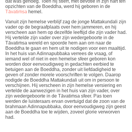
dat was genoeg. Toen hij stierf, met devotie in zijn hart ten
opzichten van de Boeddha, werd hij geboren in de
Tāvatiṁsa
hemel.
Vanuit zijn hemelse verblijf zag de jonge Mattakundali zijn
vader op de begraafplaats over hem jammeren, en hij
verscheen aan hem op dezelfde leeftijd die zijn vader had.
Hij vertelde zijn vader over zijn wedergeboorte in de
Tāvatiṁsa wereld en spoorde hem aan om naar de
Boeddha te gaan en hem uit te nodigen voor een maaltijd.
In het huis van Adinnapubbaka verrees de vraag, of
iemand wel of niet in een hemelse sfeer geboren kon
worden door eenvoudigweg in gedachten eerbied te
betuigen aan de Boeddha, zonder uit liefdadigheid te
geven of zonder morele voorschriften te volgen. Daarop
nodigde de Boeddha Mattakundali uit om in persoon te
verschijnen. Hij verscheen in zijn hemelse versiering en
vertelde de aanwezigen in het huis van zijn vader, over
zijn wedergeboorte in de Tāvatiṁsa sfeer. Pas toen
werden de luisteraars ervan overtuigd dat de zoon van de
brahmaan Adinnapubbaka, door eenvoudigweg zijn geest
aan de Boeddha toe te wijden, zoveel glorie verworven
had.