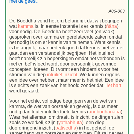
met de geest."
A06-063
De Boeddha vond het erg belangrijk dat wij begrijpen
wat
kamma
is. In eerste instantie is er kennis (
ñāṇa
)
voor nodig. De Boeddha heeft zeer veel (en vaak)
gesproken over kamma en gerelateerde zaken omdat
het nodig is om er kennis van te nemen. Want kennis
is belangrijk, maar bedenk goed dat kennis niet verder
gaat dan een verstandelijk begrijpen. Het intellect
heeft namelijk z'n beperkingen omdat het verbonden is
met en beïnvloed wordt door persoonlijk gevormde
concepten, ideeën. Dit vormt een hindernis voor het
stromen van diep
intuïtief inzicht
. We kunnen ergens
een idee over hebben, maar meer is het niet. Een idee
is slechts een zaak van het hoofd zonder dat
Het hart
wordt geraakt.
Voor het echte, volledige begrijpen van de wet van
kamma, de wet van oorzaak en gevolg, is dus meer
nodig dan louter intellectuele kennis (
anubodhañāṇa
).
Waar het allemaal om draait, is inzicht, de dingen zien
zoals ze werkelijk zijn (
yathābhūta
), een diep
doordringend inzicht (
pativedha
) in het geheel, de
samenhang van oorzaken en gevolgen. Dit zal de wet