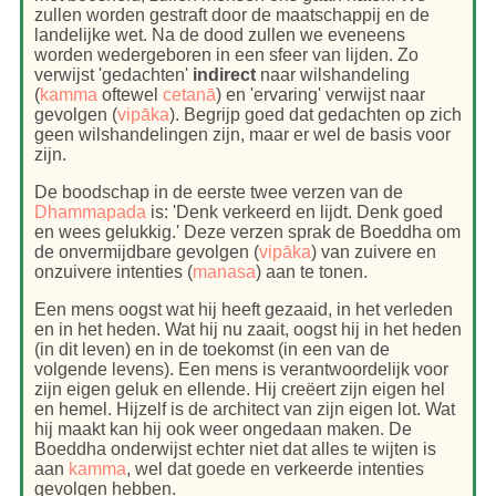
zullen worden gestraft door de maatschappij en de
landelijke wet. Na de dood zullen we eveneens
worden wedergeboren in een sfeer van lijden. Zo
verwijst 'gedachten'
indirect
naar wilshandeling
(
kamma
oftewel
cetanā
) en 'ervaring' verwijst naar
gevolgen (
vipāka
). Begrijp goed dat gedachten op zich
geen wilshandelingen zijn, maar er wel de basis voor
zijn.
De boodschap in de eerste twee verzen van de
Dhammapada
is: 'Denk verkeerd en lijdt. Denk goed
en wees gelukkig.' Deze verzen sprak de Boeddha om
de onvermijdbare gevolgen (
vipāka
) van zuivere en
onzuivere intenties (
manasa
) aan te tonen.
Een mens oogst wat hij heeft gezaaid, in het verleden
en in het heden. Wat hij nu zaait, oogst hij in het heden
(in dit leven) en in de toekomst (in een van de
volgende levens). Een mens is verantwoordelijk voor
zijn eigen geluk en ellende. Hij creëert zijn eigen hel
en hemel. Hijzelf is de architect van zijn eigen lot. Wat
hij maakt kan hij ook weer ongedaan maken. De
Boeddha onderwijst echter niet dat alles te wijten is
aan
kamma
, wel dat goede en verkeerde intenties
gevolgen hebben.