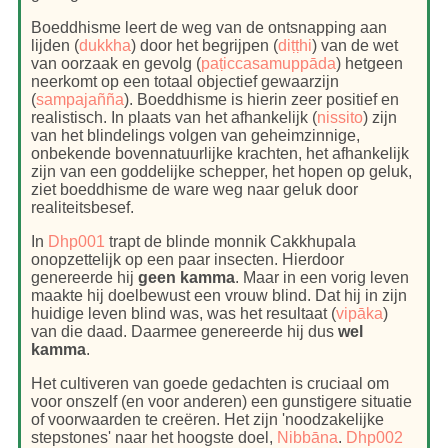
Boeddhisme leert de weg van de ontsnapping aan
lijden (
dukkha
) door het begrijpen (
diṭṭhi
) van de wet
van oorzaak en gevolg (
paṭiccasamuppāda
) hetgeen
neerkomt op een totaal objectief gewaarzijn
(
sampajañña
). Boeddhisme is hierin zeer positief en
realistisch. In plaats van het afhankelijk (
nissito
) zijn
van het blindelings volgen van geheimzinnige,
onbekende bovennatuurlijke krachten, het afhankelijk
zijn van een goddelijke schepper, het hopen op geluk,
ziet boeddhisme de ware weg naar geluk door
realiteitsbesef.
In
Dhp001
trapt de blinde monnik Cakkhupala
onopzettelijk op een paar insecten. Hierdoor
genereerde hij
geen kamma
. Maar in een vorig leven
maakte hij doelbewust een vrouw blind. Dat hij in zijn
huidige leven blind was, was het resultaat (
vipāka
)
van die daad. Daarmee genereerde hij dus
wel
kamma
.
Het cultiveren van goede gedachten is cruciaal om
voor onszelf (en voor anderen) een gunstigere situatie
of voorwaarden te creëren. Het zijn 'noodzakelijke
stepstones' naar het hoogste doel,
Nibbāna
.
Dhp002