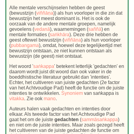
Alle mentale verschijnselen hebben de geest
(bewustzijn (
viññāṇa
)) als hun voorloper in die zin dat
bewustzijn het meest dominant is. Het is ook de
oorzaak van de andere mentale groepen, namelijk
gevoelens (
vedanā
), waarnemingen (
saññā
) en
mentale formaties (
saṅkhāra
). Deze drie hebben de
geest oftewel bewustzijn (
viññāṇa
) als hun voorloper
(
pubbangama
), omdat, hoewel deze tegelijkertijd met
bewustzijn ontstaan, ze niet kunnen ontstaan als
bewustzijn (de geest) niet ontstaat.
Het woord '
saṅkappa
' betekent letterlijk 'gedachten' en
daarom wordt juist dit woord dan ook vaker in de
boeddhistische literatuur gebruikt dan 'intenties'.
Echter, het cultiveren van juiste gedachten (2e factor
van het Achtvoudige Pad) heeft de functie om de juiste
intenties te ontwikkelen.
Synoniem
van saṅkappa is
vitakka
. Zie ook
mano
.
Auteurs halen vaak gedachten en intenties door
elkaar. Als tweede factor van het Achtvoudige Pad
gaat het om de juiste
gedachten
(
sammāsaṅkappa
)
en niet om de juiste intenties. Maar zoals gezegd heeft
het cultiveren van de juiste gedachten de functie om