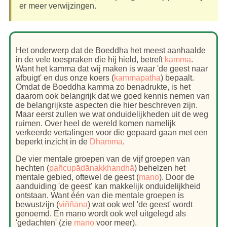
er meer verwijzingen.
Het onderwerp dat de Boeddha het meest aanhaalde
in de vele toespraken die hij hield, betreft
kamma
.
Want het kamma dat wij maken is waar 'de geest naar
afbuigt' en dus onze koers (
kammapatha
) bepaalt.
Omdat de Boeddha kamma zo benadrukte, is het
daarom ook belangrijk dat we goed kennis nemen van
de belangrijkste aspecten die hier beschreven zijn.
Maar eerst zullen we wat onduidelijkheden uit de weg
ruimen. Over heel de wereld komen namelijk
verkeerde vertalingen voor die gepaard gaan met een
beperkt inzicht in de
Dhamma
.
De vier mentale groepen van de vijf groepen van
hechten (
pañcupādānakkhandhā
) behelzen het
mentale gebied, oftewel de geest (
mano
). Door de
aanduiding 'de geest' kan makkelijk onduidelijkheid
ontstaan. Want één van die mentale groepen is
bewustzijn (
viññāṇa
) wat ook wel 'de geest' wordt
genoemd. En mano wordt ook wel uitgelegd als
'gedachten' (zie
mano
voor meer).