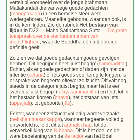
vertelt bijvoorbeeld over de jonge brahmaan
Mattakundali die vanwege goede gedachten
(
manopasāda
) in een hemelse sfeer werd
wedergeboren. Maar elke geboorte, waar dan ook, is
in de kern lijden. Zie de rubriek
Het bestaan van
lijden
in D22 — Maha Satipatthana Sutta —
De grote
toespraak over de vier fundamenten van
indachtigheid
, waar de Boeddha een uitgebreide
definitie geeft.
Zo zien we dat goede gedachten goede gevolgen
hebben. Dit begrijpen heet 'juist begrip' (
sammādiṭṭhi
).
Echter, als er goede gedachten of daden zijn met de
intentie (
cetanā
) er iets goeds voor terug te krijgen, is
er sprake van begeerte oftewel zelfzucht. Dit valt nog
steeds in de categorie juist begrip, maar het is een
'werelds juist begrip' (
lokiyasammādiṭṭhi
) en leidt tot in
het bestaan komen (
bhava
), het ontstaan van iets
(
uppajjati
), tot geboorte (
jāti
).
Echter, wanneer zelfzucht volledig wordt verzaakt
(
nekkhammasaṅkappa
), wanneer begeerte volledig
ontworteld is, leidt dit tot
arahatschap
, tot de
verwerkelijking van
Nibbāna
. Dit is het doel en de
ware beoefening van de
2e factor
van het Edel