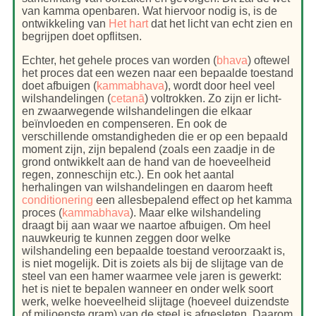
van kamma openbaren. Wat hiervoor nodig is, is de
ontwikkeling van
Het hart
dat het licht van echt zien en
begrijpen doet opflitsen.
Echter, het gehele proces van worden (
bhava
) oftewel
het proces dat een wezen naar een bepaalde toestand
doet afbuigen (
kammabhava
), wordt door heel veel
wilshandelingen (
cetanā
) voltrokken. Zo zijn er licht-
en zwaarwegende wilshandelingen die elkaar
beïnvloeden en compenseren. En ook de
verschillende omstandigheden die er op een bepaald
moment zijn, zijn bepalend (zoals een zaadje in de
grond ontwikkelt aan de hand van de hoeveelheid
regen, zonneschijn etc.). En ook het aantal
herhalingen van wilshandelingen en daarom heeft
conditionering
een allesbepalend effect op het kamma
proces (
kammabhava
). Maar elke wilshandeling
draagt bij aan waar we naartoe afbuigen. Om heel
nauwkeurig te kunnen zeggen door welke
wilshandeling een bepaalde toestand veroorzaakt is,
is niet mogelijk. Dit is zoiets als bij de slijtage van de
steel van een hamer waarmee vele jaren is gewerkt:
het is niet te bepalen wanneer en onder welk soort
werk, welke hoeveelheid slijtage (hoeveel duizendste
of miljoenste gram) van de steel is afgesleten. Daarom