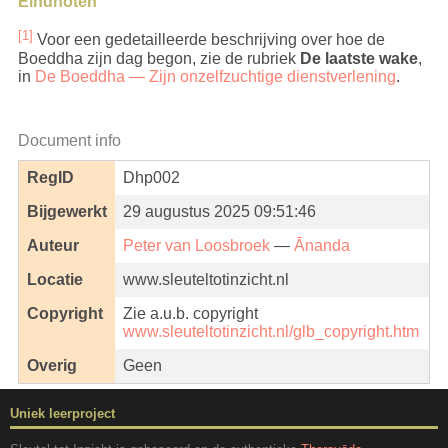
Eindnoten
[1]
Voor een gedetailleerde beschrijving over hoe de
Boeddha zijn dag begon, zie de rubriek
De laatste wake
,
in
De Boeddha — Zijn onzelfzuchtige dienstverlening
.
Document info
RegID
Dhp002
Bijgewerkt
29 augustus 2025 09:51:46
Auteur
Peter van Loosbroek
—
Ānanda
Locatie
www.sleuteltotinzicht.nl
Copyright
Zie a.u.b. copyright
www.sleuteltotinzicht.nl/glb_copyright.htm
Overig
Geen
Uniek leerproject