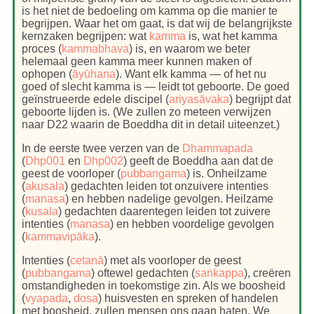
is het niet de bedoeling om kamma op die manier te
begrijpen. Waar het om gaat, is dat wij de belangrijkste
kernzaken begrijpen: wat
kamma
is, wat het kamma
proces (
kammabhava
) is, en waarom we beter
helemaal geen kamma meer kunnen maken of
ophopen (
āyūhana
). Want elk kamma — of het nu
goed of slecht kamma is — leidt tot geboorte. De goed
geïnstrueerde edele discipel (
ariyasāvaka
) begrijpt dat
geboorte lijden is. (We zullen zo meteen verwijzen
naar D22 waarin de Boeddha dit in detail uiteenzet.)
In de eerste twee verzen van de
Dhammapada
(
Dhp001
en
Dhp002
) geeft de Boeddha aan dat de
geest de voorloper (
pubbangama
) is. Onheilzame
(
akusala
) gedachten leiden tot onzuivere intenties
(
manasa
) en hebben nadelige gevolgen. Heilzame
(
kusala
) gedachten daarentegen leiden tot zuivere
intenties (
manasa
) en hebben voordelige gevolgen
(
kammavipāka
).
Intenties (
cetanā
) met als voorloper de geest
(
pubbangama
) oftewel gedachten (
saṅkappa
), creëren
omstandigheden in toekomstige zin. Als we boosheid
(
vyapada
,
dosa
) huisvesten en spreken of handelen
met boosheid, zullen mensen ons gaan haten. We