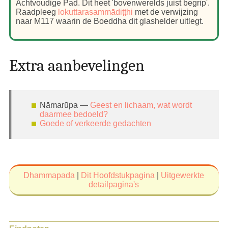
Achtvoudige Pad. Dit heet 'bovenwerelds juist begrip'.
Raadpleeg
lokuttarasammādiṭṭhi
met de verwijzing
naar M117 waarin de Boeddha dit glashelder uitlegt.
Extra aanbevelingen
Nāmarūpa —
Geest en lichaam, wat wordt
daarmee bedoeld?
Goede of verkeerde gedachten
Dhammapada
|
Dit Hoofdstukpagina
|
Uitgewerkte
detailpagina's