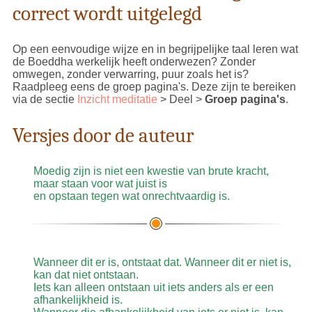
correct wordt uitgelegd
kan worden beïnvloed (
asava
). Het is een staat van
de geest die onvergelijkbaar (
anuttara
) is met wat
dan ook in het bestaan en elk voorstellingsvermogen
van geluk te boven gaat. Ook jij hebt het potentieel in
Op een eenvoudige wijze en in begrijpelijke taal leren wat
je dit te bereiken. Als dit niet zo zou zijn, dan zou ik
de Boeddha werkelijk heeft onderwezen? Zonder
dit niet tegen je zeggen. Maar uiterst waakzaam zijn
omwegen, zonder verwarring, puur zoals het is?
(
appamāda
) is een vereiste.
Raadpleeg eens de groep pagina's. Deze zijn te bereiken
via de sectie
Inzicht meditatie
> Deel >
Groep pagina's
.
Ons doel is dan ook niet het geconditioneerde
(
saṅkhata
), maar het ongeconditioneerde
Versjes door de auteur
(
asaṅkhata
) hetgeen gelijk is aan
Nibbāna
. Dat is
onze ware natuur. Het is niet onze 'oorsprong' want
het ongeconditioneerde is noch een oorzaak noch
Moedig zijn is niet een kwestie van brute kracht,
een gevolg van iets. Als het onze oorsprong zou zijn,
maar staan voor wat juist is
dan zouden we 'teruggaan naar waar we vandaan
en opstaan tegen wat onrechtvaardig is.
kwamen', d.w.z. het oude. Maar Nibbāna is niet het
oude. Het ongeconditioneerde is altijd nieuw,
precies zoals we mentaal ook dienen te zijn: altijd
nieuw, altijd fris. Nibbāna is ook niet iets waar je 'in
gaat' of 'naar toe gaat'. Elk idee erover is het niet,
want dat is door de geest gemaakt (
cittakata
),
Wanneer dit er is, ontstaat dat. Wanneer dit er niet is,
gefabriceerd (ook wel
manomaya
). Wat door de
kan dat niet ontstaan.
geest is gecreëerd oftewel wat binnen de groepen
Iets kan alleen ontstaan uit iets anders als er een
van hechten (
pañcupādānakkhandhā
) valt, is
afhankelijkheid is.
instabiel (
adhuva
). Nibbāna daarentegen is stabiel