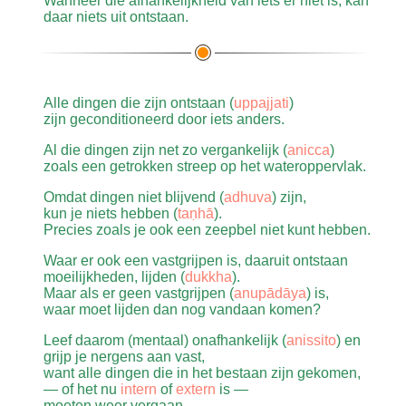
Wanneer die afhankelijkheid van iets er niet is, kan
(
dhuva
). Het is 'de onveranderlijke plaats' (
accutaṁ
daar niets uit ontstaan.
ṭhānaṁ
).
Het ongeconditioneerde kan alleen worden bereikt
als je al het geconditioneerde (en alle
conditionering
(gedachte- en gewoontepatronen)) achter je laat.
Alle dingen die zijn ontstaan (
uppajjati
)
Zoals een slang zijn oude versleten huid van zich
zijn geconditioneerd door iets anders.
afschudt en daar nooit meer in terugkeert.
Al die dingen zijn net zo vergankelijk (
anicca
)
Het ongeconditioneerde is een staat van de geest
zoals een getrokken streep op het wateroppervlak.
die ontwikkeld (
bhavetatabbam
) moet worden. Die
mentale ontwikkeling (
bhāvanā
) begint met de
Omdat dingen niet blijvend (
adhuva
) zijn,
training in aandacht (
āvajjana
) en door alle ideeën
kun je niets hebben (
taṇhā
).
over 'zelf', 'ik' etc. over boord te gooien, te
Precies zoals je ook een zeepbel niet kunt hebben.
overwinnen (
attajinati
). Zie
zelfoverwinning
.
Waar er ook een vastgrijpen is, daaruit ontstaan
moeilijkheden, lijden (
dukkha
).
Maar als er geen vastgrijpen (
anupādāya
) is,
waar moet lijden dan nog vandaan komen?
Leef daarom (mentaal) onafhankelijk (
anissito
) en
grijp je nergens aan vast,
want alle dingen die in het bestaan zijn gekomen,
— of het nu
intern
of
extern
is —
moeten weer vergaan.