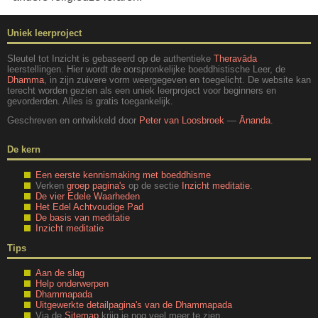
Uniek leerproject
Sleutel tot Inzicht is gebaseerd op de authentieke
Theravāda
leerstellingen. Hier wordt de oorspronkelijke boeddhistische Leer, de
Dhamma
, in zijn zuivere vorm weergegeven en toegelicht. De website kan
terecht worden gezien als een uniek leerproject voor beginners en
gevorderden. Alles is gratis toegankelijk.
Geschreven en ontwikkeld door
Peter van Loosbroek
—
Ānanda
.
De kern
Een eerste kennismaking met boeddhisme
Verken
groep pagina's
op de sectie
Inzicht meditatie
.
De vier Edele Waarheden
Het Edel Achtvoudige Pad
De basis van meditatie
Inzicht meditatie
Tips
Aan de slag
Help onderwerpen
Dhammapada
Uitgewerkte detailpagina's van de Dhammapada
Via de
Sitemap
krijg je nog veel meer te zien.