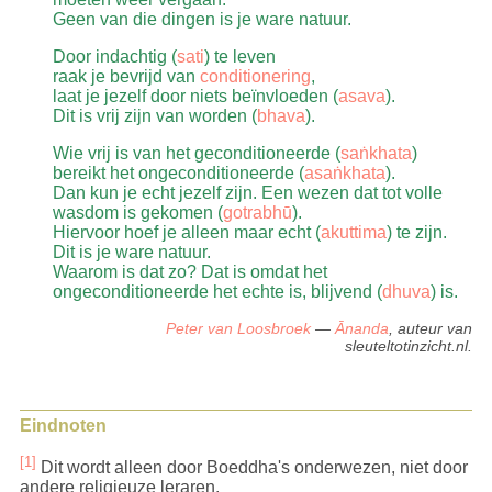
Geen van die dingen is je ware natuur.
Door indachtig (
sati
) te leven
raak je bevrijd van
conditionering
,
laat je jezelf door niets beïnvloeden (
asava
).
Dit is vrij zijn van worden (
bhava
).
Wie vrij is van het geconditioneerde (
saṅkhata
)
bereikt het ongeconditioneerde (
asaṅkhata
).
Dan kun je echt jezelf zijn. Een wezen dat tot volle
wasdom is gekomen (
gotrabhū
).
Hiervoor hoef je alleen maar echt (
akuttima
) te zijn.
Dit is je ware natuur.
Waarom is dat zo? Dat is omdat het
ongeconditioneerde het echte is, blijvend (
dhuva
) is.
Peter van Loosbroek
—
Ānanda
, auteur van
sleuteltotinzicht.nl.
Eindnoten
[1]
Dit wordt alleen door Boeddha's onderwezen, niet door
andere religieuze leraren.