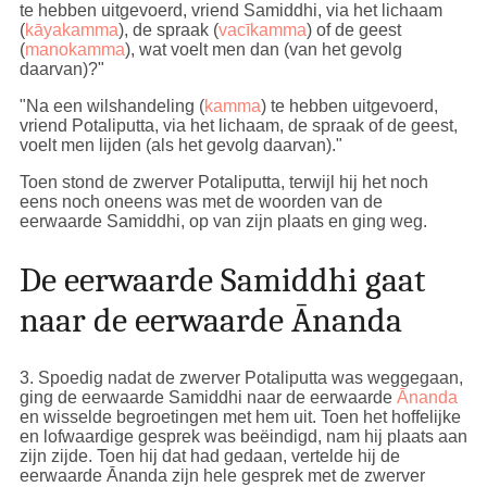
te hebben uitgevoerd, vriend Samiddhi, via het lichaam
(
kāyakamma
), de spraak (
vacīkamma
) of de geest
(
manokamma
), wat voelt men dan (van het gevolg
daarvan)?"
"Na een wilshandeling (
kamma
) te hebben uitgevoerd,
vriend Potaliputta, via het lichaam, de spraak of de geest,
voelt men lijden (als het gevolg daarvan)."
Toen stond de zwerver Potaliputta, terwijl hij het noch
eens noch oneens was met de woorden van de
eerwaarde Samiddhi, op van zijn plaats en ging weg.
De eerwaarde Samiddhi gaat
naar de eerwaarde Ānanda
3
. Spoedig nadat de zwerver Potaliputta was weggegaan,
ging de eerwaarde Samiddhi naar de eerwaarde
Ānanda
en wisselde begroetingen met hem uit. Toen het hoffelijke
en lofwaardige gesprek was beëindigd, nam hij plaats aan
zijn zijde. Toen hij dat had gedaan, vertelde hij de
eerwaarde Ānanda zijn hele gesprek met de zwerver