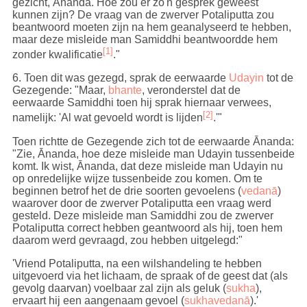
gezicht, Ānanda. Hoe zou er zo'n gesprek geweest
kunnen zijn? De vraag van de zwerver Potaliputta zou
beantwoord moeten zijn na hem geanalyseerd te hebben,
maar deze misleide man Samiddhi beantwoordde hem
[1]
zonder kwalificatie
."
6
. Toen dit was gezegd, sprak de eerwaarde
Udayin
tot de
Gezegende: "Maar,
bhante
, veronderstel dat de
eerwaarde Samiddhi toen hij sprak hiernaar verwees,
[2]
namelijk: 'Al wat gevoeld wordt is lijden
.'"
Toen richtte de Gezegende zich tot de eerwaarde Ānanda:
"Zie, Ānanda, hoe deze misleide man Udayin tussenbeide
komt. Ik wist, Ānanda, dat deze misleide man Udayin nu
op onredelijke wijze tussenbeide zou komen. Om te
beginnen betrof het de drie soorten gevoelens (
vedanā
)
waarover door de zwerver Potaliputta een vraag werd
gesteld. Deze misleide man Samiddhi zou de zwerver
Potaliputta correct hebben geantwoord als hij, toen hem
daarom werd gevraagd, zou hebben uitgelegd:"
'Vriend Potaliputta, na een wilshandeling te hebben
uitgevoerd via het lichaam, de spraak of de geest dat (als
gevolg daarvan) voelbaar zal zijn als geluk (
sukha
),
ervaart hij een aangenaam gevoel (
sukhavedanā
).'