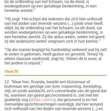
bij de ontbinding van het lichaam, na de dood, is
wedergeboren op een gelukkige bestemming, in een
hemelse wereld.'"
"Hij zegt: 'Het schijnt dat iedereen die zich hier onthoudt
van het doden van levende wezens (...) juiste visie heeft,
altijd, bij de ontbinding van het lichaam, na de dood, zal
worden wedergeboren op een gelukkige bestemming, in
een hemelse wereld. Zij die aldus weten, weten het goed;
zij die anderszins weten vergissen zich in hun kennis.'"
"Op die manier begrijpt hij hardnekkig verkeerd wat hij zelf
te weten is gekomen, heeft gezien en gevoeld. Terwijl hij
alleen daaraan vasthoudt, zegt hij: 'Alleen dit is waar, al
het andere is onjuist.'"
Visie IV
12
. "Maar hier, Ānanda, bereikt een kluizenaar of
brahmaan ten gevolge van ijver, inspanning, toewijding,
vlijt, en juiste aandacht, zo'n concentratie van de geest dat
hij, wanneer zijn geest geconcentreerd is, ziet met het
goddelijk oog (
dibba cakkhu
), dat gezuiverd is en het
menselijke gezichtsvermogen overstijgt, dat hier iemand
zich onthoudt van het doden van levende wezens (...) en