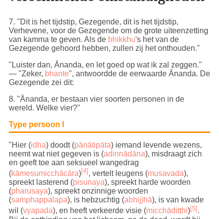
7
. "Dit is het tijdstip, Gezegende, dit is het tijdstip,
Verhevene, voor de Gezegende om de grote uiteenzetting
van kamma te geven. Als de
bhikkhu
's het van de
Gezegende gehoord hebben, zullen zij het onthouden."
"Luister dan, Ānanda, en let goed op wat ik zal zeggen."
— "Zeker,
bhante
", antwoordde de eerwaarde Ānanda. De
Gezegende zei dit:
8
. "Ānanda, er bestaan vier soorten personen in de
wereld. Welke vier?"
Type persoon I
"Hier (
idha
) doodt (
pāṇātipāta
) iemand levende wezens,
neemt wat niet gegeven is (
adinnādāna
), misdraagt zich
en geeft toe aan seksueel wangedrag
[4]
(
kāmesumicchācāra
)
, vertelt leugens (
musavada
),
spreekt lasterend (
pisunaya
), spreekt harde woorden
(
pharusaya
), spreekt onzinnige woorden
(
samphappalapa
), is hebzuchtig (
abhijjhā
), is van kwade
[5]
wil (
vyapada
), en heeft verkeerde visie (
micchādiṭṭhi
)
.