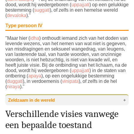
dood, wordt hij wedergeboren (
uppajjati
) op een gelukkige
bestemming (
suggati
), of zelfs in een hemelse wereld
(
devaloka
).
"
Type persoon IV
"Maar hier (
idha
) onthoudt iemand zich van het doden van
levende wezens, van het nemen van wat niet is gegeven,
van misdragingen en seksueel wangedrag, van leugens,
van lasterende taal, van harde woorden, van onzinnige
woorden, is niet hebzuchtig, is niet van kwade wil, en
heeft juiste visie.
Bij de ontbinding van het lichaam, na de
dood, wordt hij wedergeboren (
uppajjati
) in de staten van
ontbering (
apaya
), op een ongelukkige bestemming
(
duggati
), in verdoemenis (
vinipata
), of zelfs in de hel
(
niraya
)
."
Zeldzaam in de wereld
Verschillende visies vanwege
De Boeddha zei dat er zes dingen zijn die
zelden in de wereld verschijnen. Het eerste dat
een bepaalde toestand
hij opnoemde is het verschijnen van de