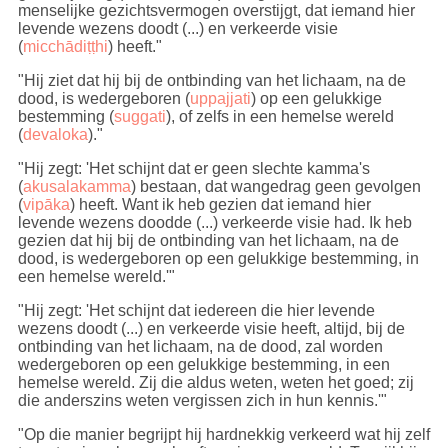
menselijke gezichtsvermogen overstijgt, dat iemand hier
levende wezens doodt (...) en verkeerde visie
(
micchādiṭṭhi
) heeft."
"
Hij ziet dat hij bij de ontbinding van het lichaam, na de
dood, is wedergeboren (
uppajjati
) op een gelukkige
bestemming (
suggati
), of zelfs in een hemelse wereld
(
devaloka
)
."
"Hij zegt: 'Het schijnt dat er geen slechte kamma's
(
akusalakamma
) bestaan, dat wangedrag geen gevolgen
(
vipāka
) heeft. Want ik heb gezien dat iemand hier
levende wezens doodde (...) verkeerde visie had. Ik heb
gezien dat hij bij de ontbinding van het lichaam, na de
dood, is wedergeboren op een gelukkige bestemming, in
een hemelse wereld.'"
"Hij zegt: 'Het schijnt dat iedereen die hier levende
wezens doodt (...) en verkeerde visie heeft, altijd, bij de
ontbinding van het lichaam, na de dood, zal worden
wedergeboren op een gelukkige bestemming, in een
hemelse wereld. Zij die aldus weten, weten het goed; zij
die anderszins weten vergissen zich in hun kennis.'"
"Op die manier begrijpt hij hardnekkig verkeerd wat hij zelf