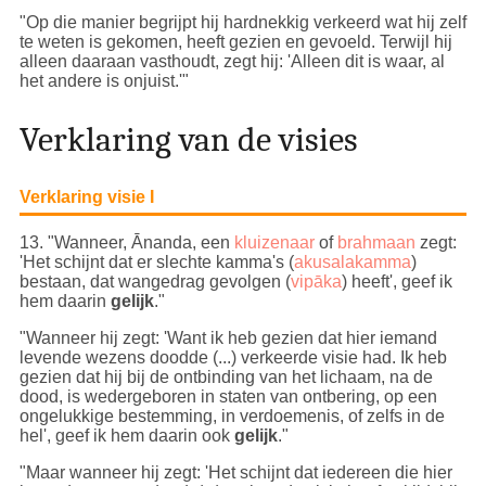
"Op die manier begrijpt hij hardnekkig verkeerd wat hij zelf
te weten is gekomen, heeft gezien en gevoeld. Terwijl hij
alleen daaraan vasthoudt, zegt hij: 'Alleen dit is waar, al
het andere is onjuist.'"
Verklaring van de visies
Verklaring visie I
13
. "Wanneer, Ānanda, een
kluizenaar
of
brahmaan
zegt:
'Het schijnt dat er slechte kamma's (
akusalakamma
)
bestaan, dat wangedrag gevolgen (
vipāka
) heeft', geef ik
hem daarin
gelijk
."
"Wanneer hij zegt: 'Want ik heb gezien dat hier iemand
levende wezens doodde (...) verkeerde visie had. Ik heb
gezien dat hij bij de ontbinding van het lichaam, na de
dood, is wedergeboren in staten van ontbering, op een
ongelukkige bestemming, in verdoemenis, of zelfs in de
hel', geef ik hem daarin ook
gelijk
."
"Maar wanneer hij zegt: 'Het schijnt dat iedereen die hier