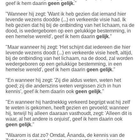
geef ik hem daarin
geen gelijk
."
"Wanneer hij zegt: 'Want ik heb gezien dat iemand hier
levende wezens doodde (...) en verkeerde visie had. Ik
heb gezien dat hij bij de ontbinding van het lichaam, na de
dood, is wedergeboren op een gelukkige bestemming, in
een hemelse wereld', geef ik hem daarin
gelijk
."
"Maar wanneer hij zegt: 'Het schijnt dat iedereen die hier
levende wezens doodt (...) en verkeerde visie heeft, altijd,
bij de ontbinding van het lichaam, na de dood, zal worden
wedergeboren op een gelukkige bestemming, in een
hemelse wereld', geef ik hem daarin
geen gelijk
."
"En wanneer hij zegt: 'Zij die aldus weten, weten het
goed; zij die anderszins weten vergissen zich in hun
kennis', geef ik hem daarin ook
geen gelijk
."
"En wanneer hij hardnekkig verkeerd begrijpt wat hij zelf
te weten is gekomen, heeft gezien en gevoeld; wanneer
hij, terwijl hij alleen daaraan vasthoudt, zegt: 'Alleen dit is
waar, al het andere is onjuist', geef ik hem daarin ook
geen gelijk
."
"Waarom is dat zo? Omdat, Ānanda, de kennis van de