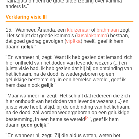
Tathāgata omtrent de grote uiteenzetting over kamma
anders is."
Verklaring visie III
15
. "Wanneer, Ānanda, een
kluizenaar
of
brahmaan
zegt:
'Het schijnt dat goede kamma's (
kusalakamma
) bestaan,
dat goed gedrag gevolgen (
vipāka
) heeft', geef ik hem
daarin
gelijk
."
"En wanneer hij zegt: 'Want ik heb gezien dat iemand zich
hier onthield van het doden van levende wezens (...) en
juiste visie had. Ik heb gezien dat hij bij de ontbinding van
het lichaam, na de dood, is wedergeboren op een
gelukkige bestemming, in een hemelse wereld', geef ik
hem daarin ook
gelijk
."
"Maar wanneer hij zegt: 'Het schijnt dat iedereen die zich
hier onthoudt van het doden van levende wezens (...) en
juiste visie heeft, altijd, bij de ontbinding van het lichaam,
na de dood, zal worden wedergeboren op een gelukkige
[8]
bestemming, in een hemelse wereld
', geef ik hem
daarin
geen gelijk
."
"En wanneer hij zegt: 'Zij die aldus weten, weten het