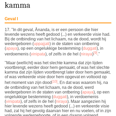
kamma
Geval I
17
. "In dit geval, Ānanda, is er een persoon die hier
levende wezens heeft gedood (...) en verkeerde visie had.
Bij de ontbinding van het lichaam, na de dood, wordt hij
wedergeboren (
uppajjati
) in de staten van ontbering
(
apaya
), op een ongelukkige bestemming (
duggati
), in
[9]
verdoemenis (
vinipata
), of zelfs in de hel (
niraya
)
."
"Maar (wellicht) was het slechte kamma dat zijn lijden
voortbrengt, eerder door hem gemaakt, of was het slechte
kamma dat zijn lijden voortbrengt later door hem gemaakt,
of was verkeerde visie door hem opgevat en voltooid op
[10]
het moment van zijn dood
. En dat was waarom hij, na
de ontbinding van het lichaam, na de dood, werd
wedergeboren
in de staten van ontbering (
apaya
), op een
ongelukkige bestemming (
duggati
), in verdoemenis
(
vinipata
), of zelfs in de hel (
niraya
)
. Maar aangezien hij
hier levende wezens heeft gedood (...) en verkeerde visie
had, zal hij het gevolg daarvan hier en nu voelen, of in zijn
volgende wedergeboorte, of in een daarop volgend