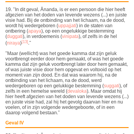
19
. "In dit geval, Ānanda, is er een persoon die hier heeft
afgezien van het doden van levende wezens (...) en juiste
visie had.
Bij de ontbinding van het lichaam, na de dood,
wordt hij wedergeboren (
uppajjati
) in de staten van
ontbering (
apaya
), op een ongelukkige bestemming
(
duggati
), in verdoemenis (
vinipata
), of zelfs in de hel
[13]
(
niraya
)
."
"Maar (wellicht) was het goede kamma dat zijn geluk
voortbrengt eerder door hem gemaakt, of was het goede
kamma dat zijn geluk voortbrengt later door hem gemaakt,
of was juiste visie door hem opgevat en voltooid op het
moment van zijn dood. En dat was waarom hij, na de
ontbinding van het lichaam, na de dood, werd
wedergeboren
op een gelukkige bestemming (
suggati
), of
zelfs in een hemelse wereld (
devaloka
)
. Maar omdat hij
hier heeft afgezien van het doden van levende wezens (...)
en juiste visie had, zal hij het gevolg daarvan hier en nu
voelen, of in zijn volgende wedergeboorte, of in een
daarop volgend bestaan."
Geval IV