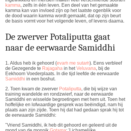
kamma
, zelfs in één leven. Een deel van het gemaakte
kamma kan van invloed zijn op het laatste ogenblik voor
de dood waarin kamma wordt gemaakt, dat op zijn beurt
de basis vormt voor het volgende leven, of levens daarna.
De zwerver Potaliputta gaat
naar de eerwaarde Samiddhi
1
.
Aldus heb ik gehoord (
evaṁ me sutaṁ
). Eens verbleef
de Gezegende te
Rajagaha
in het
Veluvana
, bij de
Eekhoorn Voederplaats.
In die tijd leefde de eerwaarde
Samiddhi
in een boshut.
2
. Toen kwam de zwerver
Potaliputta
, die bij wijze van
training wandelde en rondzwierf, naar de eerwaarde
Samiddhi en wisselde begroetingen met hem uit. Toen het
hoffelijke en lofwaardige gesprek was beëindigd, nam hij
plaats aan zijn zijde. Toen hij dat had gedaan sprak hij tot
de eerwaarde Samiddhi:
"Vriend Samiddhi, ik heb dit gehoord en geleerd uit de
mond van de monnik
Gotama
: 'Lichamelijke