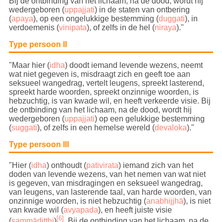
Bij de ontbinding van het lichaam, na de dood, wordt hij
wedergeboren (
uppajjati
) in de staten van ontbering
(
apaya
), op een ongelukkige bestemming (
duggati
), in
verdoemenis (
vinipata
), of zelfs in de hel (
niraya
)
."
Type persoon II
"Maar hier (
idha
) doodt iemand levende wezens, neemt
wat niet gegeven is, misdraagt zich en geeft toe aan
seksueel wangedrag, vertelt leugens, spreekt lasterend,
spreekt harde woorden, spreekt onzinnige woorden, is
hebzuchtig, is van kwade wil, en heeft verkeerde visie.
Bij
de ontbinding van het lichaam, na de dood, wordt hij
wedergeboren (
uppajjati
) op een gelukkige bestemming
(
suggati
), of zelfs in een hemelse wereld (
devaloka
).
"
Type persoon III
"Hier (
idha
) onthoudt (
pativirata
) iemand zich van het
doden van levende wezens, van het nemen van wat niet
is gegeven, van misdragingen en seksueel wangedrag,
van leugens, van lasterende taal, van harde woorden, van
onzinnige woorden, is niet hebzuchtig (
anabhijjhā
), is niet
van kwade wil (
avyapada
), en heeft juiste visie
[6]
(
sammādiṭṭhi
)
.
Bij de ontbinding van het lichaam, na de