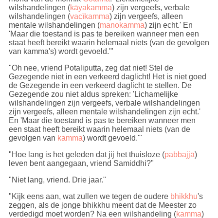
wilshandelingen (
kāyakamma
) zijn vergeefs, verbale
wilshandelingen (
vacīkamma
) zijn vergeefs, alleen
mentale wilshandelingen (
manokamma
) zijn echt.' En
'Maar die toestand is pas te bereiken wanneer men een
staat heeft bereikt waarin helemaal niets (van de gevolgen
van kamma's) wordt gevoeld.'"
"Oh nee, vriend Potaliputta, zeg dat niet! Stel de
Gezegende niet in een verkeerd daglicht! Het is niet goed
de Gezegende in een verkeerd daglicht te stellen. De
Gezegende zou niet aldus spreken: 'Lichamelijke
wilshandelingen zijn vergeefs, verbale wilshandelingen
zijn vergeefs, alleen mentale wilshandelingen zijn echt.'
En 'Maar die toestand is pas te bereiken wanneer men
een staat heeft bereikt waarin helemaal niets (van de
gevolgen van
kamma
) wordt gevoeld.'"
"Hoe lang is het geleden dat jij het thuisloze (
pabbajjā
)
leven bent aangegaan, vriend Samiddhi?"
"Niet lang, vriend. Drie jaar."
"Kijk eens aan, wat zullen we tegen de oudere
bhikkhu
's
zeggen, als de jonge bhikkhu meent dat de Meester zo
verdedigd moet worden? Na een wilshandeling (
kamma
)