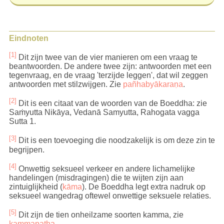
Steun a.u.b. dit werk door zo nu en dan een
donatie over te maken
. Jouw vrijgevigheid heeft
een zeer gunstig effect op je. Vrijgevigheid
Eindnoten
(
dāna
) is niet voor niets de basis oefening van
het boeddhisme.
[1]
Dit zijn twee van de vier manieren om een vraag te
beantwoorden. De andere twee zijn: antwoorden met een
tegenvraag, en de vraag 'terzijde leggen', dat wil zeggen
antwoorden met stilzwijgen. Zie
pañhabyākaraṇa
.
[2]
Dit is een citaat van de woorden van de Boeddha: zie
Saṁyutta Nikāya, Vedanā Samyutta, Rahogata vagga
Sutta 1.
[3]
Dit is een toevoeging die noodzakelijk is om deze zin te
begrijpen.
[4]
Onwettig seksueel verkeer en andere lichamelijke
handelingen (misdragingen) die te wijten zijn aan
zintuiglijkheid (
kāma
). De Boeddha legt extra nadruk op
seksueel wangedrag oftewel onwettige seksuele relaties.
[5]
Dit zijn de tien onheilzame soorten kamma, zie
kammapatha
.