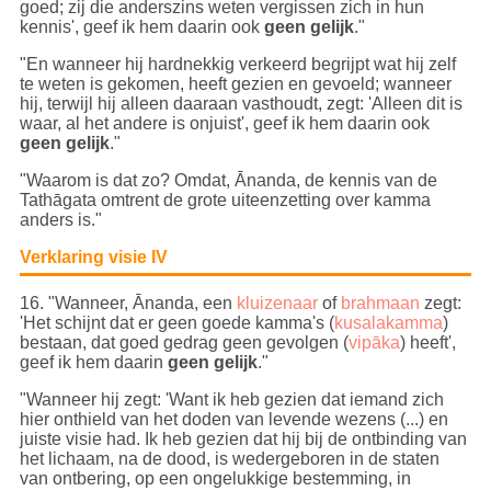
goed; zij die anderszins weten vergissen zich in hun
kennis', geef ik hem daarin ook
geen gelijk
."
"En wanneer hij hardnekkig verkeerd begrijpt wat hij zelf
te weten is gekomen, heeft gezien en gevoeld; wanneer
hij, terwijl hij alleen daaraan vasthoudt, zegt: 'Alleen dit is
waar, al het andere is onjuist', geef ik hem daarin ook
geen gelijk
."
"Waarom is dat zo? Omdat, Ānanda, de kennis van de
Tathāgata omtrent de grote uiteenzetting over kamma
anders is."
Verklaring visie IV
16
. "Wanneer, Ānanda, een
kluizenaar
of
brahmaan
zegt:
'Het schijnt dat er geen goede kamma's (
kusalakamma
)
bestaan, dat goed gedrag geen gevolgen (
vipāka
) heeft',
geef ik hem daarin
geen gelijk
."
"Wanneer hij zegt: 'Want ik heb gezien dat iemand zich
hier onthield van het doden van levende wezens (...) en
juiste visie had. Ik heb gezien dat hij bij de ontbinding van
het lichaam, na de dood, is wedergeboren in de staten
van ontbering, op een ongelukkige bestemming, in