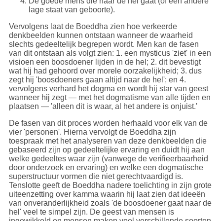
De goede mens die naar de hel gaat (of een andere
lage staat van geboorte).
Vervolgens laat de Boeddha zien hoe verkeerde
denkbeelden kunnen ontstaan wanneer de waarheid
slechts gedeeltelijk begrepen wordt. Men kan de fasen
van dit ontstaan als volgt zien: 1. een mysticus 'ziet' in een
visioen een boosdoener lijden in de hel; 2. dit bevestigt
wat hij had gehoord over morele oorzakelijkheid; 3. dus
zegt hij 'boosdoeners gaan altijd naar de hel'; en 4.
vervolgens verhard het dogma en wordt hij star van geest
wanneer hij zegt — met het dogmatisme van alle tijden en
plaatsen — 'alleen dit is waar, al het andere is onjuist.'
De fasen van dit proces worden herhaald voor elk van de
vier 'personen'. Hierna vervolgt de Boeddha zijn
toespraak met het analyseren van deze denkbeelden die
gebaseerd zijn op gedeeltelijke ervaring en duidt hij aan
welke gedeeltes waar zijn (vanwege de verifieerbaarheid
door onderzoek en ervaring) en welke een dogmatische
superstructuur vormen die niet gerechtvaardigd is.
Tenslotte geeft de Boeddha nadere toelichting in zijn grote
uiteenzetting over kamma waarin hij laat zien dat ideeën
van onveranderlijkheid zoals 'de boosdoener gaat naar de
hel' veel te simpel zijn. De geest van mensen is
ingewikkeld en mensen maken veel verschillende soorten