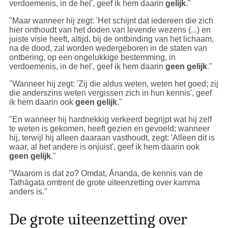
verdoemenis, in de hel', geef ik hem daarin
gelijk
."
"Maar wanneer hij zegt: 'Het schijnt dat iedereen die zich
hier onthoudt van het doden van levende wezens (...) en
juiste visie heeft, altijd, bij de ontbinding van het lichaam,
na de dood, zal worden wedergeboren in de staten van
ontbering, op een ongelukkige bestemming, in
verdoemenis, in de hel', geef ik hem daarin
geen gelijk
."
"Wanneer hij zegt: 'Zij die aldus weten, weten het goed; zij
die anderszins weten vergissen zich in hun kennis', geef
ik hem daarin ook
geen gelijk
."
"En wanneer hij hardnekkig verkeerd begrijpt wat hij zelf
te weten is gekomen, heeft gezien en gevoeld; wanneer
hij, terwijl hij alleen daaraan vasthoudt, zegt: 'Alleen dit is
waar, al het andere is onjuist', geef ik hem daarin ook
geen gelijk
."
"Waarom is dat zo? Omdat, Ānanda, de kennis van de
Tathāgata omtrent de grote uiteenzetting over kamma
anders is."
De grote uiteenzetting over