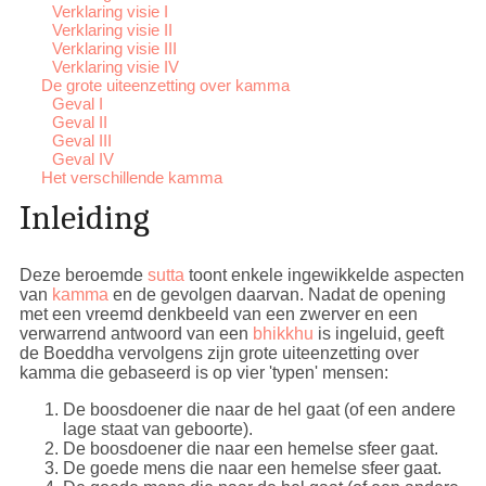
Verklaring visie I
Verklaring visie II
Verklaring visie III
Verklaring visie IV
De grote uiteenzetting over kamma
Geval I
Geval II
Geval III
Geval IV
Het verschillende kamma
Inleiding
Deze beroemde
sutta
toont enkele ingewikkelde aspecten
van
kamma
en de gevolgen daarvan. Nadat de opening
met een vreemd denkbeeld van een zwerver en een
verwarrend antwoord van een
bhikkhu
is ingeluid, geeft
de Boeddha vervolgens zijn grote uiteenzetting over
kamma die gebaseerd is op vier 'typen' mensen:
De boosdoener die naar de hel gaat (of een andere
lage staat van geboorte).
De boosdoener die naar een hemelse sfeer gaat.
De goede mens die naar een hemelse sfeer gaat.