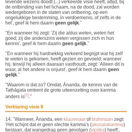
levende wezens doodt (...) verkeerde visie heeft, altijd, bij
de ontbinding van het lichaam, na de dood, zal worden
wedergeboren in de staten van ontbering, op een
ongelukkige bestemming, in verdoemenis, of zelfs in de
hel', geef ik hem daarin
geen gelijk
."
"En wanneer hij zegt: 'Zij die aldus weten, weten het
goed; zij die anderszins weten vergissen zich in hun
kennis', geef ik hem daarin
geen gelijk
."
"En wanneer hij hardnekkig verkeerd begrijpt wat hij zelf
te weten is gekomen, heeft gezien en gevoeld; wanneer
hij, terwijl hij alleen daaraan vasthoudt, zegt: 'Alleen dit is
waar, al het andere is onjuist', geef ik hem daarin
geen
gelijk
."
"Waarom is dat zo? Omdat, Ānanda, de kennis van de
Tathāgata omtrent de grote uiteenzetting over kamma
[7]
anders is
."
Verklaring visie II
14
. "Wanneer, Ānanda, een
kluizenaar
of
brahmaan
zegt:
'Het schijnt dat er geen slechte kamma's (
akusalakamma
)
bestaan, dat wangedrag geen gevolgen (
vipāka
) heeft',