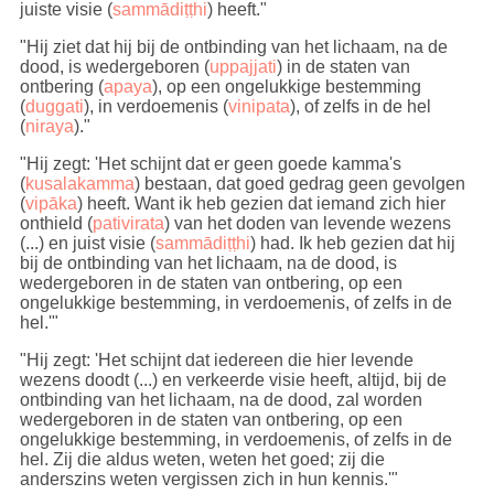
juiste visie (
sammādiṭṭhi
) heeft."
"
Hij ziet dat hij bij de ontbinding van het lichaam, na de
dood, is wedergeboren (
uppajjati
) in de staten van
ontbering (
apaya
), op een ongelukkige bestemming
(
duggati
), in verdoemenis (
vinipata
), of zelfs in de hel
(
niraya
)
."
"Hij zegt: 'Het schijnt dat er geen goede kamma's
(
kusalakamma
) bestaan, dat goed gedrag geen gevolgen
(
vipāka
) heeft. Want ik heb gezien dat iemand zich hier
onthield (
pativirata
) van het doden van levende wezens
(...) en juist visie (
sammādiṭṭhi
) had. Ik heb gezien dat hij
bij de ontbinding van het lichaam, na de dood, is
wedergeboren in de staten van ontbering, op een
ongelukkige bestemming, in verdoemenis, of zelfs in de
hel.'"
"Hij zegt: 'Het schijnt dat iedereen die hier levende
wezens doodt (...) en verkeerde visie heeft, altijd, bij de
ontbinding van het lichaam, na de dood, zal worden
wedergeboren in de staten van ontbering, op een
ongelukkige bestemming, in verdoemenis, of zelfs in de
hel. Zij die aldus weten, weten het goed; zij die
anderszins weten vergissen zich in hun kennis.'"