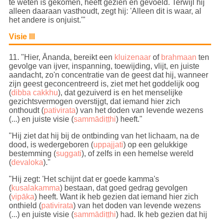
te weten is gekomen, heeft gezien en gevoeld. Terwijl hij
alleen daaraan vasthoudt, zegt hij: 'Alleen dit is waar, al
het andere is onjuist.'"
Visie III
11
. "Hier, Ānanda, bereikt een
kluizenaar
of
brahmaan
ten
gevolge van ijver, inspanning, toewijding, vlijt, en juiste
aandacht, zo'n concentratie van de geest dat hij, wanneer
zijn geest geconcentreerd is, ziet met het goddelijk oog
(
dibba cakkhu
), dat gezuiverd is en het menselijke
gezichtsvermogen overstijgt, dat iemand hier zich
onthoudt (
pativirata
) van het doden van levende wezens
(...) en juiste visie (
sammādiṭṭhi
) heeft."
"
Hij ziet dat hij bij de ontbinding van het lichaam, na de
dood, is wedergeboren (
uppajjati
) op een gelukkige
bestemming (
suggati
), of zelfs in een hemelse wereld
(
devaloka
)
."
"Hij zegt: 'Het schijnt dat er goede kamma's
(
kusalakamma
) bestaan, dat goed gedrag gevolgen
(
vipāka
) heeft. Want ik heb gezien dat iemand hier zich
onthield (
pativirata
) van het doden van levende wezens
(...) en juiste visie (
sammādiṭṭhi
) had. Ik heb gezien dat hij