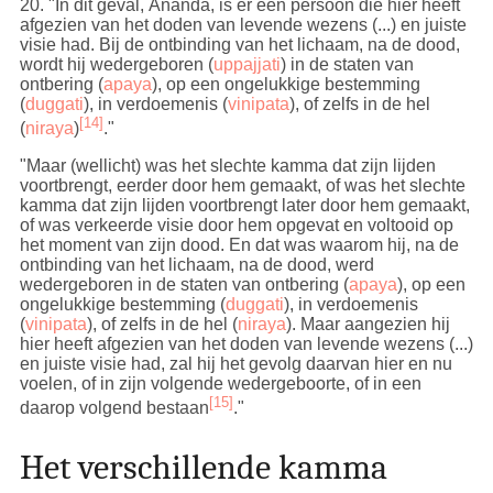
20
. "In dit geval, Ānanda, is er een persoon die hier heeft
afgezien van het doden van levende wezens (...) en juiste
visie had.
Bij de ontbinding van het lichaam, na de dood,
wordt hij wedergeboren (
uppajjati
) in de staten van
ontbering (
apaya
), op een ongelukkige bestemming
(
duggati
), in verdoemenis (
vinipata
), of zelfs in de hel
[14]
(
niraya
)
."
"Maar (wellicht) was het slechte kamma dat zijn lijden
voortbrengt, eerder door hem gemaakt, of was het slechte
kamma dat zijn lijden voortbrengt later door hem gemaakt,
of was verkeerde visie door hem opgevat en voltooid op
het moment van zijn dood. En dat was waarom hij, na de
ontbinding van het lichaam, na de dood, werd
wedergeboren
in de staten van ontbering (
apaya
), op een
ongelukkige bestemming (
duggati
), in verdoemenis
(
vinipata
), of zelfs in de hel (
niraya
)
. Maar aangezien hij
hier heeft afgezien van het doden van levende wezens (...)
en juiste visie had, zal hij het gevolg daarvan hier en nu
voelen, of in zijn volgende wedergeboorte, of in een
[15]
daarop volgend bestaan
."
Het verschillende kamma