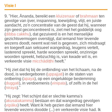
Tathāgata. Het tweede het verschijnen van
iemand die de (ware) Leer onderwijst die door
Visie I
de Tathāgata is verkondigd.
9
. "Hier, Ānanda, bereikt een
kluizenaar
of
brahmaan
ten
gevolge van ijver, inspanning, toewijding, vlijt, en juiste
Als je inziet dat
Sleutel tot Inzicht
aandacht, zo'n concentratie van de geest dat hij, wanneer
inderdaad
de ware Leer
is die door de Boeddha
zijn geest geconcentreerd is, ziet met het goddelijk oog
is verkondigd en niet iets anders, kan je dit
(
dibba cakkhu
), dat gezuiverd is en het menselijke
bekrachtigen door zo nu en dan een
donatie
gezichtsvermogen overstijgt, dat iemand hier levende
over te maken
waardoor je de woorden van de
wezens doodt, neemt wat niet is gegeven, zich misdraagt
en toegeeft aan seksueel wangedrag, leugens vertelt,
Boeddha levendig houdt.
lasterend spreekt, harde woorden spreekt, onzinnige
woorden spreekt, hebzuchtig is, van kwade wil is, en
A06-096 —
Zes zeldzaamheden
verkeerde visie
micchādiṭṭhi
heeft."
"
Hij ziet dat hij bij de ontbinding van het lichaam, na de
dood, is wedergeboren (
uppajjati
) in de staten van
ontbering (
apaya
), op een ongelukkige bestemming
(
duggati
), in verdoemenis (
vinipata
), of zelfs in de hel
(
niraya
)
."
"Hij zegt: 'Het schijnt dat er slechte kamma's
(
akusalakamma
) bestaan en dat wangedrag gevolgen
(
vipāka
) heeft. Want ik heb gezien dat iemand hier
levende wezens doodde (...) en verkeerde visie had. Ik