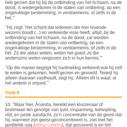
heb gezien dat hij bij de ontbinding van het lichaam, na de
dood, is wedergeboren in de staten van ontbering, op een
ongelukkige bestemming, in verdoemenis, of zelfs in de
hel.'"
"Hij zegt: 'Het schijnt dat iedereen die hier levende
wezens doodt (...) en verkeerde visie heeft, altijd, bij de
ontbinding van het lichaam, na de dood, zal worden
wedergeboren in de staten van ontbering, op een
ongelukkige bestemming, in verdoemenis, of zelfs in de
hel. Zij die aldus weten, weten het goed; zij die
anderszins weten vergissen zich in hun kennis.'"
"Op die manier begrijpt hij hardnekkig verkeerd wat hij zelf
te weten is gekomen, heeft gezien en gevoeld. Terwijl hij
alleen daaraan vasthoudt, zegt hij: 'Alleen dit is waar, al
het andere is onjuist.'"
Visie II
10
. "Maar hier, Ānanda, bereikt een kluizenaar of
brahmaan ten gevolge van ijver, inspanning, toewijding,
vlijt, en juiste aandacht, zo'n concentratie van de geest dat
hij, wanneer zijn geest geconcentreerd is, ziet met het
goddelijk oog (
dibba cakkhu
), dat gezuiverd is en het