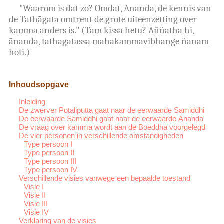
"Waarom is dat zo? Omdat, Ānanda, de kennis van
de Tathāgata omtrent de grote uiteenzetting over
kamma anders is." (Tam kissa hetu? Aññatha hi,
ānanda, tathagatassa mahakammavibhange ñanam
hoti.)
Inhoudsopgave
Inleiding
De zwerver Potaliputta gaat naar de eerwaarde Samiddhi
De eerwaarde Samiddhi gaat naar de eerwaarde Ānanda
De vraag over kamma wordt aan de Boeddha voorgelegd
De vier personen in verschillende omstandigheden
Type persoon I
Type persoon II
Type persoon III
Type persoon IV
Verschillende visies vanwege een bepaalde toestand
Visie I
Visie II
Visie III
Visie IV
Verklaring van de visies