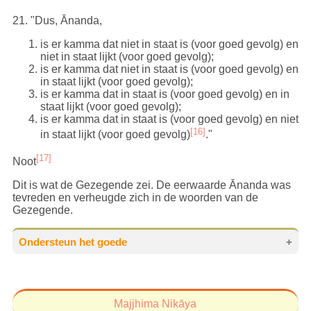
21
. "Dus, Ānanda,
is er kamma dat niet in staat is (voor goed gevolg) en
niet in staat lijkt (voor goed gevolg);
is er kamma dat niet in staat is (voor goed gevolg) en
in staat lijkt (voor goed gevolg);
is er kamma dat in staat is (voor goed gevolg) en in
staat lijkt (voor goed gevolg);
is er kamma dat in staat is (voor goed gevolg) en niet
[16]
in staat lijkt (voor goed gevolg)
."
[17]
Noot
Dit is wat de Gezegende zei. De eerwaarde Ānanda was
tevreden en verheugde zich in de woorden van de
Gezegende.
Ondersteun het goede
Het verbreiden van de ware Dhamma (en
eraan meehelpen) is door de Boeddha
Majjhima Nikāya
aangetoond als het
allerhoogste in de wereld
.