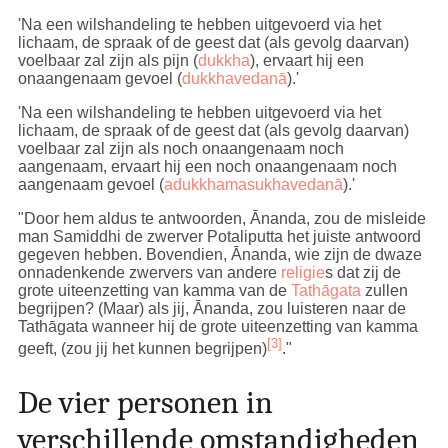
'Na een wilshandeling te hebben uitgevoerd via het
lichaam, de spraak of de geest dat (als gevolg daarvan)
voelbaar zal zijn als pijn (
dukkha
), ervaart hij een
onaangenaam gevoel (
dukkhavedanā
).'
'Na een wilshandeling te hebben uitgevoerd via het
lichaam, de spraak of de geest dat (als gevolg daarvan)
voelbaar zal zijn als noch onaangenaam noch
aangenaam, ervaart hij een noch onaangenaam noch
aangenaam gevoel (
adukkhamasukhavedanā
).'
"Door hem aldus te antwoorden, Ānanda, zou de misleide
man Samiddhi de zwerver Potaliputta het juiste antwoord
gegeven hebben. Bovendien, Ānanda, wie zijn de dwaze
onnadenkende zwervers van andere
religie
s dat zij de
grote uiteenzetting van kamma van de
Tathāgata
zullen
begrijpen? (Maar) als jij, Ānanda, zou luisteren naar de
Tathāgata wanneer hij de grote uiteenzetting van kamma
[3]
geeft, (zou jij het kunnen begrijpen)
."
De vier personen in
verschillende omstandigheden