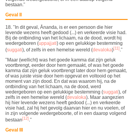
bestaan."
Geval II
18
. "In dit geval, Ānanda, is er een persoon die hier
levende wezens heeft gedood (...) en verkeerde visie had.
Bij de ontbinding van het lichaam, na de dood, wordt hij
wedergeboren (
uppajjati
) op een gelukkige bestemming
[11]
(
suggati
), of zelfs in een hemelse wereld (
devaloka
)
."
"Maar (wellicht) was het goede kamma dat zijn geluk
voortbrengt, eerder door hem gemaakt, of was het goede
kamma dat zijn geluk voortbrengt later door hem gemaakt,
of was juiste visie door hem opgevat en voltooid op het
moment van zijn dood. En dat was waarom hij, na de
ontbinding van het lichaam, na de dood, werd
wedergeboren
op een gelukkige bestemming (
suggati
), of
zelfs in een hemelse wereld (
devaloka
)
. Maar aangezien
hij hier levende wezens heeft gedood (...) en verkeerde
visie had, zal hij het gevolg daarvan hier en nu voelen, of
in zijn volgende wedergeboorte, of in een daarop volgend
[12]
bestaan
."
Geval III