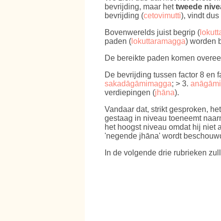
bevrijding, maar het
tweede nive
bevrijding (
cetovimutti
), vindt dus
Bovenwerelds juist begrip (
lokut
paden (
lokuttaramagga
) worden b
De bereikte paden komen overeen
De bevrijding tussen factor 8 en 
sakadāgāmimagga
; > 3.
anāgām
verdiepingen (
jhāna
).
Vandaar dat, strikt gesproken, he
gestaag in niveau toeneemt naar
het hoogst niveau omdat hij niet
'negende jhāna' wordt beschouwd)
In de volgende drie rubrieken zu