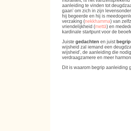
moraliteit, is het vanzelfspreke
aanleiding te vinden tot deugdza
gaan' om zich in zijn levensonde
hij begeerde en hij is meedogenl
verzaking (
nekkhamma
) van zelf
vriendelijkheid (
mettā
) en meded
kardinale startpunt voor de beoe
Juiste
gedachten
en juist
begrip
wijsheid zal iemand een deugdzam
wijsheid', de aanleiding die nodi
verdraagzamere en meer harmon
Dit is waarom begrip aanleiding 