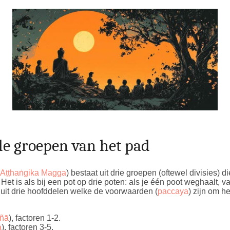
 groepen van het pad
 Aṭṭhaṅgika Magga
) bestaat uit drie groepen (oftewel divisies)
Het is als bij een pot op drie poten: als je één poot weghaalt, v
uit drie hoofddelen welke de voorwaarden (
paccaya
) zijn om h
ñā
), factoren 1-2.
a
), factoren 3-5.