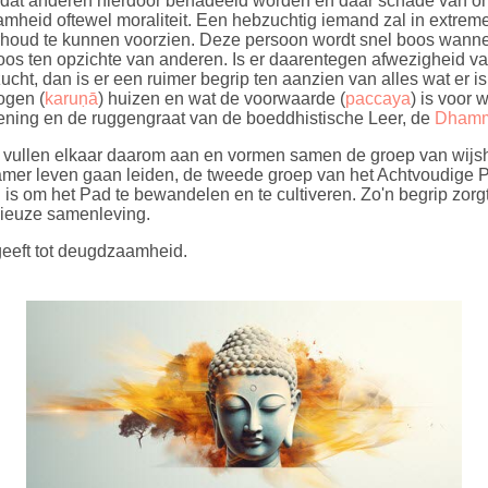
nd dat anderen hierdoor benadeeld worden en daar schade van o
amheid oftewel moraliteit. Een hebzuchtig iemand zal in extreme
rhoud te kunnen voorzien. Deze persoon wordt snel boos wannee
oos ten opzichte van anderen. Is er daarentegen afwezigheid v
zucht, dan is er een ruimer begrip ten aanzien van alles wat er is 
ogen (
karuṇā
) huizen en wat de voorwaarde (
paccaya
) is voor w
fening en de ruggengraat van de boeddhistische Leer, de
Dham
vullen elkaar daarom aan en vormen samen de groep van wijshe
er leven gaan leiden, de tweede groep van het Achtvoudige Pad.
g is om het Pad te bewandelen en te cultiveren. Zo'n begrip zorg
ieuze samenleving.
geeft tot deugdzaamheid.