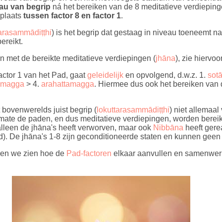
au van begrip
ná het bereiken van de 8 meditatieve verdieping
 plaats
tussen factor 8 en factor 1
.
tarasammādiṭṭhi
) is het begrip dat gestaag in niveau toeneemt 
ereikt.
 met de bereikte meditatieve verdiepingen (
jhāna
), zie hiervo
factor 1 van het Pad, gaat
geleidelijk
en opvolgend, d.w.z. 1.
sot
imagga
> 4.
arahattamagga
. Hiermee dus ook het bereiken van
t bovenwerelds juist begrip (
lokuttarasammādiṭṭhi
) niet allemaal
mate de paden, en dus meditatieve verdiepingen, worden bereik
 alleen de jhāna's heeft verworven, maar ook
Nibbāna
heeft gere
. De jhāna's 1-8 zijn geconditioneerde staten en kunnen geen 
llen we zien hoe de
Pad-factoren
elkaar aanvullen en samenwer