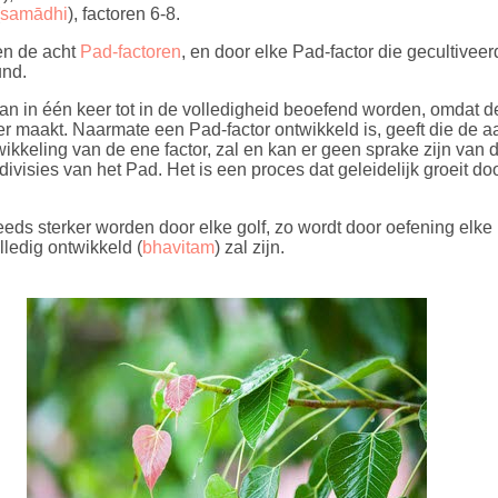
samādhi
), factoren 6-8.
en de acht
Pad-factoren
, en door elke Pad-factor die gecultivee
und.
an in één keer tot in de volledigheid beoefend worden, omdat d
er maakt. Naarmate een Pad-factor ontwikkeld is, geeft die de a
ikkeling van de ene factor, zal en kan er geen sprake zijn van
divisies van het Pad. Het is een proces dat geleidelijk groeit d
eeds sterker worden door elke golf, zo wordt door oefening elke 
ledig ontwikkeld (
bhavitam
) zal zijn.