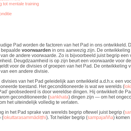
 tot mentale training
onditie
voudige Pad worden de factoren van het Pad in ons ontwikkeld. 
er bepaalde
voorwaarden
in ons aanwezig zijn. De ontwikkeling 
 van de andere voorwaarde. Zo is bijvoorbeeld juist begrip ee
amheid. Deugdzaamheid is op zijn beurt een voorwaarde voor de t
eldt voor de divisies of groepen van het Pad. De ontwikkeling v
van een andere divisie.
divisies van het Pad geleidelijk aan ontwikkeld a.d.h.v. een 
tioneerde toestand. Het geconditioneerde is wat we werelds (
lok
ad' geobsedeerd is door wereldse dingen. Hij ontwikkelt de Pad-
arom geconditioneerde (
saṅkhata
) dingen zijn — om het ongeco
om het uiteindelijk volledig te verlaten.
ng in het Pad sprake van werelds begrip oftewel juist begrip (
sa
 (
lokuttarasammādiṭṭhi
). Tot helder begrip (
sampajañña
) komen 