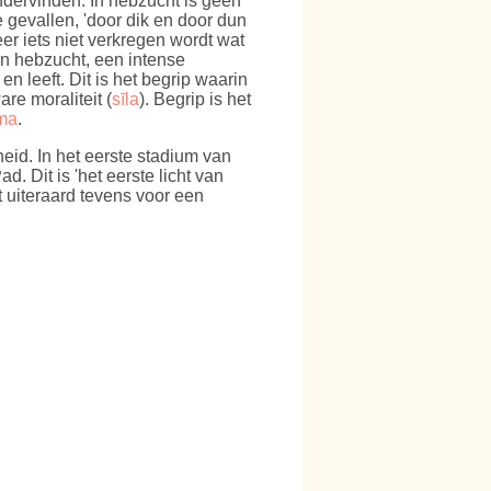
ndervinden. In hebzucht is geen
 gevallen, 'door dik en door dun
r iets niet verkregen wordt wat
an hebzucht, een intense
en leeft. Dit is het begrip waarin
are moraliteit (
sīla
). Begrip is het
ma
.
id. In het eerste stadium van
 Dit is 'het eerste licht van
t uiteraard tevens voor een