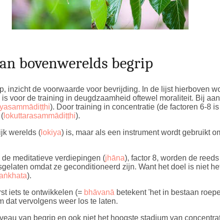
van bovenwerelds begrip
p, inzicht de voorwaarde voor bevrijding. In de lijst hierboven 
is voor de training in deugdzaamheid oftewel moraliteit. Bij aanv
iyasammādiṭṭhi
). Door training in concentratie (de factoren 6-8 i
(
lokuttarasammādiṭṭhi
).
jk werelds (
lokiya
) is, maar als een instrument wordt gebruikt 
n de meditatieve verdiepingen (
jhāna
), factor 8, worden de reed
osgelaten omdat ze geconditioneerd zijn. Want het doel is niet h
aṅkhata
).
t iets te ontwikkelen (=
bhāvanā
betekent 'het in bestaan roep
dat vervolgens weer los te laten.
iveau van begrip en ook niet het hoogste stadium van concentra