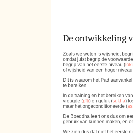
De ontwikkeling 
Zoals we weten is wijsheid, begri
omdat juist begrip de voorwaarde 
begrip van het eerste niveau (
lok
of wijsheid van een hoger niveau 
Dit is waarom het Pad aanvankeli
te bereiken.
In de training en het bereiken va
vreugde (
pīti
) en geluk (
sukha
) l
maar het ongeconditioneerde (
as
De Boeddha leert ons dus om eers
gebruik van kunnen maken, en om 
We zien dus dat niet het eerste n