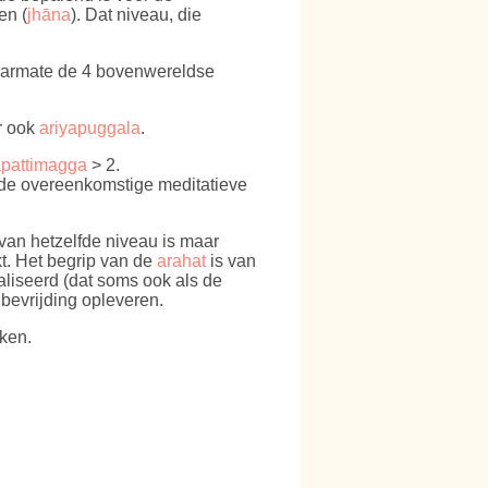
en (
jhāna
). Dat niveau, die
naarmate de 4 bovenwereldse
or ook
ariyapuggala
.
āpattimagga
> 2.
 de overeenkomstige meditatieve
 van hetzelfde niveau is maar
t. Het begrip van de
arahat
is van
aliseerd (dat soms ook als de
bevrijding opleveren.
ken.