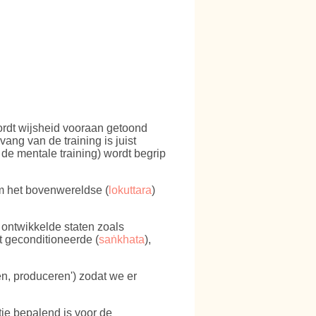
wordt wijsheid vooraan getoond
ang van de training is juist
s de mentale training) wordt begrip
om het bovenwereldse (
lokuttara
)
s ontwikkelde staten zoals
et geconditioneerde (
saṅkhata
),
en, produceren') zodat we er
tie bepalend is voor de