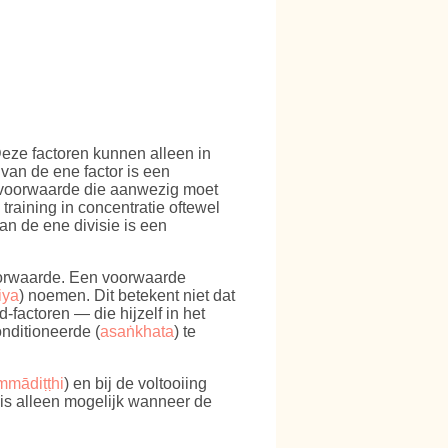
Deze factoren kunnen alleen in
van de ene factor is een
n voorwaarde die aanwezig moet
raining in concentratie oftewel
an de ene divisie is een
voorwaarde. Een voorwaarde
iya
) noemen. Dit betekent niet dat
factoren — die hijzelf in het
nditioneerde (
asaṅkhata
) te
mmādiṭṭhi
) en bij de voltooiing
is alleen mogelijk wanneer de