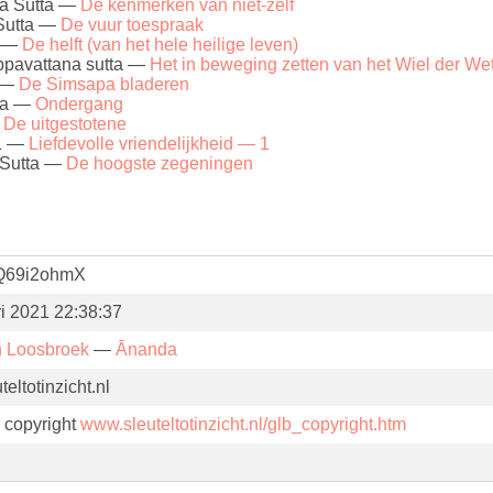
a Sutta —
De kenmerken van niet-zelf
 Sutta —
De vuur toespraak
a —
De helft (van het hele heilige leven)
avattana sutta —
Het in beweging zetten van het Wiel der We
 —
De Simsapa bladeren
ta —
Ondergang
—
De uitgestotene
 1 —
Liefdevolle vriendelijkheid — 1
 Sutta —
De hoogste zegeningen
Q69i2ohmX
ri 2021 22:38:37
n Loosbroek
—
Ānanda
eltotinzicht.nl
. copyright
www.sleuteltotinzicht.nl/glb_copyright.htm