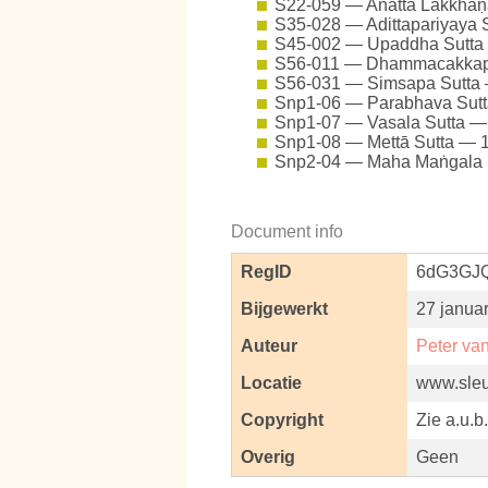
S22-059 — Anatta Lakkhaṇ
S35-028 — Adittapariyaya
S45-002 — Upaddha Sutt
S56-011 — Dhammacakkapp
S56-031 — Simsapa Sutta
Snp1-06 — Parabhava Sut
Snp1-07 — Vasala Sutta 
Snp1-08 — Mettā Sutta —
Snp2-04 — Maha Maṅgala
Document info
RegID
6dG3GJ
Bijgewerkt
27 janua
Auteur
Peter va
Locatie
www.sleut
Copyright
Zie a.u.b
Overig
Geen