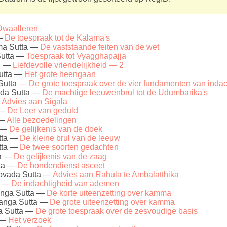
Dwaalleren
 —
De toespraak tot de Kalama's
a Sutta —
De vaststaande feiten van de wet
Sutta —
Toespraak tot Vyagghapajja
 2 —
Liefdevolle vriendelijkheid — 2
utta —
Het grote heengaan
Sutta —
De grote toespraak over de vier fundamenten van indac
da Sutta —
De machtige leeuwenbrul tot de Udumbarika's
—
Advies aan Sigala
 —
De Leer van geduld
 —
Alle bezoedelingen
a —
De gelijkenis van de doek
tta —
De kleine brul van de leeuw
tta —
De twee soorten gedachten
ta —
De gelijkenis van de zaag
tta —
De hondendienst asceet
ovada Sutta —
Advies aan Rahula te Ambalatthika
a —
De indachtigheid van ademen
nga Sutta —
De korte uiteenzetting over kamma
nga Sutta —
De grote uiteenzetting over kamma
a Sutta —
De grote toespraak over de zesvoudige basis
 —
Het verzoek