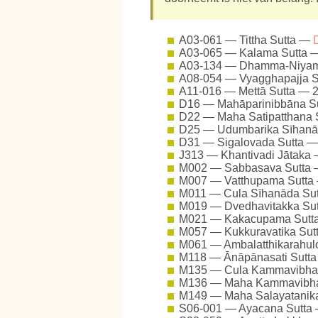
A03-061 — Tittha Sutta —
A03-065 — Kalama Sutta
A03-134 — Dhamma-Niyam
A08-054 — Vyagghapajja 
A11-016 — Mettā Sutta —
D16 — Mahāparinibbāna S
D22 — Maha Satipatthana 
D25 — Udumbarika Sīhanā
D31 — Sigalovada Sutta 
J313 — Khantivadi Jātaka
M002 — Sabbasava Sutta
M007 — Vatthupama Sutt
M011 — Cula Sīhanāda Su
M019 — Dvedhavitakka Su
M021 — Kakacupama Sut
M057 — Kukkuravatika Su
M061 — Ambalatthikarahul
M118 — Ānāpānasati Sutt
M135 — Cula Kammavibha
M136 — Maha Kammavibha
M149 — Maha Salayatanik
S06-001 — Ayacana Sutta