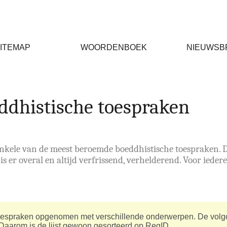
ITEMAP
WOORDENBOEK
NIEUWSB
dhistische toespraken
enkele van de meest beroemde boeddhistische toespraken. 
is er overal en altijd verfrissend, verhelderend. Voor iede
 toespraken opgenomen met verschillende onderwerpen. De volgor
 Daarom is de lijst gewoon gesorteerd op RegID.