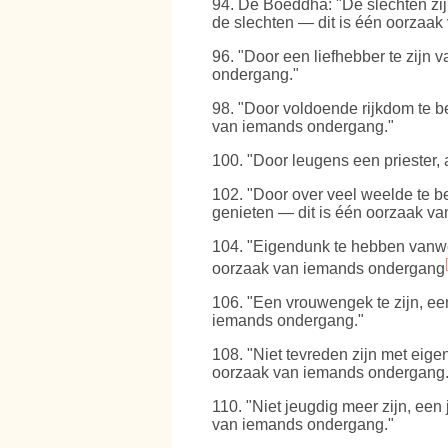
94
. De Boeddha: "De slechten zij
de slechten — dit is één oorzaa
96
. "Door een liefhebber te zijn
ondergang."
98
. "Door voldoende rijkdom te b
van iemands ondergang."
100
. "Door leugens een priester
102
. "Door over veel weelde te b
genieten — dit is één oorzaak v
104
. "Eigendunk te hebben vanwe
oorzaak van iemands ondergang
106
. "Een vrouwengek te zijn, ee
iemands ondergang."
108
. "Niet tevreden zijn met ei
oorzaak van iemands ondergang.
110
. "Niet jeugdig meer zijn, ee
van iemands ondergang."