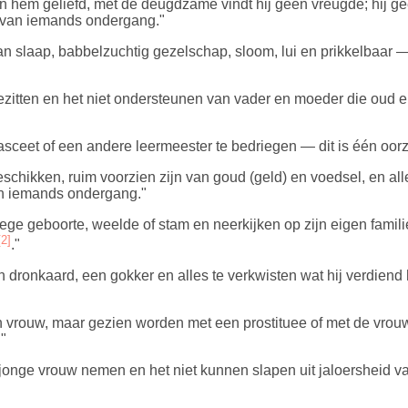
n hem geliefd, met de deugdzame vindt hij geen vreugde; hij ge
k van iemands ondergang."
 van slaap, babbelzuchtig gezelschap, sloom, lui en prikkelbaar
ezitten en het niet ondersteunen van vader en moeder die oud e
, asceet of een andere leermeester te bedriegen — dit is één o
eschikken, ruim voorzien zijn van goud (geld) en voedsel, en a
an iemands ondergang."
ge geboorte, weelde of stam en neerkijken op zijn eigen familie
[2]
."
n dronkaard, een gokker en alles te verkwisten wat hij verdiend
gen vrouw, maar gezien worden met een prostituee of met de vro
"
n jonge vrouw nemen en het niet kunnen slapen uit jaloersheid 