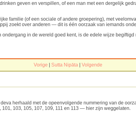
drinken geven en verspillen, of een man met een dergelijk gedr
drijke familie (of een sociale of andere groepering), met veelom
appij zoekt over anderen — dit is één oorzaak van iemands ond
 ondergang in de wereld goed kent, is de edele wijze begiftigd m
Vorige
|
Sutta Nipāta
|
Volgende
e deva herhaald met de opeenvolgende nummering van de oorza
 101, 103, 105, 107, 109, 111 en 113 — hier zijn weggelaten.