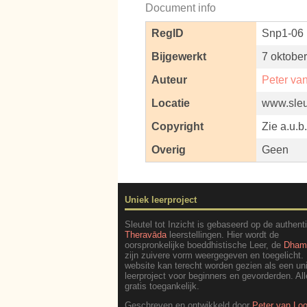
Document info
RegID
Snp1-06
Bijgewerkt
7 oktobe
Auteur
Peter va
Locatie
www.sleut
Copyright
Zie a.u.b
Overig
Geen
Uniek leerproject
Sleutel tot Inzicht is gebaseerd op de authent
Theravāda
leerstellingen. Hier wordt de
oorspronkelijke boeddhistische Leer, de
Dha
zijn zuivere vorm weergegeven en toegelicht.
website kan terecht worden gezien als een un
leerproject voor beginners en gevorderden. All
gratis toegankelijk.
Geschreven en ontwikkeld door
Peter van Lo