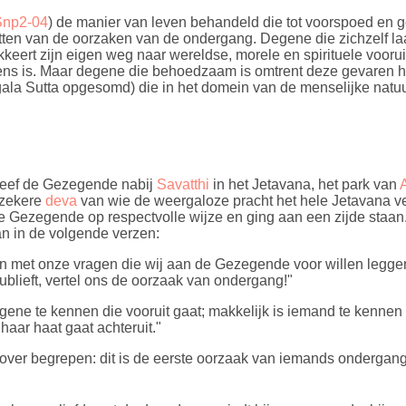
Snp2-04
) de manier van leven behandeld die tot voorspoed en g
zetten van de oorzaken van de ondergang. Degene die zichzelf l
eert zijn eigen weg naar wereldse, morele en spirituele vooruit
ens is. Maar degene die behoedzaam is omtrent deze gevaren 
la Sutta opgesomd) die in het domein van de menselijke natuu
leef de Gezegende nabij
Savatthi
in het Jetavana, het park van
 zekere
deva
van wie de weergaloze pracht het hele Jetavana ve
ij de Gezegende op respectvolle wijze en ging aan een zijde staan
n in de volgende verzen:
en met onze vragen die wij aan de Gezegende voor willen legge
ublieft, vertel ons de oorzaak van ondergang!"
ene te kennen die vooruit gaat; makkelijk is iemand te kennen d
 haar haat gaat achteruit."
zover begrepen: dit is de eerste oorzaak van iemands ondergang.