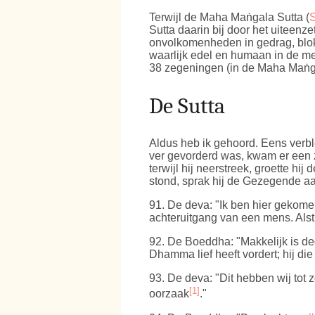
Terwijl de Maha Maṅgala Sutta (
Sutta daarin bij door het uiteen
onvolkomenheden in gedrag, blokk
waarlijk edel en humaan in de m
38 zegeningen (in de Maha Maṅga
De Sutta
Aldus heb ik gehoord. Eens verb
ver gevorderd was, kwam er een
terwijl hij neerstreek, groette h
stond, sprak hij de Gezegende aa
91
. De deva: "Ik ben hier gekom
achteruitgang van een mens. Alst
92
. De Boeddha: "Makkelijk is deg
Dhamma lief heeft vordert; hij die
93
. De deva: "Dit hebben wij tot 
[1]
oorzaak
."