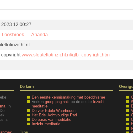
r 2023 12:00:27
n Loosbroek
—
Ānanda
eltotinzicht.nl
. copyright
www.sleuteltotinzicht.nl/glb_copyright.htm
De kern
Overig
ieke
Een eerste kennismaking met boeddhisme
O
Verken
groep pagina's
op de sectie
Inzicht
W
mma
, in
meditatie
.
D
 De
De vier Edele Waarheden
V
iek
Het Edel Achtvoudige Pad
O
es is
De basis van meditatie
C
Inzicht meditatie
H
N
osbroek
Tips
C