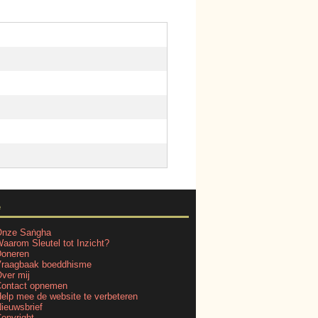
e
nze Saṅgha
aarom Sleutel tot Inzicht?
oneren
raagbaak boeddhisme
ver mij
ontact opnemen
elp mee de website te verbeteren
ieuwsbrief
opyright