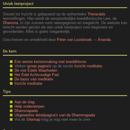
Uniek leerproject
Sleutel tot Inzicht is gebaseerd op de authentieke
Theravāda
leerstellingen. Hier wordt de oorspronkelijke boeddhistische Leer, de
Dhamma
, in zijn zuivere vorm weergegeven en toegelicht. De website kan
terecht worden gezien als een uniek leerproject voor beginners en
gevorderden. Alles is gratis toegankelijk.
Geschreven en ontwikkeld door
Peter van Loosbroek
—
Ānanda
.
De kern
Een eerste kennismaking met boeddhisme
Verken
groep pagina's
op de sectie
Inzicht meditatie
.
De vier Edele Waarheden
Het Edel Achtvoudige Pad
De basis van meditatie
Inzicht meditatie
Tips
Aan de slag
Help onderwerpen
Dhammapada
Uitgewerkte detailpagina's van de Dhammapada
Via de
Sitemap
krijg je nog veel meer te zien.