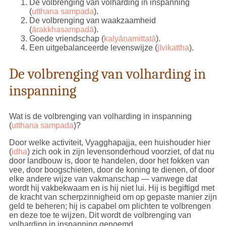
De volbrenging van volharding in inspanning
(
utthana sampada
).
De volbrenging van waakzaamheid
(
ārakkhasampadā
).
Goede vriendschap (
kalyāṇamittatā
).
Een uitgebalanceerde levenswijze (
jīvikattha
).
De volbrenging van volharding in
inspanning
Wat is de volbrenging van volharding in inspanning
(
utthana sampada
)?
Door welke activiteit, Vyagghapajja, een huishouder hier
(
idha
) zich ook in zijn levensonderhoud voorziet, of dat nu
door landbouw is, door te handelen, door het fokken van
vee, door boogschieten, door de koning te dienen, of door
elke andere wijze van vakmanschap — vanwege dat
wordt hij vakbekwaam en is hij niet lui. Hij is begiftigd met
de kracht van scherpzinnigheid om op gepaste manier zijn
geld te beheren; hij is capabel om plichten te volbrengen
en deze toe te wijzen. Dit wordt de volbrenging van
volharding in inspanning genoemd.