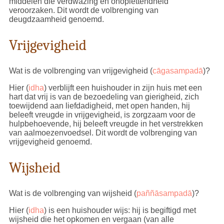
middelen die verdwazing en onoplettendheid
veroorzaken. Dit wordt de volbrenging van
deugdzaamheid genoemd.
Vrijgevigheid
Wat is de volbrenging van vrijgevigheid (
cāgasampadā
)?
Hier (
idha
) verblijft een huishouder in zijn huis met een
hart dat vrij is van de bezoedeling van gierigheid, zich
toewijdend aan liefdadigheid, met open handen, hij
beleeft vreugde in vrijgevigheid, is zorgzaam voor de
hulpbehoevende, hij beleeft vreugde in het verstrekken
van aalmoezenvoedsel. Dit wordt de volbrenging van
vrijgevigheid genoemd.
Wijsheid
Wat is de volbrenging van wijsheid (
paññāsampadā
)?
Hier (
idha
) is een huishouder wijs: hij is begiftigd met
wijsheid die het opkomen en vergaan (van alle