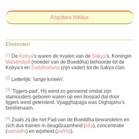
Aṅguttara Nikāya
Eindnoten
[1]
De
Koliya
's waren de rivalen van de
Sakya
's. Koningin
Mahāmāyā
(moeder van de Boeddha) behoorde tot de
Koliya's en
Suddhodana
(zijn vader) tot de Sakya clan.
[2]
Letterlijk: 'lange knieën'.
[3]
'Tijgers-pad'. Hij werd zo genoemd omdat zijn
stamouders geboren waren op een bospad dat door
tijgers werd geteisterd. Vyagghapajja was Dighajanu's
familienaam.
[4]
Zoals zij die het Pad van de Boeddha bewandelen en
zich dus trainen in deugdzaamheid (
sīla
), concentratie
(
samādhi
) en wijsheid (
paññā
).