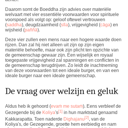
Daarom somt de Boeddha zijn advies over materiële
welvaart met vier essentiële voorwaarden voor spirituele
voorspoed als volgt op: geloof oftewel vertrouwen
(
saddha
), deugdzaamheid (
sīla
), vrijgevigheid (
cāga
) en
wijsheid (
paññā
).
Deze vier zullen een mens naar een hogere waarde doen
rijzen. Dan zal hij niet alleen uit zijn op zijn eigen
materiële behoefte, maar ook zijn plicht ten opzichte van
de gemeenschap gewaar zijn. Een wijselijk en royaal
toegepaste vrijgevigheid zal spanningen en conflicten in
de gemeenschap terugdrijven. Zo leidt de inachtneming
van deze voorwaarden tot een ideale burger, en van een
ideale burger naar een ideale gemeenschap.
De vraag over welzijn en geluk
Aldus heb ik gehoord (
evaṁ me sutaṁ
). Eens verbleef de
[1]
Gezegende bij de
Koliya
's
in hun marktstad genaamd
[2]
Kakkarapatta. Toen naderde
Dighajanu
, van de
Koliya's, de Gezegende, groette hem eerbiedig en nam