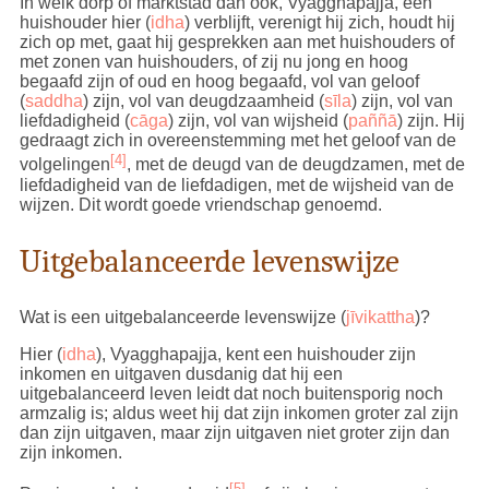
In welk dorp of marktstad dan ook, Vyagghapajja, een
huishouder hier (
idha
) verblijft, verenigt hij zich, houdt hij
zich op met, gaat hij gesprekken aan met huishouders of
met zonen van huishouders, of zij nu jong en hoog
begaafd zijn of oud en hoog begaafd, vol van geloof
(
saddha
) zijn, vol van deugdzaamheid (
sīla
) zijn, vol van
liefdadigheid (
cāga
) zijn, vol van wijsheid (
paññā
) zijn. Hij
gedraagt zich in overeenstemming met het geloof van de
[4]
volgelingen
, met de deugd van de deugdzamen, met de
liefdadigheid van de liefdadigen, met de wijsheid van de
wijzen. Dit wordt goede vriendschap genoemd.
Uitgebalanceerde levenswijze
Wat is een uitgebalanceerde levenswijze (
jīvikattha
)?
Hier (
idha
), Vyagghapajja, kent een huishouder zijn
inkomen en uitgaven dusdanig dat hij een
uitgebalanceerd leven leidt dat noch buitensporig noch
armzalig is; aldus weet hij dat zijn inkomen groter zal zijn
dan zijn uitgaven, maar zijn uitgaven niet groter zijn dan
zijn inkomen.
[5]