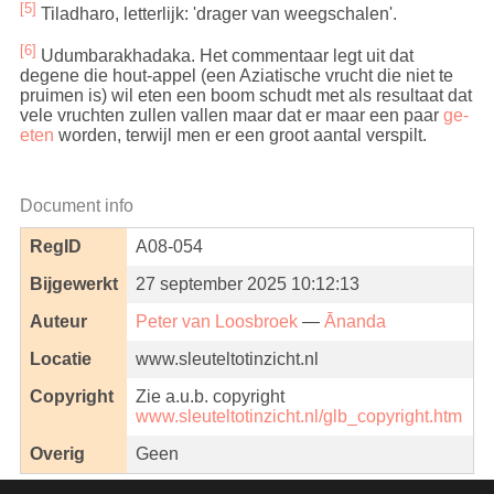
[5]
Tiladharo, letterlijk: 'drager van weegschalen'.
[6]
Udumbarakhadaka. Het commentaar legt uit dat
degene die hout-appel (een Aziatische vrucht die niet te
pruimen is) wil eten een boom schudt met als resultaat dat
vele vruchten zullen vallen maar dat er maar een paar
ge-
eten
worden, terwijl men er een groot aantal verspilt.
Document info
RegID
A08-054
Bijgewerkt
27 september 2025 10:12:13
Auteur
Peter van Loosbroek
—
Ānanda
Locatie
www.sleuteltotinzicht.nl
Copyright
Zie a.u.b. copyright
www.sleuteltotinzicht.nl/glb_copyright.htm
Overig
Geen