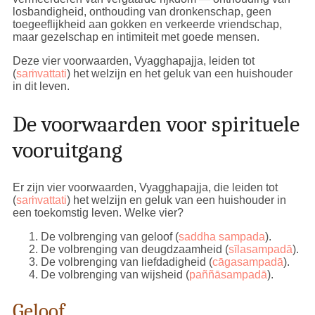
losbandigheid, onthouding van dronkenschap, geen
toegeeflijkheid aan gokken en verkeerde vriendschap,
maar gezelschap en intimiteit met goede mensen.
Deze vier voorwaarden, Vyagghapajja, leiden tot
(
saṁvattati
) het welzijn en het geluk van een huishouder
in dit leven.
De voorwaarden voor spirituele
vooruitgang
Er zijn vier voorwaarden, Vyagghapajja, die leiden tot
(
saṁvattati
) het welzijn en geluk van een huishouder in
een toekomstig leven. Welke vier?
De volbrenging van geloof (
saddha sampada
).
De volbrenging van deugdzaamheid (
sīlasampadā
).
De volbrenging van liefdadigheid (
cāgasampadā
).
De volbrenging van wijsheid (
paññāsampadā
).
Geloof