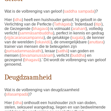
Wat is de volbrenging van geloof (
saddha sampada
)?
Hier (
idha
) heeft een huishouder geloof, hij gelooft in de
Verlichting van de Perfecte (
Tathāgata
):
'Inderdaad (
itipi
),
de Gezegende (
bhagavā
) is volmaakt (
arahant
), volledig
verlicht (
sammāsambuddha
), perfect in kennis en gedrag
(
vijjācaraṇasampanna
), de gelukkige (
sugata
), de kenner
van de werelden (
lokavidū
), de onvergelijkbare (
anuttara
)
trainer van mensen die te beteugelen zijn
(
purisadammasārathi
), leraar (
satthā
) van goden en
mensen (
devamanussānaṁ
), verlicht (
buddha
) en
gezegend (
bhagavā
).'
Dit wordt de volbrenging van geloof
genoemd.
Deugdzaamheid
Wat is de volbrenging van deugdzaamheid
(
sīlasampadā
)?
Hier (
idha
) onthoudt een huishouder zich van doden,
stelen, seksueel wangedrag, liegen en van bedwelmende