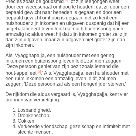
Precies zoals de goudsmid
, of zijn leerjongen weet,
door een weegschaal omhoog te houden, dat zij door een
bepaald gewicht naar beneden is gegaan en door een
bepaald gewicht omhoog is gegaan; net zo kent een
huishouder zijn inkomen en uitgaven dusdanig dat hij een
uitgebalanceerd leven leidt dat noch buitensporig noch
armzalig is; aldus weet hij dat zijn inkomen groter zal zijn
dan zijn uitgaven, maar zijn uitgaven niet groter zijn dan
zijn inkomen.
Als, Vyagghapajja, een huishouder met een gering
inkomen een buitensporig leven leidt, zal men zeggen:
'Deze persoon geniet van zijn bezit zoals iemand die
[6]
hout-appel eet
.' Als, Vyagghapajja, een huishouder met
een ruim inkomen een armzalig leven leidt, zal men
zeggen: 'Deze persoon zal als een hongerlijder sterven.'
De rijkdom die aldus vergaard is, Vyagghapajja, kent vier
bronnen van vernietiging:
Losbandigheid.
Dronkenschap.
Gokken.
Verkeerde vriendschap, gezelschap en intimiteit met
slechte mensen.