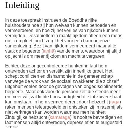
Inleiding
In deze toespraak instrueert de Boeddha rijke
huishouders hoe zij hun welvaart kunnen behoeden en
vermeerderen, en hoe zij het verlies van rijkdom kunnen
vermijden. Desalniettemin maakt rijkdom alleen een mens
niet compleet, noch zorgt het voor een harmonieuze
samenleving. Bezit van rijkdom vermeerderd maar al te
vaak de begeerte (
taṇhā
) van de mens, waardoor hij altijd
op jacht is om meer rijkdom en macht te vergaren.
Echter, deze ongecontroleerde hunkering laat hem
ontevreden achter en verstikt zijn innerlijke groei. Het
schept conflicten en disharmonie in de gemeenschap
vanwege de wrok van de sociaal zwakkeren die zichzelf
uitgebuit voelen door de gevolgen van ongedisciplineerde
begeerte. Maar ook voor de persoon zelf die steeds meer
en meer wil, zal lichte boosaardigheid die tot zuivere haat
kan omslaan, in hem vermeerderen; door hebzucht (
raga
)
raken mensen teleurgesteld en ontsteken zij in razernij als
niet verkregen kan worden waarnaar men hunkert.
Zintuiglijke hebzucht (
kāmarāga
) is nooit te bevredigen en
laat mensen altijd ontevreden, depressief en teleurgesteld
achter.