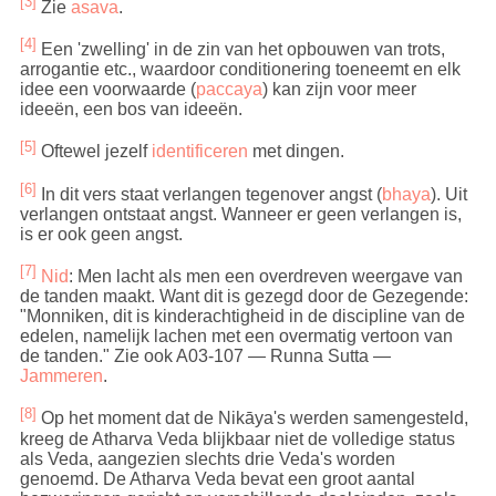
[3]
Zie
asava
.
[4]
Een 'zwelling' in de zin van het opbouwen van trots,
arrogantie etc., waardoor conditionering toeneemt en elk
idee een voorwaarde (
paccaya
) kan zijn voor meer
ideeën, een bos van ideeën.
[5]
Oftewel jezelf
identificeren
met dingen.
[6]
In dit vers staat verlangen tegenover angst (
bhaya
). Uit
verlangen ontstaat angst. Wanneer er geen verlangen is,
is er ook geen angst.
[7]
Nid
: Men lacht als men een overdreven weergave van
de tanden maakt. Want dit is gezegd door de Gezegende:
"Monniken, dit is kinderachtigheid in de discipline van de
edelen, namelijk lachen met een overmatig vertoon van
de tanden." Zie ook A03-107 — Runna Sutta —
Jammeren
.
[8]
Op het moment dat de Nikāya's werden samengesteld,
kreeg de Atharva Veda blijkbaar niet de volledige status
als Veda, aangezien slechts drie Veda's worden
genoemd. De Atharva Veda bevat een groot aantal