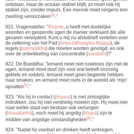
ontstaan, maar de oceaan stabiel blijft, zo moet ook hij
stabiel zijn, zonder impuls. Een monnik moet nergens een
[4]
zwelling veroorzaken
."
921
. Vragensteller: "
Bhante
, u heeft met duidelijke
woorden en geopende ogen de manier verklaard die alle
gevaren verwijderd. Kunt u mij nu alstublieft vertellen over
de oefening van het Pad (
Ariya Aṭṭhaṅgika Magga
), de
regels (
patimokkha
) die moeten worden gevolgd, en ook
over de ontwikkeling van concentratie (
samādhi
)?"
922
. De Boeddha: "Iemand moet niet rusteloos zijn met de
ogen, iemand moet doof zijn voor wat betreft onzinnig
geklets en roddels. Iemand moet geen begeerte hebben
naar smaken, en iemand moet niets in de wereld als 'mijn'
[5]
opvatten
."
923
. "Als hij in contact (
phassa
) is met zintuiglijke
indrukken, zou hij niet verdrietig moeten zijn. Hij moet niet
naar welke staat van bestaan ook verlangen
(
bhavataṇhā
), noch moet hij angstig (
bhaya
) zijn te
[6]
midden van angstige omstandigheden
."
924
. "Nadat hij voedsel en drinken heeft verkregen,