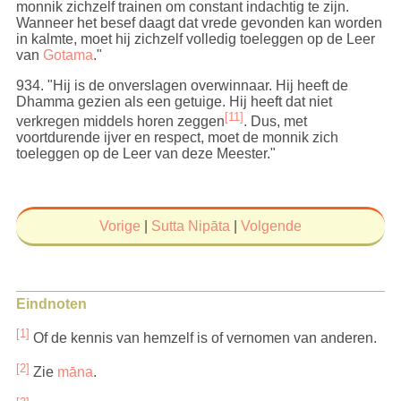
monnik zichzelf trainen om constant indachtig te zijn.
Wanneer het besef daagt dat vrede gevonden kan worden
in kalmte, moet hij zichzelf volledig toeleggen op de Leer
van
Gotama
."
934
. "Hij is de onverslagen overwinnaar. Hij heeft de
Dhamma gezien als een getuige. Hij heeft dat niet
[11]
verkregen middels horen zeggen
. Dus, met
voortdurende ijver en respect, moet de monnik zich
toeleggen op de Leer van deze Meester."
Vorige
|
Sutta Nipāta
|
Volgende
Eindnoten
[1]
Of de kennis van hemzelf is of vernomen van anderen.
[2]
Zie
māna
.