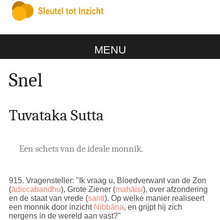
MENU
Snel
Tuvataka Sutta
Een schets van de ideale monnik.
915
. Vragensteller: "Ik vraag u, Bloedverwant van de Zon
(
ādiccabandhu
), Grote Ziener (
mahāisi
), over afzondering
en de staat van vrede (
santi
). Op welke manier realiseert
een monnik door inzicht
Nibbāna
, en grijpt hij zich
nergens in de wereld aan vast?"