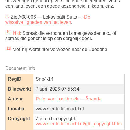
bezweringen gericht op verschillende doeleinden, zoals
een lang leven, een goede gezondheid, rijkdom, enz.
[9]
Zie A08-006 — Lokavipatti Sutta —
De
wisselvalligheden van het leven
.
[10]
Nid
: Spraak die verbonden is met gewaden etc., of
spraak die gericht is op een dergelijk doel.
[11]
Met 'hij' wordt hier verwezen naar de Boeddha.
Document info
RegID
Snp4-14
Bijgewerkt
7 april 2026 07:55:34
Auteur
Peter van Loosbroek
—
Ānanda
Locatie
www.sleuteltotinzicht.nl
Copyright
Zie a.u.b. copyright
www.sleuteltotinzicht.nl/glb_copyright.htm