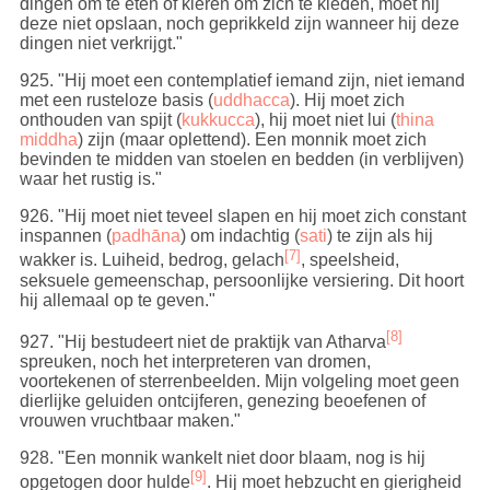
dingen om te eten of kleren om zich te kleden, moet hij
deze niet opslaan, noch geprikkeld zijn wanneer hij deze
dingen niet verkrijgt."
925
. "Hij moet een contemplatief iemand zijn, niet iemand
met een rusteloze basis (
uddhacca
). Hij moet zich
onthouden van spijt (
kukkucca
), hij moet niet lui (
thina
middha
) zijn (maar oplettend). Een monnik moet zich
bevinden te midden van stoelen en bedden (in verblijven)
waar het rustig is."
926
. "Hij moet niet teveel slapen en hij moet zich constant
inspannen (
padhāna
) om indachtig (
sati
) te zijn als hij
[7]
wakker is. Luiheid, bedrog, gelach
, speelsheid,
seksuele gemeenschap, persoonlijke versiering. Dit hoort
hij allemaal op te geven."
[8]
927
. "Hij bestudeert niet de praktijk van Atharva
spreuken, noch het interpreteren van dromen,
voortekenen of sterrenbeelden. Mijn volgeling moet geen
dierlijke geluiden ontcijferen, genezing beoefenen of
vrouwen vruchtbaar maken."
928
. "Een monnik wankelt niet door blaam, nog is hij
[9]
opgetogen door hulde
. Hij moet hebzucht en gierigheid