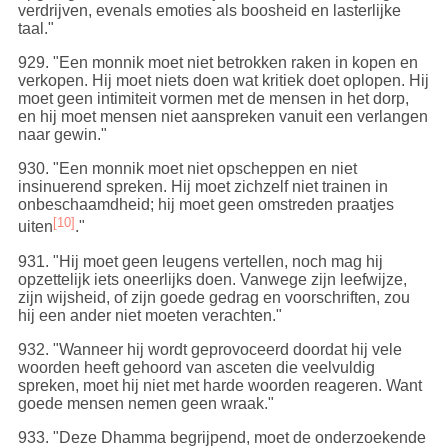
verdrijven, evenals emoties als boosheid en lasterlijke
taal."
929
. "Een monnik moet niet betrokken raken in kopen en
verkopen. Hij moet niets doen wat kritiek doet oplopen. Hij
moet geen intimiteit vormen met de mensen in het dorp,
en hij moet mensen niet aanspreken vanuit een verlangen
naar gewin."
930
. "Een monnik moet niet opscheppen en niet
insinuerend spreken. Hij moet zichzelf niet trainen in
onbeschaamdheid; hij moet geen omstreden praatjes
[10]
uiten
."
931
. "Hij moet geen leugens vertellen, noch mag hij
opzettelijk iets oneerlijks doen. Vanwege zijn leefwijze,
zijn wijsheid, of zijn goede gedrag en voorschriften, zou
hij een ander niet moeten verachten."
932
. "Wanneer hij wordt geprovoceerd doordat hij vele
woorden heeft gehoord van asceten die veelvuldig
spreken, moet hij niet met harde woorden reageren. Want
goede mensen nemen geen wraak."
933
. "Deze Dhamma begrijpend, moet de onderzoekende