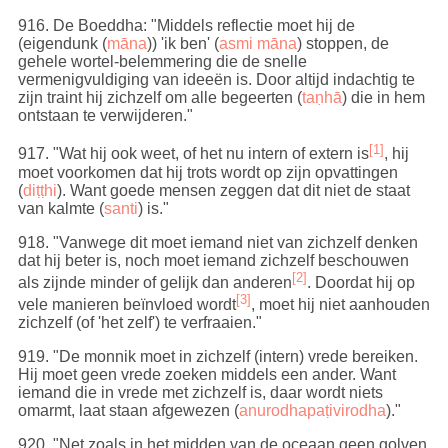
916
. De Boeddha: "Middels reflectie moet hij de
(eigendunk (
māna
)) 'ik ben' (
asmi māna
) stoppen, de
gehele wortel-belemmering die de snelle
vermenigvuldiging van ideeën is. Door altijd indachtig te
zijn traint hij zichzelf om alle begeerten (
taṇhā
) die in hem
ontstaan te verwijderen."
[1]
917
. "Wat hij ook weet, of het nu intern of extern is
, hij
moet voorkomen dat hij trots wordt op zijn opvattingen
(
diṭṭhi
). Want goede mensen zeggen dat dit niet de staat
van kalmte (
santi
) is."
918
. "Vanwege dit moet iemand niet van zichzelf denken
dat hij beter is, noch moet iemand zichzelf beschouwen
[2]
als zijnde minder of gelijk dan anderen
. Doordat hij op
[3]
vele manieren beïnvloed wordt
, moet hij niet aanhouden
zichzelf (of 'het zelf') te verfraaien."
919
. "De monnik moet in zichzelf (intern) vrede bereiken.
Hij moet geen vrede zoeken middels een ander. Want
iemand die in vrede met zichzelf is, daar wordt niets
omarmt, laat staan afgewezen (
anurodhapaṭivirodha
)."
920
. "Net zoals in het midden van de oceaan geen golven