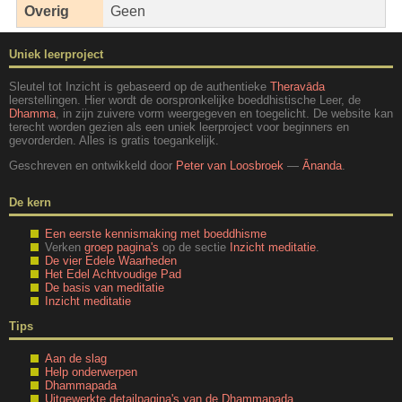
Overig
Geen
Uniek leerproject
Sleutel tot Inzicht is gebaseerd op de authentieke
Theravāda
leerstellingen. Hier wordt de oorspronkelijke boeddhistische Leer, de
Dhamma
, in zijn zuivere vorm weergegeven en toegelicht. De website kan
terecht worden gezien als een uniek leerproject voor beginners en
gevorderden. Alles is gratis toegankelijk.
Geschreven en ontwikkeld door
Peter van Loosbroek
—
Ānanda
.
De kern
Een eerste kennismaking met boeddhisme
Verken
groep pagina's
op de sectie
Inzicht meditatie
.
De vier Edele Waarheden
Het Edel Achtvoudige Pad
De basis van meditatie
Inzicht meditatie
Tips
Aan de slag
Help onderwerpen
Dhammapada
Uitgewerkte detailpagina's van de Dhammapada