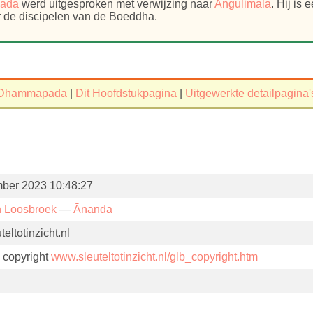
ada
werd uitgesproken met verwijzing naar
Angulimala
. Hij is
er de discipelen van de Boeddha.
Dhammapada
|
Dit Hoofdstukpagina
|
Uitgewerkte detailpagina'
ber 2023 10:48:27
n Loosbroek
—
Ānanda
eltotinzicht.nl
. copyright
www.sleuteltotinzicht.nl/glb_copyright.htm