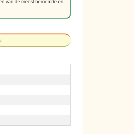
 een van de meest beroemde en
s