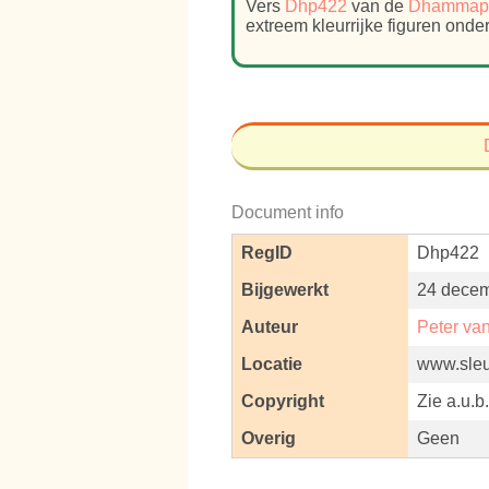
Vers
Dhp422
van de
Dhammap
extreem kleurrijke figuren ond
Document info
RegID
Dhp422
Bijgewerkt
24 decem
Auteur
Peter va
Locatie
www.sleut
Copyright
Zie a.u.b
Overig
Geen