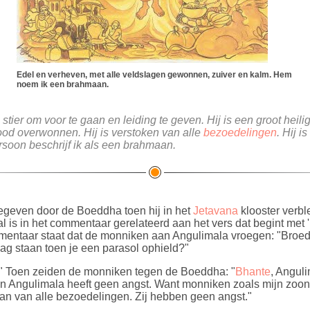
Edel en verheven, met alle veldslagen gewonnen, zuiver en kalm. Hem
noem ik een brahmaan.
 stier om voor te gaan en leiding te geven. Hij is een groot heili
dood overwonnen. Hij is verstoken van alle
bezoedelingen
. Hij i
persoon beschrijf ik als een brahmaan.
gegeven door de Boeddha toen hij in het
Jetavana
klooster verbl
aal is in het commentaar gerelateerd aan het vers dat begint met 
mentaar staat dat de monniken aan Angulimala vroegen: "Broed
 zag staan toen je een parasol ophield?"
g." Toen zeiden de monniken tegen de Boeddha: "
Bhante
, Angul
 Angulimala heeft geen angst. Want monniken zoals mijn zoon, 
an van alle bezoedelingen. Zij hebben geen angst."