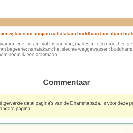
im vijitavinam anejam nahatakam buddham tam aham br
avaram: edel; viram: vol inspanning; mahesim: een groot heilige; 
an begeerte; nahatakam: het slechte weggewassen; buddham: 
: hem noem ik een brahmaan
Commentaar
e uitgewerkte detailpagina's van de Dhammapada, is voor deze
n andere pagina.