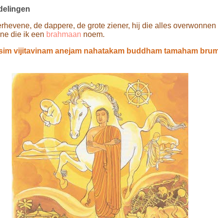
edelingen
erhevene, de dappere, de grote ziener, hij die alles overwonnen 
ene die ik een
brahmaan
noem.
im vijitavinam anejam nahatakam buddham tamaham bru