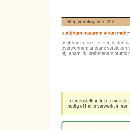
Uitleg vertaling vers 422
usabham pavaram viram mahes
usabham: een stier, een leider; p
overwonnen; anejam: verstoken v
hij; aham: ik; brahmanam brumi
In tegenstelling tot de meest
nodig of het is verwerkt in ee