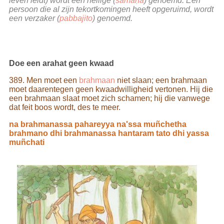
leven leidt) wordt een heilige (
samaṇa
) genoemd. Een
persoon die al zijn tekortkomingen heeft opgeruimd, wordt
een verzaker (
pabbajito
) genoemd.
Doe een arahat geen kwaad
389. Men moet een
brahmaan
niet slaan; een brahmaan
moet daarentegen geen kwaadwilligheid vertonen. Hij die
een brahmaan slaat moet zich schamen; hij die vanwege
dat feit boos wordt, des te meer.
na brahmanassa pahareyya na'ssa muñchetha
brahmano dhi brahmanassa hantaram tato dhi yassa
muñchati