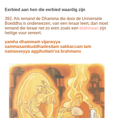
Eerbied aan hen die eerbied waardig zijn
392. Als iemand de Dhamma die door de Universele
Boeddha is onderwezen, van een leraar leert, dan moet
iemand die leraar net zo eren zoals een
brahmaan
zijn
heilige vuur vereert.
yamha dhammaṁ vijaneyya
sammasambuddhadesitam sakkaccam tam
namasseyya aggihuttam'va brahmano