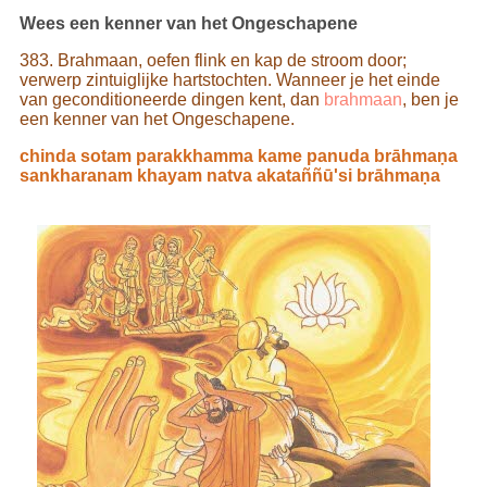
Wees een kenner van het Ongeschapene
383. Brahmaan, oefen flink en kap de stroom door;
verwerp zintuiglijke hartstochten. Wanneer je het einde
van geconditioneerde dingen kent, dan
brahmaan
, ben je
een kenner van het Ongeschapene.
chinda sotam parakkhamma kame panuda brāhmaṇa
sankharanam khayam natva akataññū'si brāhmaṇa