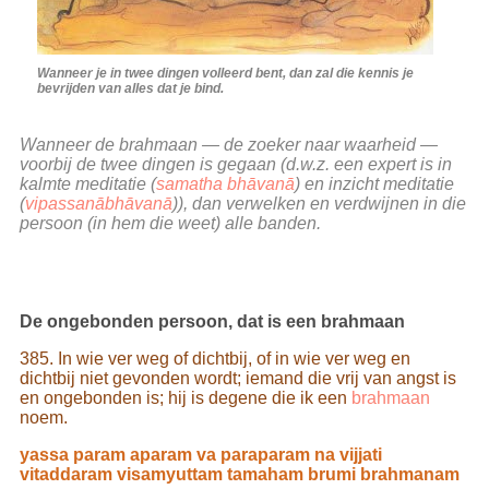
Wanneer je in twee dingen volleerd bent, dan zal die kennis je
bevrijden van alles dat je bind.
Wanneer de brahmaan — de zoeker naar waarheid —
voorbij de twee dingen is gegaan (d.w.z. een expert is in
kalmte meditatie (
samatha bhāvanā
) en inzicht meditatie
(
vipassanābhāvanā
)), dan verwelken en verdwijnen in die
persoon (in hem die weet) alle banden.
De ongebonden persoon, dat is een brahmaan
385. In wie ver weg of dichtbij, of in wie ver weg en
dichtbij niet gevonden wordt; iemand die vrij van angst is
en ongebonden is; hij is degene die ik een
brahmaan
noem.
yassa param aparam va paraparam na vijjati
vitaddaram visamyuttam tamaham brumi brahmanam