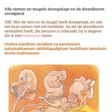
Alle riemen en teugels doorgekapt en de disselboom
verwijderd
398. Wie de riem en de teugel heeft doorgekapt, en ook
het touw samen met het hoofdstel, hij die de disselboom
verwijderd heeft, die persoon is ontwaakt; hij is degene
die ik een
brahmaan
noem.
chetva nandhim varattam ca sandamam
sahunakkamam ukkhittapaligham buddham tamaham
brumi brahmanam