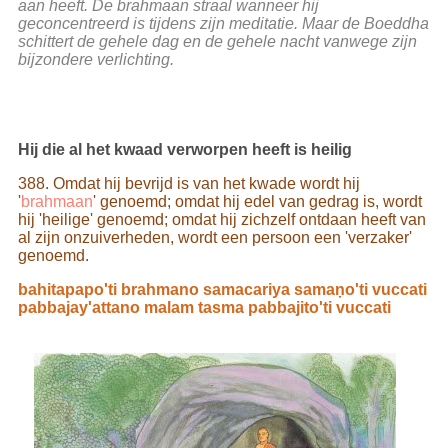
aan heeft. De brahmaan straal wanneer hij
geconcentreerd is tijdens zijn meditatie. Maar de Boeddha
schittert de gehele dag en de gehele nacht vanwege zijn
bijzondere verlichting.
Hij die al het kwaad verworpen heeft is heilig
388. Omdat hij bevrijd is van het kwade wordt hij
'
brahmaan
' genoemd; omdat hij edel van gedrag is, wordt
hij 'heilige' genoemd; omdat hij zichzelf ontdaan heeft van
al zijn onzuiverheden, wordt een persoon een 'verzaker'
genoemd.
bahitapapo'ti brahmano samacariya samaṇo'ti vuccati
pabbajay'attano malam tasma pabbajito'ti vuccati