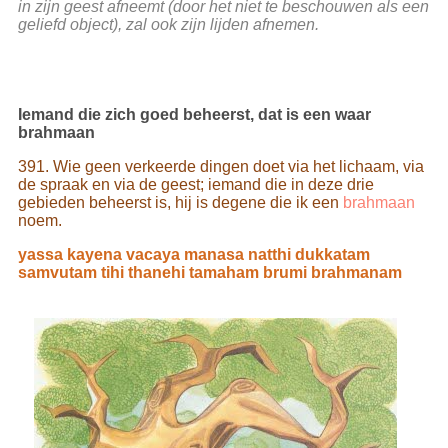
in zijn geest afneemt (door het niet te beschouwen als een
geliefd object), zal ook zijn lijden afnemen.
Iemand die zich goed beheerst, dat is een waar
brahmaan
391. Wie geen verkeerde dingen doet via het lichaam, via
de spraak en via de geest; iemand die in deze drie
gebieden beheerst is, hij is degene die ik een
brahmaan
noem.
yassa kayena vacaya manasa natthi dukkatam
samvutam tihi thanehi tamaham brumi brahmanam