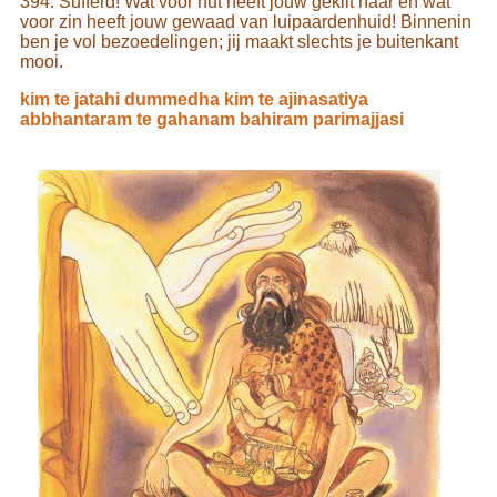
394. Sufferd! Wat voor nut heeft jouw geklit haar en wat
voor zin heeft jouw gewaad van luipaardenhuid! Binnenin
ben je vol bezoedelingen; jij maakt slechts je buitenkant
mooi.
kim te jatahi dummedha kim te ajinasatiya
abbhantaram te gahanam bahiram parimajjasi