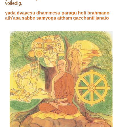
volledig.
yada dvayesu dhammesu paragu hoti brahmano
ath'asa sabbe samyoga attham gacchanti janato