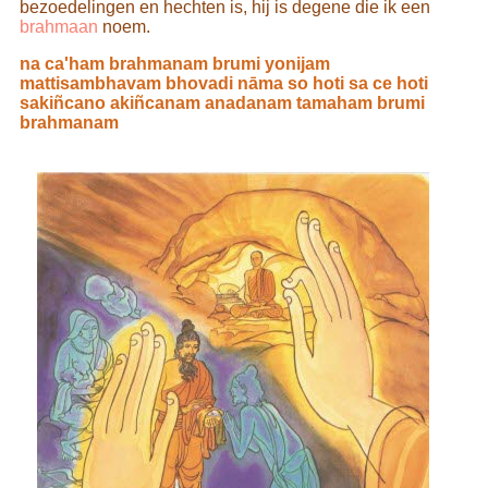
bezoedelingen en hechten is, hij is degene die ik een
brahmaan
noem.
na ca'ham brahmanam brumi yonijam
mattisambhavam bhovadi nāma so hoti sa ce hoti
sakiñcano akiñcanam anadanam tamaham brumi
brahmanam