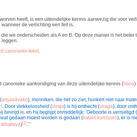
worven heeft, is een uiteindelijke kennis aanwezig die voor verli
 wanneer de verlichting een feit is.
 die we onderscheiden als A en B. Op deze manier is het beter 
e leggen.
d canonieke tekst
.
d canonieke aankondiging van deze uiteindelijke kennis (
ñāṇa
)
(
ariyasāvaka
), monniken, die het zo ziet, hunkert niet naar mat
1]
. Door vlekkeloosheid (
viraja
) is hij onthecht (
viraga
), door onth
j bevrijd is, en hij begrijpt onmiddellijk:
'Geboorte is vernietigd (
d, wat gedaan moest worden is gedaan (
katam karniyam
), er is 
[2]
itthattaya
)
.'"