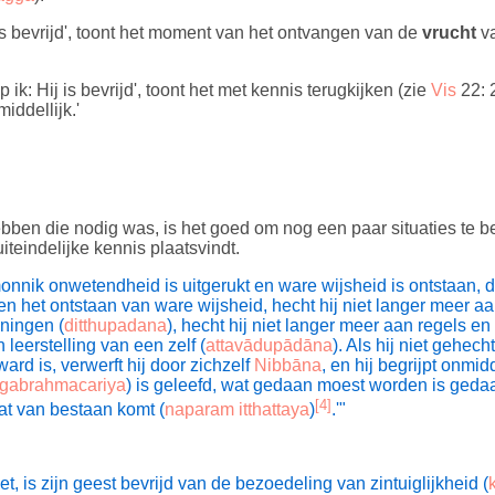
 bevrijd', toont het moment van het ontvangen van de
vrucht
va
ik: Hij is bevrijd', toont het met kennis terugkijken (zie
Vis
22: 
iddellijk.'
ben die nodig was, is het goed om nog een paar situaties te b
teindelijke kennis plaatsvindt.
nnik onwetendheid is uitgerukt en ware wijsheid is ontstaan, 
 het ontstaan van ware wijsheid, hecht hij niet langer meer aan 
eningen (
ditthupadana
), hecht hij niet langer meer aan regels en 
 leerstelling van een zelf (
attavādupādāna
).
Als hij niet gehecht
ward is, verwerft hij door zichzelf
Nibbāna
, en hij begrijpt onmidd
gabrahmacariya
) is geleefd, wat gedaan moest worden is geda
[4]
aat van bestaan komt (
naparam itthattaya
)
.'"
t, is zijn geest bevrijd van de bezoedeling van zintuiglijkheid (