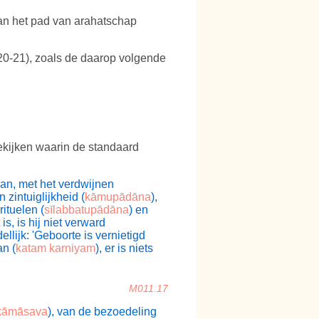
n het pad van arahatschap
20-21), zoals de daarop volgende
ekijken waarin de standaard
dan, met het verdwijnen
zintuiglijkheid (
kāmupādāna
),
rituelen (
sīlabbatupādāna
) en
 is, is hij niet verward
ellijk:
'Geboorte is vernietigd
an (
katam karniyam
), er is niets
M011.17
kāmāsava
), van de bezoedeling