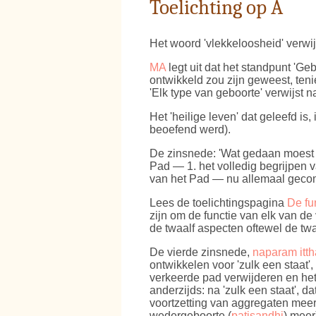
Toelichting op A
Het woord 'vlekkeloosheid' verwijs
MA
legt uit dat het standpunt 'Geb
ontwikkeld zou zijn geweest, te
'Elk type van geboorte' verwijst n
Het 'heilige leven' dat geleefd is,
beoefend werd).
De zinsnede: 'Wat gedaan moest 
Pad — 1. het volledig begrijpen v
van het Pad — nu allemaal gecom
Lees de toelichtingspagina
De fu
zijn om de functie van elk van 
de twaalf aspecten oftewel de tw
De vierde zinsnede,
naparam itth
ontwikkelen voor 'zulk een staat',
verkeerde pad verwijderen en het
anderzijds: na 'zulk een staat', 
voortzetting van aggregaten meer 
wedergeboorte (
paṭisandhi
) meer