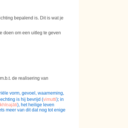
chting bepalend is. Dit is wat je
te doen om een uitleg te geven
 m.b.t. de realisering van
eriële vorm, gevoel, waarneming,
echting is hij bevrijd (
vimutti
); in
khīṇajāti
), het heilige leven
niets meer van dit dat nog tot enige