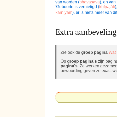
van worden (
bhavasava
), en va
'Geboorte is vernietigd (
khīṇajāti
)
karniyam
), er is niets meer van d
Extra aanbevelin
Zie ook de
groep pagina
Wat 
Op
groep pagina's
zijn pagin
pagina's
. Ze werken gezamenl
bewoording geven ze exact we