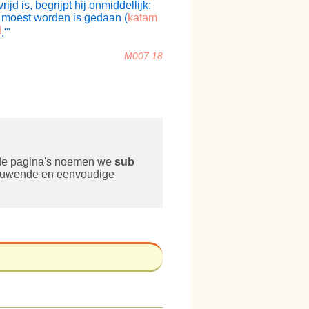
ijd is, begrijpt hij onmiddellijk:
n moest worden is gedaan (
katam
]
.'"
M007.18
lde pagina's noemen we
sub
pbouwende en eenvoudige