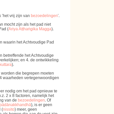
'het vrij zijn van
bezoedelingen
'.
an mocht zijn als het pad niet
Pad (
Ariya Aṭṭhaṅgika Magga
).
ven waarin het Achtvoudige Pad
ken betreffende het Achtvoudige
erkelijken; en 4. de ontwikkeling
kuttara
).
gd worden die begrepen moeten
al 4 waarheden vertegenwoordigen
meer nodig om het pad opnieuw te
z. 2 x 8 factoren, namelijk het
ing van de
bezoedelingen
. Of
pādānakkhandhā
), is er geen
 (
nissito
) meer, geen
an als bomen die aan de voet zijn