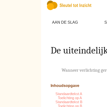
AAN DE SLAG
S
De uiteindelij
Wanneer verlichting gere
Inhoudsopgave
Standaardtekst A
Toelichting op A
Standaardtekst B
Toelichting op B