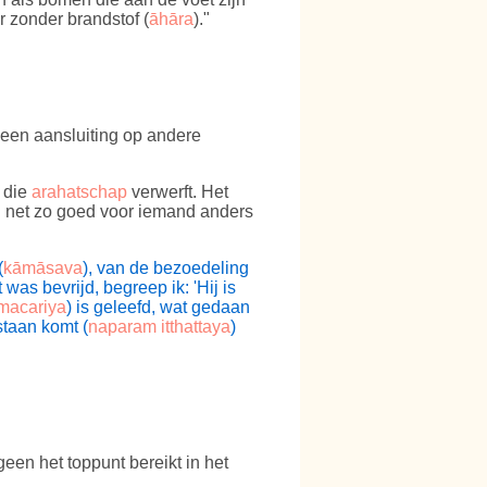
ur zonder brandstof (
āhāra
)."
 een aansluiting op andere
 die
arahatschap
verwerft. Het
n net zo goed voor iemand anders
(
kāmāsava
), van de bezoedeling
 was bevrijd, begreep ik: 'Hij is
macariya
) is geleefd, wat gedaan
estaan komt (
naparam itthattaya
)
geen het toppunt bereikt in het