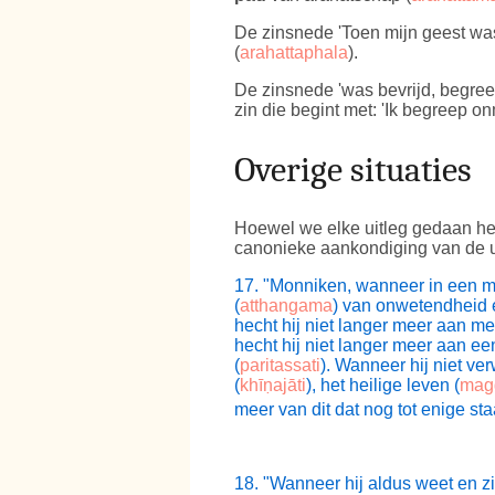
De zinsnede 'Toen mijn geest was
(
arahattaphala
).
De zinsnede 'was bevrijd, begreep 
zin die begint met: 'Ik begreep onm
Overige situaties
Hoewel we elke uitleg gedaan heb
canonieke aankondiging van de ui
17
. "Monniken, wanneer in een mo
(
atthangama
) van onwetendheid en
hecht hij niet langer meer aan m
hecht hij niet langer meer aan een
(
paritassati
). Wanneer hij niet ver
(
khīṇajāti
), het heilige leven (
mag
meer van dit dat nog tot enige st
18
. "Wanneer hij aldus weet en zie