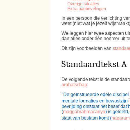
Overige situaties
Extra aanbevelingen
In een persoon die verlichting ver
weet (niet wat je jezelf wijsmaakt)
We leggen hier twee aspecten uit
dan alles onder één noemer uit t
Dit zijn voorbeelden van
standaar
Standaardtekst A
De volgende tekst is de standaar
arahatschap
:
"De geïnstrueerde edele discipel 
[
mentale formaties en bewustzijn
bevrijding ontstaat het besef dat hi
(
maggabrahmacariya
) is geleef
staat van bestaan komt (
naparam 