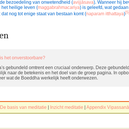
n de bezoedeling van onwetendheid (
avijjāsava
).
Wanneer hij bevr
, het heilige leven (
maggabrahmacariya
) is geleefd, wat gedaa
[5
it dat nog tot enige staat van bestaan komt (
naparam itthattaya
)
gen
is het onverstoorbare?
a's gebundeld omtrent een cruciaal onderwerp. Deze gebunde
ijk naar de betekenis en het doel van de groep pagina. In o
er wat de Boeddha werkelijk heeft onderwezen.
De basis van meditatie
|
Inzicht meditatie
|
Appendix Vipassanā