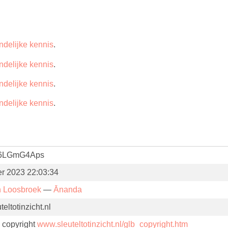
ndelijke kennis
.
ndelijke kennis
.
ndelijke kennis
.
ndelijke kennis
.
6LGmG4Aps
er 2023 22:03:34
n Loosbroek
—
Ānanda
eltotinzicht.nl
. copyright
www.sleuteltotinzicht.nl/glb_copyright.htm