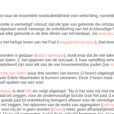
t naar de essentiële noodzakelijkheid voor verlichting, namelijk 
oorte is vernietigd' inhoud, dat elk type van geboorte die ontsta
nietgedaan wordt vanwege de ontwikkeling van het Achtvoudige 
aar elke geboorte in de drie sferen van het bestaan, zie
avacara
.
 is het heilige leven van het Pad (
maggabrahmacariya
), (het le
worden is gedaan' (
katam karniyam
), duidt erop dat de vier ta
an lijden; 2. het opgeven van de oorzaak; 3. haar opheffing verw
pleteerd zijn voor elk van de vier bovenwereldse paden (zie
lo
nctie van lijden
waar drie soorten van kennis (3 fasen) uitgele
de vier Edele Waarheden te kunnen uitvoeren. Deze 3 fasen ma
aalf spaken van een wiel.
attaya
, is door
MA
als volgt uitgelegd: "Nu is het voor mij niet 
 dat wil zeggen, voor de zestienvoudige functie (van het pad, d.w.
 goede pad tot ontwikkeling brengen) oftewel voor de vernietig
dat wil zeggen, het opkomen van de reeks van aggregaten (
pañcu
voor mij (er is geen worden (
bhava
) meer, geen afhankelijkheid
). Deze vijf aggregaten, nadat deze volledig begrepen zijn, sta