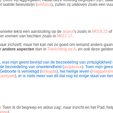
t laatste bewustzijn (
viññāṇa
), zullen zij uitdoven zoals een vu
onieke tekst een aansluiting op de
asava
's zoals in
M019.23
of
ier vormen van hechten zoals in
M011.17
.
 naar zichzelf, maar het kan net zo goed om iemand anders gaan
ar
andere aspecten
dan in
Toelichting op A
, en ook deze gelde
, was mijn geest bevrijd van de bezoedeling van zintuiglijkheid 
n de bezoedeling van onwetendheid (
avijjāsava
). Toen mijn geest
'Geboorte is vernietigd (
khīṇajāti
), het heilige leven (
maggabrah
karniyam
), er is niets meer van dit dat nog tot enige staat van b
e 'Toen ik dit begreep en aldus zag', naar inzicht en het Pad, het
agga
).