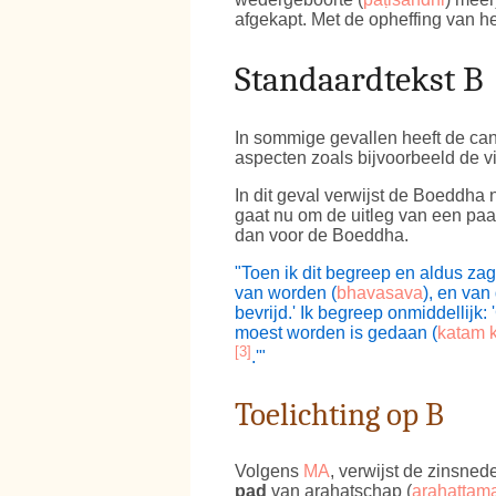
afgekapt. Met de opheffing van he
Standaardtekst B
In sommige gevallen heeft de can
aspecten zoals bijvoorbeeld de v
In dit geval verwijst de Boeddha
gaat nu om de uitleg van een pa
dan voor de Boeddha.
"Toen ik dit begreep en aldus zag
van worden (
bhavasava
), en va
bevrijd.' Ik begreep onmiddellijk:
moest worden is gedaan (
katam 
[3]
.'"
Toelichting op B
Volgens
MA
, verwijst de zinsned
pad
van arahatschap (
arahattam