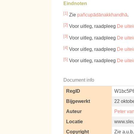
Eindnoten
[1]
Zie
pañcupādānakkhandhā
.
[2]
Voor uitleg, raadpleeg
De uitei
[3]
Voor uitleg, raadpleeg
De uitei
[4]
Voor uitleg, raadpleeg
De uitei
[5]
Voor uitleg, raadpleeg
De uitei
Document info
RegID
W1bc5P
Bijgewerkt
22 oktob
Auteur
Peter va
Locatie
www.sleut
Copyright
Zie a.u.b