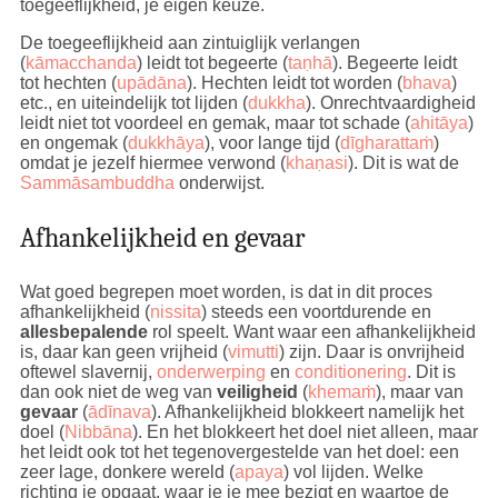
toegeeflijkheid, je eigen keuze.
De toegeeflijkheid aan zintuiglijk verlangen
(
kāmacchanda
) leidt tot begeerte (
taṇhā
). Begeerte leidt
tot hechten (
upādāna
). Hechten leidt tot worden (
bhava
)
etc., en uiteindelijk tot lijden (
dukkha
). Onrechtvaardigheid
leidt niet tot voordeel en gemak, maar tot schade (
ahitāya
)
en ongemak (
dukkhāya
), voor lange tijd (
dīgharattaṁ
)
omdat je jezelf hiermee verwond (
khaṇasi
). Dit is wat de
Sammāsambuddha
onderwijst.
Afhankelijkheid en gevaar
Wat goed begrepen moet worden, is dat in dit proces
afhankelijkheid (
nissita
) steeds een voortdurende en
allesbepalende
rol speelt. Want waar een afhankelijkheid
is, daar kan geen vrijheid (
vimutti
) zijn. Daar is onvrijheid
oftewel slavernij,
onderwerping
en
conditionering
. Dit is
dan ook niet de weg van
veiligheid
(
khemaṁ
), maar van
gevaar
(
ādīnava
). Afhankelijkheid blokkeert namelijk het
doel (
Nibbāna
). En het blokkeert het doel niet alleen, maar
het leidt ook tot het tegenovergestelde van het doel: een
zeer lage, donkere wereld (
apaya
) vol lijden. Welke
richting je opgaat, waar je je mee bezigt en waartoe de