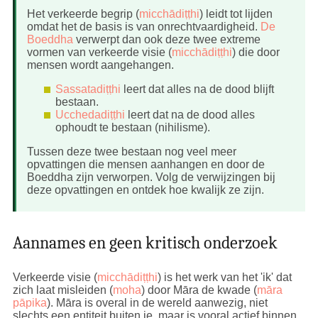
Het verkeerde begrip (
micchādiṭṭhi
) leidt tot lijden
omdat het de basis is van onrechtvaardigheid.
De
Boeddha
verwerpt dan ook deze twee extreme
vormen van verkeerde visie (
micchādiṭṭhi
) die door
mensen wordt aangehangen.
Sassatadiṭṭhi
leert dat alles na de dood blijft
bestaan.
Ucchedadiṭṭhi
leert dat na de dood alles
ophoudt te bestaan (nihilisme).
Tussen deze twee bestaan nog veel meer
opvattingen die mensen aanhangen en door de
Boeddha zijn verworpen. Volg de verwijzingen bij
deze opvattingen en ontdek hoe kwalijk ze zijn.
Aannames en geen kritisch onderzoek
Verkeerde visie (
micchādiṭṭhi
) is het werk van het 'ik' dat
zich laat misleiden (
moha
) door Māra de kwade (
māra
pāpika
). Māra is overal in de wereld aanwezig, niet
slechts een entiteit buiten je, maar is vooral actief binnen