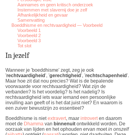
Aannames en geen kritisch onderzoek
Instemmen met slavernij doe je zelf
Afhankelijkheid en gevaar
Samenvatting
Boeddhisme en rechtvaardigheid — Voorbeeld
Voorbeeld 1
Voorbeeld 2
Voorbeeld 3
Tot slot
In jezelf
Wanneer je 'boeddhisme' zegt, zeg je ook
'
rechtvaardigheid
', '
gerechtigheid
', '
rechtschapenheid
'.
Maar hoe zit dat nou precies? Wat is de bepalende
voorwaarde voor rechtvaardigheid? Wat zijn de
verbanden? Is het voordelig? Is het nadelig? Is
rechtvaardigheid iets waar iemand een persoonlijke
invulling aan geeft of is het dat juist niet? En waarom is
een zuiver bewustzijn zo essentieel?
Boeddhisme is niet
extravert
, maar
introvert
en daarom
moet de
Dhamma
van
binnenuit
ontwikkeld worden. De
oorzaak van lijden en het ophouden ervan moet
in onszelf
(
ajjhatta
) ontdekt (
passati
) worden, niet daarbuiten. Deze