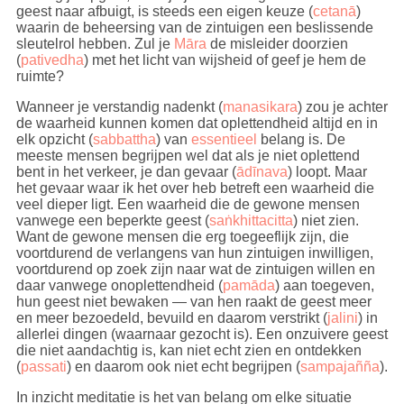
geest naar afbuigt, is steeds een eigen keuze (
cetanā
)
waarin de beheersing van de zintuigen een beslissende
sleutelrol hebben. Zul je
Māra
de misleider doorzien
(
pativedha
) met het licht van wijsheid of geef je hem de
ruimte?
Wanneer je verstandig nadenkt (
manasikara
) zou je achter
de waarheid kunnen komen dat oplettendheid altijd en in
elk opzicht (
sabbattha
) van
essentieel
belang is. De
meeste mensen begrijpen wel dat als je niet oplettend
bent in het verkeer, je dan gevaar (
ādīnava
) loopt. Maar
het gevaar waar ik het over heb betreft een waarheid die
veel dieper ligt. Een waarheid die de gewone mensen
vanwege een beperkte geest (
saṅkhittacitta
) niet zien.
Want de gewone mensen die erg toegeeflijk zijn, die
voortdurend de verlangens van hun zintuigen inwilligen,
voortdurend op zoek zijn naar wat de zintuigen willen en
daar vanwege onoplettendheid (
pamāda
) aan toegeven,
hun geest niet bewaken — van hen raakt de geest meer
en meer bezoedeld, bevuild en daarom verstrikt (
jalini
) in
allerlei dingen (waarnaar gezocht is). Een onzuivere geest
die niet aandachtig is, kan niet echt zien en ontdekken
(
passati
) en daarom ook niet echt begrijpen (
sampajañña
).
In inzicht meditatie is het van belang om elke situatie