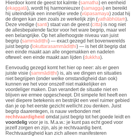
Hierdoor komt de geest tot kalmte (
samatha
) en eenheid
(
ekaggatā
), wordt hij harmonieuzer (
samagga
) en bereikt
hij uiteindelijk een innerlijke vrede (
vūpasamaya
) zodat hij
de dingen kan zien zoals ze werkelijk zijn (
yathābhūtaṁ
).
Deze vredige (
santi
) staat van de geest (
citta
) is nog niet
de allesbepalende factor voor het ware begrip, maar wel
een belangrijke. Op het allerhoogste niveau van juist
begrip (
sammādiṭṭhi
) — exact gezegd het bovenwerelds
juist begrip (
lokuttarasammādiṭṭhi
) — is het dit begrip dat
een einde maakt aan alle ongemakken en nadelen
oftewel: een einde maakt aan lijden (
dukkha
).
Eenvoudig gezegd komt het hier op neer: als er geen
juiste visie (
sammādiṭṭhi
) is, als we dingen en situaties
niet begrijpen (onder welke omstandigheid dan ook)
kunnen we het voor onszelf niet makkelijker en
voordeliger maken. Dan verandert de situatie niet en
blijven we ermee opgescheept. Dit simpele feit heeft een
veel diepere betekenis en bestrijkt een veel ruimer gebied
dan je op het eerste gezicht wellicht zou denken. Juist
begrip daarentegen, is nauw verbonden met
rechtvaardigheid
omdat juist begrip tot het goede leidt en
voordelig
voor je is. M.a.w.: je kunt pas echt goed voor
jezelf zorgen en zijn, als je rechtvaardig bent.
Rechtvaardigheid kan zich alleen manifesteren