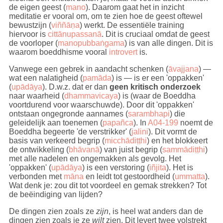
de eigen geest (
mano
). Daarom gaat het in inzicht
meditatie er vooral om, om te zien hoe de geest oftewel
bewustzijn (
viññāṇa
) werkt. De essentiële training
hiervoor is
cittānupassanā
. Dit is cruciaal omdat de geest
de voorloper (
manopubbaṅgama
) is van alle dingen. Dit is
waarom boeddhisme vooral
introvert
is.
Vanwege een gebrek in aandacht schenken (
āvajjana
) —
wat een nalatigheid (
pamāda
) is — is er een 'oppakken'
(
upādāya
). D.w.z. dat er dan
geen kritisch onderzoek
naar waarheid (
dhammavicaya
) is (waar de Boeddha
voortdurend voor waarschuwde). Door dit 'oppakken'
ontstaan ongegronde aannames (
sarambhapi
) die
geleidelijk aan toenemen (
papañca
). In
A04-199
noemt de
Boeddha begeerte 'de verstrikker' (
jalini
). Dit vormt de
basis van verkeerd begrip (
micchādiṭṭhi
) en het blokkeert
de ontwikkeling (
bhāvanā
) van juist begrip (
sammādiṭṭhi
)
met alle nadelen en ongemakken als gevolg. Het
'oppakken' (
upādāya
) is een verstoring (
iñjita
). Het is
verbonden met
māna
en leidt tot gestoordheid (
ummatta
).
Wat denk je: zou dit tot voordeel en gemak strekken? Tot
de beëindiging van lijden?
De dingen zien zoals ze
zijn
, is heel wat anders dan de
dingen zien zoals je ze
wilt
zien. Dit levert twee volstrekt