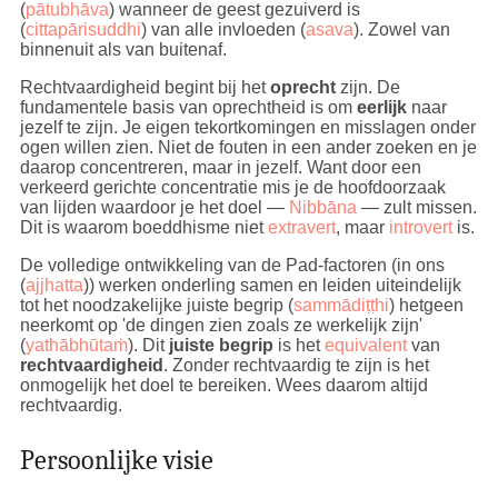
(
pātubhāva
) wanneer de geest gezuiverd is
(
cittapārisuddhi
) van alle invloeden (
asava
). Zowel van
binnenuit als van buitenaf.
Rechtvaardigheid begint bij het
oprecht
zijn. De
fundamentele basis van oprechtheid is om
eerlijk
naar
jezelf te zijn. Je eigen tekortkomingen en misslagen onder
ogen willen zien. Niet de fouten in een ander zoeken en je
daarop concentreren, maar in jezelf. Want door een
verkeerd gerichte concentratie mis je de hoofdoorzaak
van lijden waardoor je het doel —
Nibbāna
— zult missen.
Dit is waarom boeddhisme niet
extravert
, maar
introvert
is.
De volledige ontwikkeling van de Pad-factoren (in ons
(
ajjhatta
)) werken onderling samen en leiden uiteindelijk
tot het noodzakelijke juiste begrip (
sammādiṭṭhi
) hetgeen
neerkomt op 'de dingen zien zoals ze werkelijk zijn'
(
yathābhūtaṁ
). Dit
juiste begrip
is het
equivalent
van
rechtvaardigheid
. Zonder rechtvaardig te zijn is het
onmogelijk het doel te bereiken. Wees daarom altijd
rechtvaardig.
Persoonlijke visie