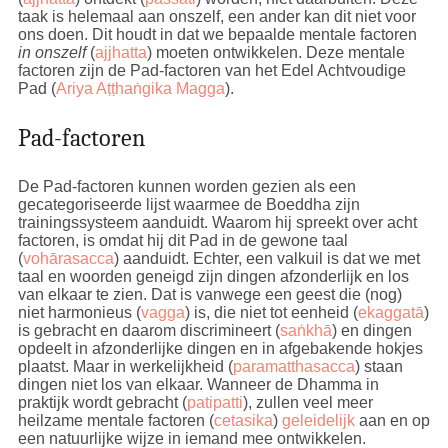
taak is helemaal aan onszelf, een ander kan dit niet voor
ons doen. Dit houdt in dat we bepaalde mentale factoren
in onszelf
(
ajjhatta
) moeten ontwikkelen. Deze mentale
factoren zijn de Pad-factoren van het Edel Achtvoudige
Pad (
Ariya Aṭṭhaṅgika Magga
).
Pad-factoren
De Pad-factoren kunnen worden gezien als een
gecategoriseerde lijst waarmee de Boeddha zijn
trainingssysteem aanduidt. Waarom hij spreekt over acht
factoren, is omdat hij dit Pad in de gewone taal
(
vohārasacca
) aanduidt. Echter, een valkuil is dat we met
taal en woorden geneigd zijn dingen afzonderlijk en los
van elkaar te zien. Dat is vanwege een geest die (nog)
niet harmonieus (
vagga
) is, die niet tot eenheid (
ekaggatā
)
is gebracht en daarom discrimineert (
saṅkhā
) en dingen
opdeelt in afzonderlijke dingen en in afgebakende hokjes
plaatst. Maar in werkelijkheid (
paramatthasacca
) staan
dingen niet los van elkaar. Wanneer de Dhamma in
praktijk wordt gebracht (
patipatti
), zullen veel meer
heilzame mentale factoren (
cetasika
)
geleidelijk
aan en op
een natuurlijke wijze in iemand mee ontwikkelen.