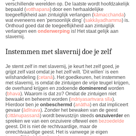
verschillende werelden op. De laatste wordt hoofdzakelijk
bepaald (
votthapana
) door een herhaaldelijke
toegeeflijkheid aan zintuiglijk verlangen (
kāmacchanda
)
wat eveneens een 'persoonlijk ding' (
sakkāyadhamma
) is.
Onthoud goed dat de toegeeflijkheid aan zintuiglijk
verlangen een
onderwerping
is! Het staat gelijk aan
slavernij.
Instemmen met slavernij doe je zelf
Je stemt zelf in met slavernij, je keurt het zelf goed, je
grijpt zelf vast omdat je het zelf wilt. 'Dit willen' is een
wilshandeling (
cetanā
). Het goedkeuren, het instemmen
met slavernij, is omdat de zintuigen de vrije teugel krijgen,
de overhand krijgen en zodoende
dominerend
worden
(
bhava
). Waarom is dat zo? Omdat de zintuigen niet
bewaakt en beheerst worden (
indriyasaṁvara sīla
).
Hierdoor ben je
onbeschermd
(
anātha
) en dat impliceert
gevaar (
ādīnava
). Zonder het bewaken van de geest
(
cittānupassanā
) wordt bewustzijn steeds
onzuiverder
en
spreken we van een onzuivere oftewel een
bezoedelde
geest. Dit is niet de rechtvaardige, maar de
onrechtvaardige geest. Het is vanwege je eigen