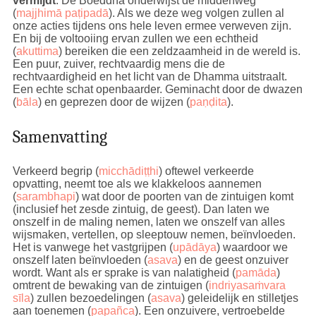
vermijdt
. De Boeddha onderwijst de middenweg
(
majjhimā paṭipadā
). Als we deze weg volgen zullen al
onze acties tijdens ons hele leven ermee verweven zijn.
En bij de voltooiing ervan zullen we een echtheid
(
akuttima
) bereiken die een zeldzaamheid in de wereld is.
Een puur, zuiver, rechtvaardig mens die de
rechtvaardigheid en het licht van de Dhamma uitstraalt.
Een echte schat openbaarder. Geminacht door de dwazen
(
bāla
) en geprezen door de wijzen (
paṇḍita
).
Samenvatting
Verkeerd begrip (
micchādiṭṭhi
) oftewel verkeerde
opvatting, neemt toe als we klakkeloos aannemen
(
sarambhapi
) wat door de poorten van de zintuigen komt
(inclusief het zesde zintuig, de geest). Dan laten we
onszelf in de maling nemen, laten we onszelf van alles
wijsmaken, vertellen, op sleeptouw nemen, beïnvloeden.
Het is vanwege het vastgrijpen (
upādāya
) waardoor we
onszelf laten beïnvloeden (
asava
) en de geest onzuiver
wordt. Want als er sprake is van nalatigheid (
pamāda
)
omtrent de bewaking van de zintuigen (
indriyasaṁvara
sīla
) zullen bezoedelingen (
asava
) geleidelijk en stilletjes
aan toenemen (
papañca
). Een onzuivere, vertroebelde