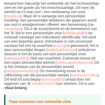
Iemand kan natuurlijk het verkeerde als het rechtvaardige
zien en het goede als het onrechtvaardige. Dit heet 'de
wereld op z'n kop zien', een verdraaiing van visie
(
vipallāsa
). Maar dit is vanwege een persoonlijke
invulling, een persoonlijke betekenis die gegeven wordt
aan wat is waargenomen oftewel: een benoeming (zie
nāmarūpa
). Dit is de tussenkomst en de bemoeienis van
het 'ik' dat er een persoonlijke visie (
sakkāyadiṭṭhi
) op
nahoudt vanwege een individuele identificatie, het werk
van een beperkte geest. Individueel is niet universeel
vandaar het niet op waarheid (
sacca
) is gebaseerd; het is
door persoonlijke dingen (
sakkāyadhamma
) omhuld en
daarom is het de basis van een persoonlijke visie
(
sakkāyadiṭṭhi
). Niet van waarheid. Zodoende bouwt dit
een eigen persoonlijke wereld (
sakkāyapariyāpanna
). Dit
is het ontstaan van de persoonlijke wereld
(
sakkāyasamudaya
). De overwinning ervan is de
uitblussing van die persoonlijke wereld (
sakkāyanirodha
).
Dit leidt tot juist begrip (
sammādiṭṭhi
) omdat door het
opgeven van 'ik'
intuïtief inzicht
kan stromen. Dit is van
vitaal belang
.
Twee extremen van verkeerde visie