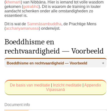
(
khemaṁ
) van Nibbāna. Hier is iemand tot volle wasdom
gekomen (
gotrabhū
). Dit is waarom de training in louter
aandacht schenken onder alle omstandigheden zo
essentieel is.
Dit is wat de
Sammāsambuddha
, de Prachtige Mens
(
acchariyamanussa
) onderwijst.
Boeddhisme en
rechtvaardigheid — Voorbeeld
Boeddhisme en rechtvaardigheid — Voorbeeld
Boeddhisme en rechtvaardigheid — Voorbeeld
Wanneer we een situatie niet door en door kennen,
De basis van meditatie
|
Inzicht meditatie
|
Appendix
kunnen we er onszelf niet van losmaken
Vipassanā
(
nekkhamma
) en zorgen we niet goed voor onszelf.
Het is
conditionering
dat ons gevangen houdt.
Document info
Voorbeeld 1