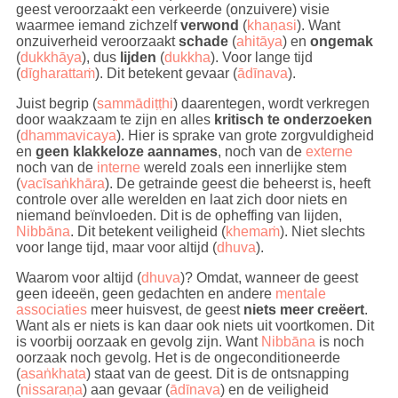
geest veroorzaakt een verkeerde (onzuivere) visie
waarmee iemand zichzelf
verwond
(
khaṇasi
). Want
onzuiverheid veroorzaakt
schade
(
ahitāya
) en
ongemak
(
dukkhāya
), dus
lijden
(
dukkha
). Voor lange tijd
(
dīgharattaṁ
). Dit betekent gevaar (
ādīnava
).
Juist begrip (
sammādiṭṭhi
) daarentegen, wordt verkregen
door waakzaam te zijn en alles
kritisch te onderzoeken
(
dhammavicaya
). Hier is sprake van grote zorgvuldigheid
en
geen klakkeloze aannames
, noch van de
externe
noch van de
interne
wereld zoals een innerlijke stem
(
vacīsaṅkhāra
). De getrainde geest die beheerst is, heeft
controle over alle werelden en laat zich door niets en
niemand beïnvloeden. Dit is de opheffing van lijden,
Nibbāna
. Dit betekent veiligheid (
khemaṁ
). Niet slechts
voor lange tijd, maar voor altijd (
dhuva
).
Waarom voor altijd (
dhuva
)? Omdat, wanneer de geest
geen ideeën, geen gedachten en andere
mentale
associaties
meer huisvest, de geest
niets meer creëert
.
Want als er niets is kan daar ook niets uit voortkomen. Dit
is voorbij oorzaak en gevolg zijn. Want
Nibbāna
is noch
oorzaak noch gevolg. Het is de ongeconditioneerde
(
asaṅkhata
) staat van de geest. Dit is de ontsnapping
(
nissaraṇa
) aan gevaar (
ādīnava
) en de veiligheid