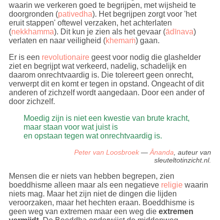
waarin we verkeren goed te begrijpen, met wijsheid te
doorgronden (
pativedha
). Het begrijpen zorgt voor 'het
eruit stappen' oftewel verzaken, het achterlaten
(
nekkhamma
). Dit kun je zien als het gevaar (
ādīnava
)
verlaten en naar veiligheid (
khemaṁ
) gaan.
Er is een
revolutionaire
geest voor nodig die glashelder
ziet en begrijpt wat verkeerd, nadelig, schadelijk en
daarom onrechtvaardig is. Die tolereert geen onrecht,
verwerpt dit en komt er tegen in opstand. Ongeacht of dit
anderen of zichzelf wordt aangedaan. Door een ander of
door zichzelf.
Moedig zijn is niet een kwestie van brute kracht,
maar staan voor wat juist is
en opstaan tegen wat onrechtvaardig is.
Peter van Loosbroek
—
Ānanda
, auteur van
sleuteltotinzicht.nl.
Mensen die er niets van hebben begrepen, zien
boeddhisme alleen maar als een negatieve
religie
waarin
niets mag. Maar het zijn niet de dingen die lijden
veroorzaken, maar het hechten eraan. Boeddhisme is
geen weg van extremen maar een weg die
extremen