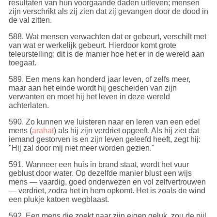
resultaten van hun voorgaande daden uitleven; mensen
zijn verschrikt als zij zien dat zij gevangen door de dood in
de val zitten.
588
. Wat mensen verwachten dat er gebeurt, verschilt met
van wat er werkelijk gebeurt. Hierdoor komt grote
teleurstelling; dit is de manier hoe het er in de wereld aan
toegaat.
589
. Een mens kan honderd jaar leven, of zelfs meer,
maar aan het einde wordt hij gescheiden van zijn
verwanten en moet hij het leven in deze wereld
achterlaten.
590
. Zo kunnen we luisteren naar en leren van een edel
mens (
arahat
) als hij zijn verdriet opgeeft. Als hij ziet dat
iemand gestorven is en zijn leven geleefd heeft, zegt hij:
"Hij zal door mij niet meer worden gezien."
591
. Wanneer een huis in brand staat, wordt het vuur
geblust door water. Op dezelfde manier blust een wijs
mens — vaardig, goed onderwezen en vol zelfvertrouwen
— verdriet, zodra het in hem opkomt. Het is zoals de wind
een plukje katoen wegblaast.
592
. Een mens die zoekt naar zijn eigen geluk, zou de pijl