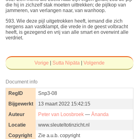
die hij in zichzelf stak moeten uittrekken; de pijlkop van
jammeren, van verlangen naar, van wanhoop.
593
. Wie deze pijl uitgetrokken heeft, iemand die zich
nergens aan vastklampt, die vrede in de geest volbracht
heeft, is gezegend en vrij van alle smart en overwint alle
verdriet.
Vorige
|
Sutta Nipāta
|
Volgende
Document info
RegID
Snp3-08
Bijgewerkt
13 maart 2022 15:42:15
Auteur
Peter van Loosbroek
—
Ānanda
Locatie
www.sleuteltotinzicht.nl
Copyright
Zie a.u.b. copyright