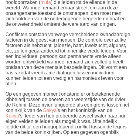
hoofdoorzaken (
mula
) die leiden tot de ellende in de
wereld. Wanneer iemand ernaar streeft om aan deze
onaangename toestand te ontsnappen, dan moet men
zich ontdoen van de onderliggende begeerte en haat en
de onwetendheid omtrent de ware aard van dingen.
Conflicten ontstaan vanwege verscheidene kwaadaardige
factoren in de geest van mensen. De controle over zulke
factoren als hebzucht, jaloezie, haat, kwelzucht, afgunst,
etc, zullen gegarandeerd tot innerlijke vrede leiden. Voor
een individueel persoon kan permanente vrede alleen
worden ontwikkeld wanneer iemand zich volledig heeft
ontdaan van deze mentale bezoedelingen. Dit vormt een
basis zodat vreedzame dialogen tussen individuen
kunnen leiden tot een vredig en harmonieus leven voor
allen.
Op een gegeven moment ontstond er onbetekenende
kibbelarij tussen de boeren aan weerszijde van de rivier
de Rohini. Deze rivier fungeerde als een grens tussen het
koninkrijk van de
Sakya
's en het koninkrijk van de
Koliya
's. Ieder van hen probeerde zoveel water naar hun
eigen velden te leiden als mogelijk was. Uiteindelijk
leidde dit tot een hoogoplopend conflict tussen de legers
van de beide koninkrijken. Op een gegeven ogenblik