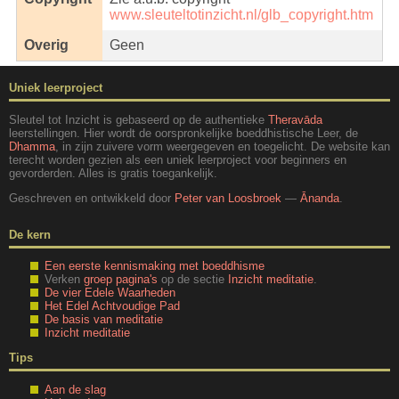
www.sleuteltotinzicht.nl/glb_copyright.htm
Overig
Geen
Uniek leerproject
Sleutel tot Inzicht is gebaseerd op de authentieke
Theravāda
leerstellingen. Hier wordt de oorspronkelijke boeddhistische Leer, de
Dhamma
, in zijn zuivere vorm weergegeven en toegelicht. De website kan
terecht worden gezien als een uniek leerproject voor beginners en
gevorderden. Alles is gratis toegankelijk.
Geschreven en ontwikkeld door
Peter van Loosbroek
—
Ānanda
.
De kern
Een eerste kennismaking met boeddhisme
Verken
groep pagina's
op de sectie
Inzicht meditatie
.
De vier Edele Waarheden
Het Edel Achtvoudige Pad
De basis van meditatie
Inzicht meditatie
Tips
Aan de slag