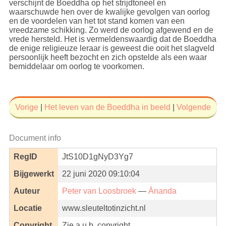
verschijnt de Boeddha op het strijdtoneel en
waarschuwde hen over de kwalijke gevolgen van oorlog
en de voordelen van het tot stand komen van een
vreedzame schikking. Zo werd de oorlog afgewend en de
vrede hersteld. Het is vermeldenswaardig dat de Boeddha
de enige religieuze leraar is geweest die ooit het slagveld
persoonlijk heeft bezocht en zich opstelde als een waar
bemiddelaar om oorlog te voorkomen.
Vorige
|
Het leven van de Boeddha in beeld
|
Volgende
Document info
RegID
JtS10D1gNyD3Yg7
Bijgewerkt
22 juni 2020 09:10:04
Auteur
Peter van Loosbroek
—
Ānanda
Locatie
www.sleuteltotinzicht.nl
Copyright
Zie a.u.b. copyright