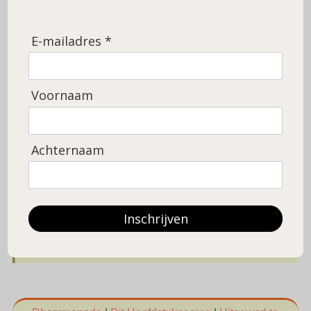
E-mailadres *
Voornaam
Met zintuiglijke geneugten verworpen, nadert hij als een thuisloze
het einde van de lange reis door
samsara
. Hem noem ik een
brahmaan.
Achternaam
In deze wereld is hij het leven van een thuisloze asceet
aangegaan. Hij is bevrijd van zintuiglijke geneugten en
van het continueren in het bestaan. Die persoon beschrijf
ik als een brahmaan.
Inschrijven
Deze detailpagina wordt z.s.m. uitgewerkt.