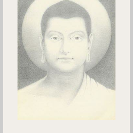
415. Hij, die zintuiglijke geneugten heeft opgegeven, die
het huislijke leven verlaten heeft en het thuisloze leven is
aangegaan, hij, die zowel zintuiglijke geneugten als het
continueren in het bestaan vernietigd heeft; hij is degene
die ik een
brahmaan
noem.
yo'dha kame pahatvana anagaro paribbaje
kamabhavaparikkhinam tamaham brumi brahmanam