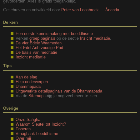
gevorderden. Alles is gratis toegankelijk.
Geschreven en ontwikkeld door
Peter van Loosbroek
—
Ānanda
.
De kern
Een eerste kennismaking met boeddhisme
Verken
groep pagina's
op de sectie
Inzicht meditatie
.
De vier Edele Waarheden
Het Edel Achtvoudige Pad
De basis van meditatie
Inzicht meditatie
Tips
Aan de slag
Help onderwerpen
Dhammapada
Uitgewerkte detailpagina's van de Dhammapada
Via de
Sitemap
krijg je nog veel meer te zien.
Overige
Onze Saṅgha
Waarom Sleutel tot Inzicht?
Doneren
Vraagbaak boeddhisme
Over mij