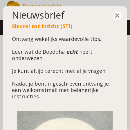
Nieuwsbrief
×
Sleutel tot Inzicht (STI)
MENU
Ontvang wekelijks waardevolle tips.
Een courtisane probeert
Leer wat de Boeddha
echt
heeft
de Eerwaarde Sundara
onderwezen.
Je kunt altijd terecht met al je vragen.
Samudda te verleiden
Nadat je bent ingeschreven ontvang je
een welkomstmail met belangrijke
instructies.
De context voor deze pagina volgt t.z.t.
Bevrijd van de verlokkingen