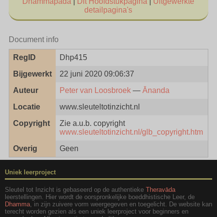
Dhammapada
|
Dit Hoofdstukpagina
|
Uitgewerkte
detailpagina's
Document info
RegID
Dhp415
Bijgewerkt
22 juni 2020 09:06:37
Auteur
Peter van Loosbroek
—
Ānanda
Locatie
www.sleuteltotinzicht.nl
Copyright
Zie a.u.b. copyright
www.sleuteltotinzicht.nl/glb_copyright.htm
Overig
Geen
Uniek leerproject
Sleutel tot Inzicht is gebaseerd op de authentieke
Theravāda
leerstellingen. Hier wordt de oorspronkelijke boeddhistische Leer, de
Dhamma
, in zijn zuivere vorm weergegeven en toegelicht. De website kan
terecht worden gezien als een uniek leerproject voor beginners en