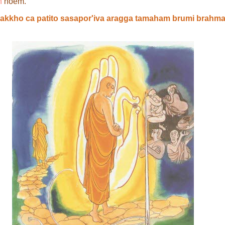
n
noem.
akkho ca patito sasapor'iva aragga tamaham brumi brah