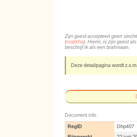
Zijn geest accepteert geen slecht
(
makkha
). Hierin, is zijn geest 
beschrijf ik als een brahmaan.
Deze detailpagina wordt z.s.m.
Document info
RegID
Dhp407
Bijgewerkt
22 juni 2