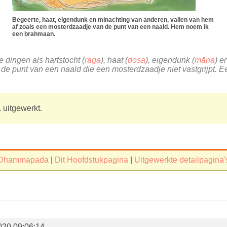
Begeerte, haat, eigendunk en minachting van anderen, vallen van hem
af zoals een mosterdzaadje van de punt van een naald. Hem noem ik
een brahmaan.
e dingen als hartstocht (
raga
), haat (
dosa
), eigendunk (
māna
) e
als de punt van een naald die een mosterdzaadje niet vastgrijpt. 
 uitgewerkt.
Dhammapada
|
Dit Hoofdstukpagina
|
Uitgewerkte detailpagina'
020 09:06:14