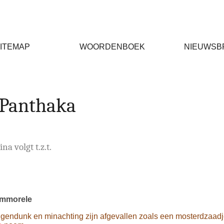
ITEMAP
WOORDENBOEK
NIEUWSB
 Panthaka
na volgt t.z.t.
immorele
igendunk en minachting zijn afgevallen zoals een mosterdzaadj