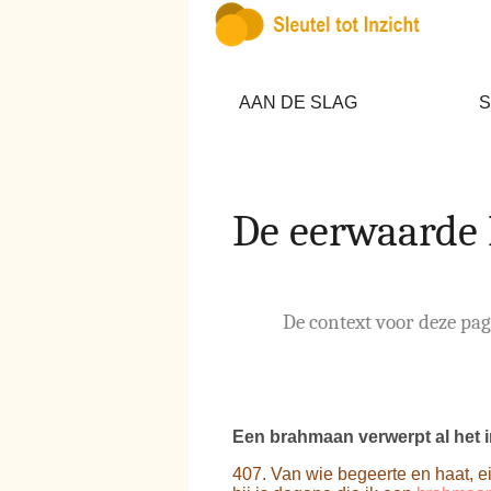
AAN DE SLAG
S
De eerwaarde
De context voor deze pagi
Een brahmaan verwerpt al het 
407. Van wie begeerte en haat, e