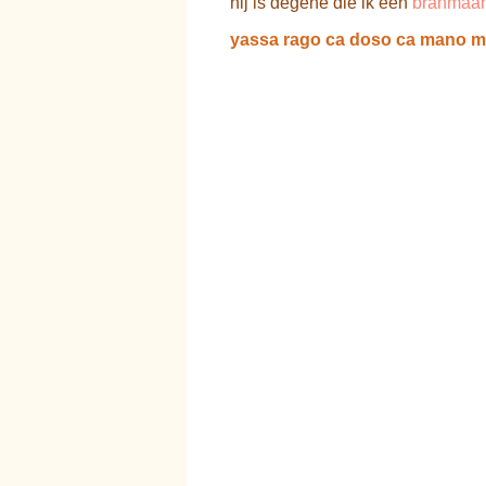
hij is degene die ik een
brahmaa
yassa rago ca doso ca mano m