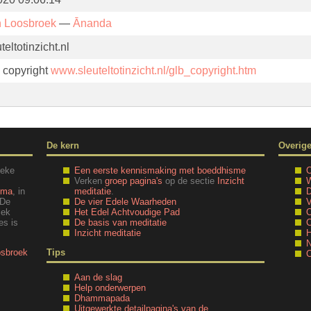
n Loosbroek
—
Ānanda
eltotinzicht.nl
. copyright
www.sleuteltotinzicht.nl/glb_copyright.htm
De kern
Overig
ieke
Een eerste kennismaking met boeddhisme
O
Verken
groep pagina's
op de sectie
Inzicht
W
mma
, in
meditatie
.
D
 De
De vier Edele Waarheden
V
iek
Het Edel Achtvoudige Pad
O
es is
De basis van meditatie
C
Inzicht meditatie
H
N
osbroek
Tips
C
Aan de slag
Help onderwerpen
Dhammapada
Uitgewerkte detailpagina's van de