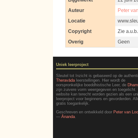
Auteur
Peter va
Locatie
www.sleut
Copyright
Zie a.u.b
Overig
Geen
Uniek leerproject
Sleutel tot Inzicht is gebaseerd op de authent
Theravāda
leerstellingen. Hier wordt de
oorspronkelijke boeddhistische Leer, de
Dha
zijn zuivere vorm weergegeven en toegelicht.
website kan terecht worden gezien als een un
leerproject voor beginners en gevorderden. All
gratis toegankelijk.
Geschreven en ontwikkeld door
Peter van Lo
—
Ānanda
.