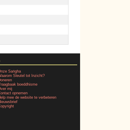
e
nze Saṅgha
aarom Sleutel tot Inzicht?
oneren
raagbaak boeddhisme
ver mij
ontact opnemen
elp mee de website te verbeteren
ieuwsbrief
opyright