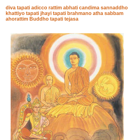
diva tapati adicco rattim abhati candima sannaddho
khattiyo tapati jhayi tapati brahmano atha sabbam
ahorattim Buddho tapati tejasa