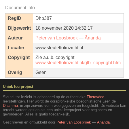
Document info
RegID
Dhp387
Bijgewerkt
18 november 2020 14:32:17
Auteur
Peter van Loosbroek
—
Ānanda
Locatie
www.sleuteltotinzicht.nl
Copyright
Zie a.u.b. copyright
www.sleuteltotinzicht.nl/glb_copyright.htm
Overig
Geen
Uniek leerproject
Sleutel tot Inzicht is gebaseerd op de authentieke
Theravāda
leerstellingen. Hier wordt de oorspronkelijke boeddhistische Leer, de
Dhamma
, in zijn zuivere vorm weergegeven en toegelicht. De website kan
terecht worden gezien als een uniek leerproject voor beginners en
gevorderden. Alles is gratis toegankelijk.
Geschreven en ontwikkeld door
Peter van Loosbroek
—
Ānanda
.