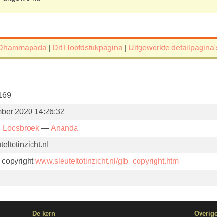
Dhammapada
|
Dit Hoofdstukpagina
|
Uitgewerkte detailpagina'
169
ber 2020 14:26:32
n Loosbroek
—
Ānanda
eltotinzicht.nl
. copyright
www.sleuteltotinzicht.nl/glb_copyright.htm
De kern
Overig