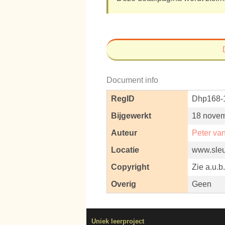
Document info
RegID
Dhp168-
Bijgewerkt
18 novem
Auteur
Peter va
Locatie
www.sleut
Copyright
Zie a.u.b
Overig
Geen
Uniek leerproject