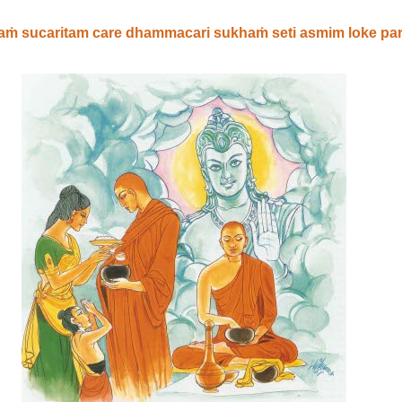
aṁ sucaritam care dhammacari sukhaṁ seti asmim loke pa