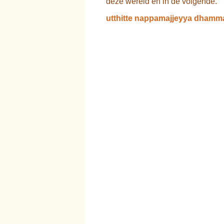
deze wereld en in de volgende.
utthitte nappamajjeyya dhamm