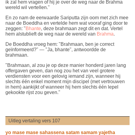
ik zal hem vragen of hij je over de weg naar de Brahma
wereld wil vertellen."
En zo nam de eerwaarde Sariputta zijn oom met zich mee
naar de Boeddha en vertelde hem wat vooraf ging door te
zeggen: "
Bhante
, deze brahmaan zegt dit en dat. Vertel
hem alstublieft de weg naar de wereld van
Brahma
.
De Boeddha vroeg hem: "Brahmaan, ben je correct
geïnformeerd?" — "Ja, bhante", antwoordde de
brahmaan.
"Brahmaan, al zou je op deze manier honderd jaren lang
offergaven geven, dan nog zou het van veel grotere
verdiensten voor een gelovig iemand zijn, wanneer hij
slechts één enkel moment mijn discipel (met vertrouwen
in hem) aankijkt of wanneer hij hem slechts één lepel
gekookte rijst zou geven."
Uitleg vertaling vers 107
yo mase mase sahassena satam samam yajetha