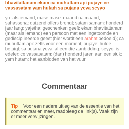
bhavitattanam ekam ca muhuttam api pujaye ce
vassasatam yam hutaṁ sa pujana yeva seyyo
yo: als iemand; mase mase: maand na maand;
sahassena: duizend offers brengt; satam samam: honderd
jaar lang; yajetha: geschenken geeft; ekam bhavitattanam:
(maar als iemand) een persoon met een ingetoomde en
gedisciplineerde geest (hier wordt een
arahat
bedoeld); ca
muhuttam api: zelfs voor een moment; pujaye: hulde
betuigt; sa pujana yeva: alleen die aanbidding; seyyo: is
edeler; ce vassasatam: (dan) honderd jaren aan een stuk;
yam hutaṁ: het aanbidden van het vuur
Commentaar
Tip
Voor een nadere uitleg van de essentie van het
commentaar en meer, raadpleeg de link(s). Vaak zijn
er meer verwijzingen.