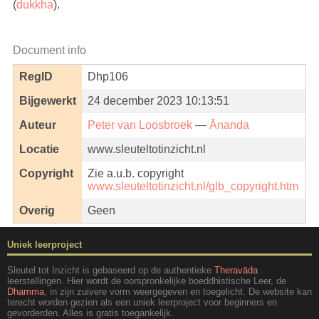
(
dukkha
).
Document info
RegID
Dhp106
Bijgewerkt
24 december 2023 10:13:51
Auteur
Peter van Loosbroek
—
Ānanda
Locatie
www.sleuteltotinzicht.nl
Copyright
Zie a.u.b. copyright
www.sleuteltotinzicht.nl/glb_copyright.htm
Overig
Geen
Uniek leerproject
Sleutel tot Inzicht is gebaseerd op de authentieke
Theravāda
leerstellingen. Hier wordt de oorspronkelijke boeddhistische Leer, de
Dhamma
, in zijn zuivere vorm weergegeven en toegelicht. De website kan
terecht worden gezien als een uniek leerproject voor beginners en
gevorderden. Alles is gratis toegankelijk.