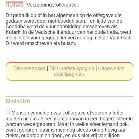
HUTAṀ
: 'Verzoening'; 'offergave'.
Dit gebruik duidt in het algemeen op de offergave die
gedaan wordt door niet-boeddhisten. Ten tijde van de
Boeddha werd de vuur aanbidding omschreven als
hutaṁ
. In de Vedische literatuur van het oude India, werd
melk in het vuur gegooid ter verzoening met de Vuur God.
Dit werd omschreven als hutaṁ.
Dhammapada
|
Dit Hoofdstukpagina
|
Uitgewerkte
detailpagina's
Eindnoten
[1]
Mensen verrichten vaak offergave of voeren allerlei
rituelen uit om als resultaat daarvan in een hogere sfeer te
worden wedergeboren. Maar in welke sfeer iemand ook
wordt geboren, daar is men nog steeds onderhevig aan
ziekte, ouderdom en dood, en dus niet vrij van lijden