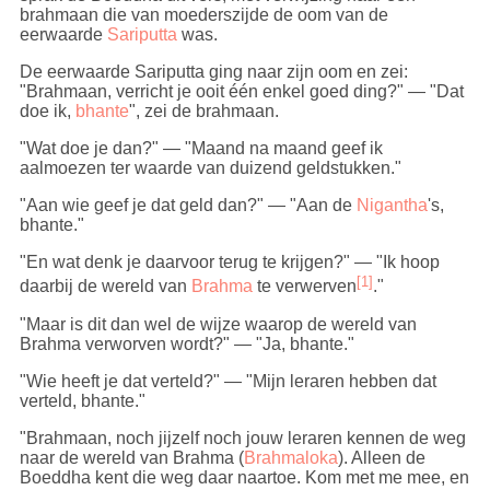
brahmaan die van moederszijde de oom van de
eerwaarde
Sariputta
was.
De eerwaarde Sariputta ging naar zijn oom en zei:
"Brahmaan, verricht je ooit één enkel goed ding?" — "Dat
doe ik,
bhante
", zei de brahmaan.
"Wat doe je dan?" — "Maand na maand geef ik
aalmoezen ter waarde van duizend geldstukken."
"Aan wie geef je dat geld dan?" — "Aan de
Nigantha
's,
bhante."
"En wat denk je daarvoor terug te krijgen?" — "Ik hoop
[1]
daarbij de wereld van
Brahma
te verwerven
."
"Maar is dit dan wel de wijze waarop de wereld van
Brahma verworven wordt?" — "Ja, bhante."
"Wie heeft je dat verteld?" — "Mijn leraren hebben dat
verteld, bhante."
"Brahmaan, noch jijzelf noch jouw leraren kennen de weg
naar de wereld van Brahma (
Brahmaloka
). Alleen de
Boeddha kent die weg daar naartoe. Kom met me mee, en