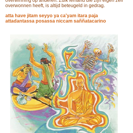
overwinning op anderen. Zulk iemand die zijn eigen zelf
overwonnen heeft, is altijd beteugeld in gedrag.
atta have jitam seyyo ya ca'yam itara paja
attadantassa posassa niccam saññatacarino