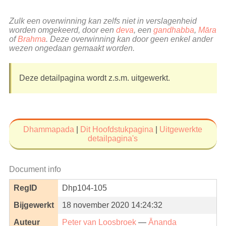
Zulk een overwinning kan zelfs niet in verslagenheid
worden omgekeerd, door een
deva
, een
gandhabba
,
Māra
of
Brahma
. Deze overwinning kan door geen enkel ander
wezen ongedaan gemaakt worden.
Deze detailpagina wordt z.s.m. uitgewerkt.
Dhammapada
|
Dit Hoofdstukpagina
|
Uitgewerkte
detailpagina's
Document info
RegID
Dhp104-105
Bijgewerkt
18 november 2020 14:24:32
Auteur
Peter van Loosbroek
—
Ānanda