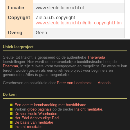
Locatie
www.sleuteltotinzicht.nl
Copyright
Zie a.u.b. copyright
www.sleuteltotinzicht.nl/glb_copyright.htm
Overig
Geen
Uniek leerproject
Sleutel tot Inzicht is gebaseerd op de authentieke
Theravāda
leerstellingen. Hier wordt de oorspronkelijke boeddhistische Leer, de
Dhamma
, in zijn zuivere vorm weergegeven en toegelicht. De website kan
terecht worden gezien als een uniek leerproject voor beginners en
gevorderden. Alles is gratis toegankelijk.
Geschreven en ontwikkeld door
Peter van Loosbroek
—
Ānanda
.
De kern
Een eerste kennismaking met boeddhisme
Verken
groep pagina's
op de sectie
Inzicht meditatie
.
De vier Edele Waarheden
Het Edel Achtvoudige Pad
De basis van meditatie
Inzicht meditatie