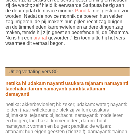
zij de wacht; zelf hield ik eerwaarde Sariputta bezig aan
de deur opdat de novice monnik
Paṇḍita
niet gestoord zou
worden. Nadat de novice monnik de boeren hun velden
zag irrigeren, de pijlmakers hun pijlen recht zag buigen,
en de timmerlieden karrenwielen en andere dingen zag
maken, temde hij zijn geest en beoefende hij de Dhamma.
Nu is hij een
arahat
geworden." En toen uitte hij het vers
waarmee dit verhaal begon.
Uitleg vertaling vers 80
nettika hi udakam nayanti usukara tejanam namayanti
tacchaka darum namayanti paṇḍita attanam
damayanti
nettika: akkerbevloeier; hi: zeker; udakam: water; nayanti:
leiden (naar willekeurige plek zij willen); usukara:
pijlmakers; tejanam: pijlschacht; namayanti: modelleren
en buigen; tacchaka: timmerlieden; darum: hout;
namayanti: vormen en buigen; paṇḍita: de wijzen;
attanam: hun eigen geesten (zichzelf); damayanti: trainen