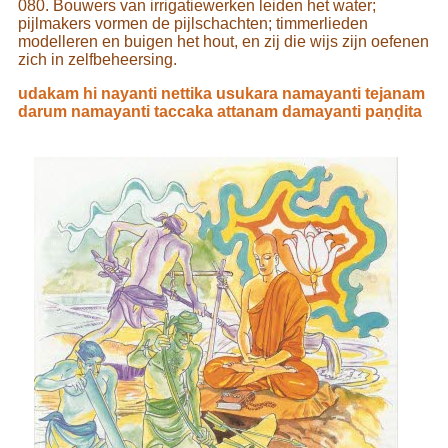
080. Bouwers van irrigatiewerken leiden het water;
pijlmakers vormen de pijlschachten; timmerlieden
modelleren en buigen het hout, en zij die wijs zijn oefenen
zich in zelfbeheersing.
udakam hi nayanti nettika usukara namayanti tejanam
darum namayanti taccaka attanam damayanti paṇḍita