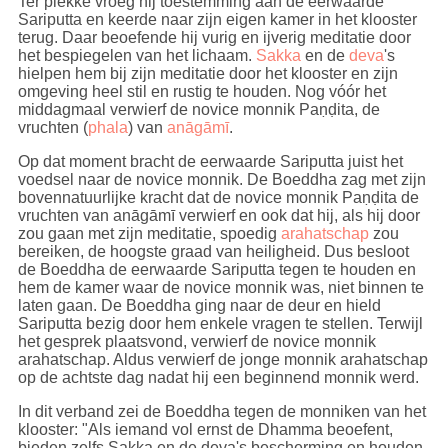
Ter plekke vroeg hij toestemming aan de eerwaarde
Sariputta en keerde naar zijn eigen kamer in het klooster
terug. Daar beoefende hij vurig en ijverig meditatie door
het bespiegelen van het lichaam.
Sakka
en de
deva
's
hielpen hem bij zijn meditatie door het klooster en zijn
omgeving heel stil en rustig te houden. Nog vóór het
middagmaal verwierf de novice monnik Paṇḍita, de
vruchten (
phala
) van
anāgāmī
.
Op dat moment bracht de eerwaarde Sariputta juist het
voedsel naar de novice monnik. De Boeddha zag met zijn
bovennatuurlijke kracht dat de novice monnik Paṇḍita de
vruchten van anāgāmī verwierf en ook dat hij, als hij door
zou gaan met zijn meditatie, spoedig
arahatschap
zou
bereiken, de hoogste graad van heiligheid. Dus besloot
de Boeddha de eerwaarde Sariputta tegen te houden en
hem de kamer waar de novice monnik was, niet binnen te
laten gaan. De Boeddha ging naar de deur en hield
Sariputta bezig door hem enkele vragen te stellen. Terwijl
het gesprek plaatsvond, verwierf de novice monnik
arahatschap. Aldus verwierf de jonge monnik arahatschap
op de achtste dag nadat hij een beginnend monnik werd.
In dit verband zei de Boeddha tegen de monniken van het
klooster: "Als iemand vol ernst de Dhamma beoefent,
bieden zelfs Sakka en de deva's bescherming en houden