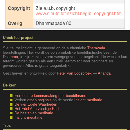
Copyright
Zie a.u.b. copyright
www.sleuteltotinzicht.nl/glb_copyright.htm
Overig
Dhammapada 80
Uniek leerproject
Sleutel tot Inzicht is gebaseerd op de authentieke
Theravāda
leerstellingen. Hier wordt de oorspronkelijke boeddhistische Leer, de
Dhamma
, in zijn zuivere vorm weergegeven en toegelicht. De website kan
terecht worden gezien als een uniek leerproject voor beginners en
gevorderden. Alles is gratis toegankelijk.
Geschreven en ontwikkeld door
Peter van Loosbroek
—
Ānanda
.
De kern
Een eerste kennismaking met boeddhisme
Verken
groep pagina's
op de sectie
Inzicht meditatie
.
De vier Edele Waarheden
Het Edel Achtvoudige Pad
De basis van meditatie
Inzicht meditatie
Tips