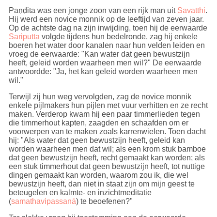
Paṇḍita was een jonge zoon van een rijk man uit
Savatthi
.
Hij werd een novice monnik op de leeftijd van zeven jaar.
Op de achtste dag na zijn inwijding, toen hij de eerwaarde
Sariputta
volgde tijdens hun bedelronde, zag hij enkele
boeren het water door kanalen naar hun velden leiden en
vroeg de eerwaarde: "Kan water dat geen bewustzijn
heeft, geleid worden waarheen men wil?" De eerwaarde
antwoordde: "Ja, het kan geleid worden waarheen men
wil."
Terwijl zij hun weg vervolgden, zag de novice monnik
enkele pijlmakers hun pijlen met vuur verhitten en ze recht
maken. Verderop kwam hij een paar timmerlieden tegen
die timmerhout kapten, zaagden en schaafden om er
voorwerpen van te maken zoals karrenwielen. Toen dacht
hij: "Als water dat geen bewustzijn heeft, geleid kan
worden waarheen men dat wil; als een krom stuk bamboe
dat geen bewustzijn heeft, recht gemaakt kan worden; als
een stuk timmerhout dat geen bewustzijn heeft, tot nuttige
dingen gemaakt kan worden, waarom zou ik, die wel
bewustzijn heeft, dan niet in staat zijn om mijn geest te
beteugelen en kalmte- en inzichtmeditatie
(
samathavipassanā
) te beoefenen?"