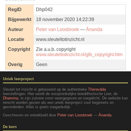
RegID
Dhp042
Bijgewerkt
18 november 2020 14:22:39
Auteur
Peter van Loosbroek
—
Ānanda
Locatie
www.sleuteltotinzicht.nl
Copyright
Zie a.u.b. copyright
www.sleuteltotinzicht.nl/glb_copyright.htm
Overig
Geen
Uniek leerproject
Sleutel tot Inzicht is gebaseerd op de authentieke
Theravāda
leerstellingen. Hier wordt de oorspronkelijke boeddhistische Leer, de
Dhamma
, in zijn zuivere vorm weergegeven en toegelicht. De website kan
terecht worden gezien als een uniek leerproject voor beginners en
gevorderden. Alles is gratis toegankelijk.
Geschreven en ontwikkeld door
Peter van Loosbroek
—
Ānanda
.
De kern