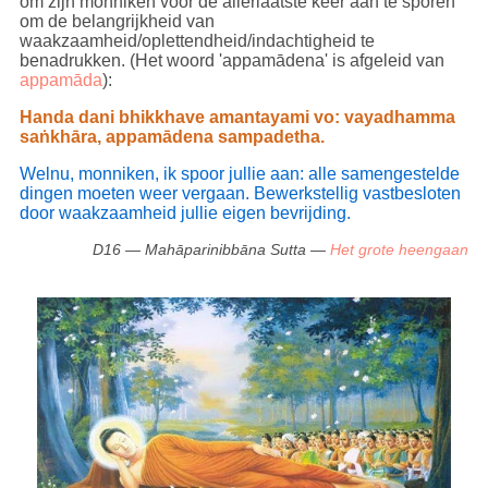
om zijn monniken voor de allerlaatste keer aan te sporen
om de belangrijkheid van
waakzaamheid/oplettendheid/indachtigheid te
benadrukken. (Het woord 'appamādena' is afgeleid van
appamāda
):
Handa dani bhikkhave amantayami vo: vayadhamma
saṅkhāra, appamādena sampadetha.
Welnu, monniken, ik spoor jullie aan: alle samengestelde
dingen moeten weer vergaan. Bewerkstellig vastbesloten
door waakzaamheid jullie eigen bevrijding.
D16 — Mahāparinibbāna Sutta —
Het grote heengaan