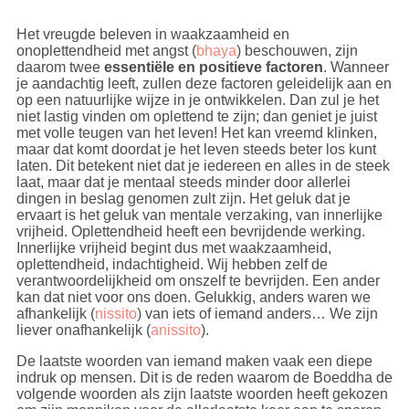
Het vreugde beleven in waakzaamheid en
onoplettendheid met angst (
bhaya
) beschouwen, zijn
daarom twee
essentiële en positieve factoren
. Wanneer
je aandachtig leeft, zullen deze factoren geleidelijk aan en
op een natuurlijke wijze in je ontwikkelen. Dan zul je het
niet lastig vinden om oplettend te zijn; dan geniet je juist
met volle teugen van het leven! Het kan vreemd klinken,
maar dat komt doordat je het leven steeds beter los kunt
laten. Dit betekent niet dat je iedereen en alles in de steek
laat, maar dat je mentaal steeds minder door allerlei
dingen in beslag genomen zult zijn. Het geluk dat je
ervaart is het geluk van mentale verzaking, van innerlijke
vrijheid. Oplettendheid heeft een bevrijdende werking.
Innerlijke vrijheid begint dus met waakzaamheid,
oplettendheid, indachtigheid. Wij hebben zelf de
verantwoordelijkheid om onszelf te bevrijden. Een ander
kan dat niet voor ons doen. Gelukkig, anders waren we
afhankelijk (
nissito
) van iets of iemand anders… We zijn
liever onafhankelijk (
anissito
).
De laatste woorden van iemand maken vaak een diepe
indruk op mensen. Dit is de reden waarom de Boeddha de
volgende woorden als zijn laatste woorden heeft gekozen