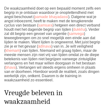
De waakzaamheid doet op een bepaald moment zelfs een
begrip in je ontstaan waardoor je onoplettendheid met
angst beschouwt (
pamade bhayadassi
). Datgene wat je
angst inboezemt, heeft te maken met de terugkerende
cyclus van bestaan (
samsara
) hetgeen een direct verband
houdt met het dagende begrip van lijden (
dukkha
). Verder
zal dit begrip een gevoel van urgentie (
samvega
)
teweegbrengen om zo snel mogelijk een einde aan dat
lijden te maken. Want lijden is ongewenst. Met juist begrip
zie je er het gevaar (
ādīnava
) van in. Je wilt veiligheid
(
khemaṁ
) van lijden. Niemand wil graag lijden, maar de
meeste mensen zijn niet vrij van lijden omdat ze de diepe
betekenis van lijden niet begrijpen vanwege zintuiglijke
verlangens en het maar willen doorgaan in het bestaan
(
bhava
). Verlangen wil steeds ergens omheen in plaats
van er doorheen. Hierdoor wordt de realiteit, zoals dingen
werkelijk zijn, ontkent. Daarom is de training in
waakzaamheid zo essentieel.
Vreugde beleven in
waakzaamheid