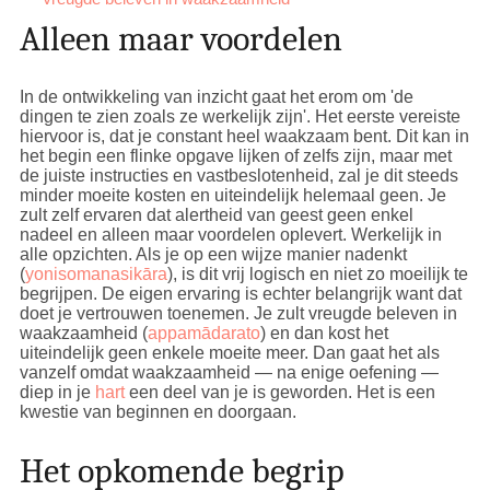
Alleen maar voordelen
In de ontwikkeling van inzicht gaat het erom om 'de
dingen te zien zoals ze werkelijk zijn'. Het eerste vereiste
hiervoor is, dat je constant heel waakzaam bent. Dit kan in
het begin een flinke opgave lijken of zelfs zijn, maar met
de juiste instructies en vastbeslotenheid, zal je dit steeds
minder moeite kosten en uiteindelijk helemaal geen. Je
zult zelf ervaren dat alertheid van geest geen enkel
nadeel en alleen maar voordelen oplevert. Werkelijk in
alle opzichten. Als je op een wijze manier nadenkt
(
yonisomanasikāra
), is dit vrij logisch en niet zo moeilijk te
begrijpen. De eigen ervaring is echter belangrijk want dat
doet je vertrouwen toenemen. Je zult vreugde beleven in
waakzaamheid (
appamādarato
) en dan kost het
uiteindelijk geen enkele moeite meer. Dan gaat het als
vanzelf omdat waakzaamheid — na enige oefening —
diep in je
hart
een deel van je is geworden. Het is een
kwestie van beginnen en doorgaan.
Het opkomende begrip