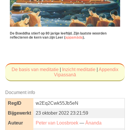
De Boeddha stierf op 80 jarige leeftijd. Zijn laatste woorden
reflecteren de kern van zijn Leer (
appamāda
).
De basis van meditatie
|
Inzicht meditatie
|
Appendix
Vipassanā
Document info
RegID
w2Eq2Cwk55Jb5eN
Bijgewerkt
23 oktober 2022 23:21:59
Auteur
Peter van Loosbroek
—
Ānanda