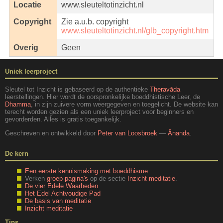
Locatie
www.sleuteltotinzicht.nl
Copyright
Zie a.u.b. copyright
www.sleuteltotinzicht.nl/glb_copyright.htm
Overig
Geen
Uniek leerproject
Sleutel tot Inzicht is gebaseerd op de authentieke
Theravāda
leerstellingen. Hier wordt de oorspronkelijke boeddhistische Leer, de
Dhamma
, in zijn zuivere vorm weergegeven en toegelicht. De website kan
terecht worden gezien als een uniek leerproject voor beginners en
gevorderden. Alles is gratis toegankelijk.
Geschreven en ontwikkeld door
Peter van Loosbroek
—
Ānanda
.
De kern
Een eerste kennismaking met boeddhisme
Verken
groep pagina's
op de sectie
Inzicht meditatie
.
De vier Edele Waarheden
Het Edel Achtvoudige Pad
De basis van meditatie
Inzicht meditatie
Tips