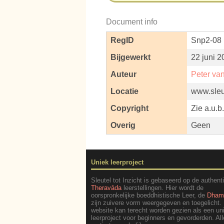
Document info
RegID
Snp2-08
Bijgewerkt
22 juni 2
Auteur
Peter va
Locatie
www.sleut
Copyright
Zie a.u.b
Overig
Geen
Uniek leerproject
Sleutel tot Inzicht is gebaseerd op de authent
Theravāda
leerstellingen. Hier wordt de
oorspronkelijke boeddhistische Leer, de
Dha
zijn zuivere vorm weergegeven en toegelicht.
website kan terecht worden gezien als een un
leerproject voor beginners en gevorderden. All