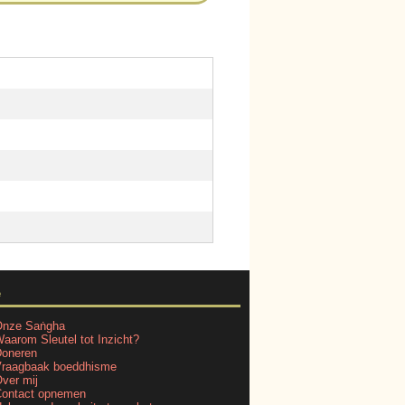
e
nze Saṅgha
aarom Sleutel tot Inzicht?
oneren
raagbaak boeddhisme
ver mij
ontact opnemen