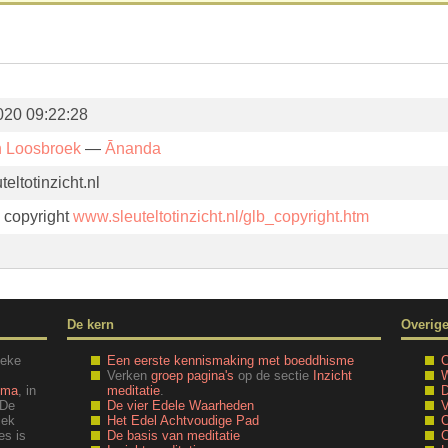
020 09:22:28
n Loosbroek
—
Ānanda
eltotinzicht.nl
. copyright
www.sleuteltotinzicht.nl/glb_copyright.htm
De kern
Overig
ieke
Een eerste kennismaking met boeddhisme
O
Verken
groep pagina's
op de sectie
Inzicht
W
mma
, in
meditatie
.
D
 De
De vier Edele Waarheden
V
iek
Het Edel Achtvoudige Pad
O
es is
De basis van meditatie
C