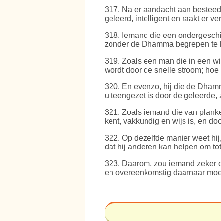
317
. Na er aandacht aan besteed
geleerd, intelligent en raakt er ve
318
. Iemand die een ondergeschik
zonder de Dhamma begrepen te heb
319
. Zoals een man die in een wi
wordt door de snelle stroom; hoe
320
. En evenzo, hij die de Dham
uiteengezet is door de geleerde, 
321
. Zoals iemand die van planke
kent, vakkundig en wijs is, en doo
322
. Op dezelfde manier weet hij
dat hij anderen kan helpen om tot 
323
. Daarom, zou iemand zeker 
en overeenkomstig daarnaar moete