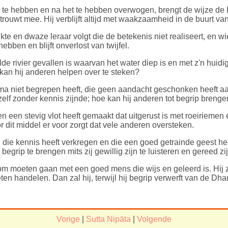
 te hebben en na het te hebben overwogen, brengt de wijze de D
rtrouwt mee. Hij verblijft altijd met waakzaamheid in de buurt van
te en dwaze leraar volgt die de betekenis niet realiseert, en wi
ben en blijft onverlost van twijfel.
lde rivier gevallen is waarvan het water diep is en met z'n hui
 kan hij anderen helpen over te steken?
ma niet begrepen heeft, die geen aandacht geschonken heeft aa
zelf zonder kennis zijnde; hoe kan hij anderen tot begrip breng
n een stevig vlot heeft gemaakt dat uitgerust is met roeirieme
r dit middel er voor zorgt dat vele anderen oversteken.
, die kennis heeft verkregen en die een goed getrainde geest hee
begrip te brengen mits zij gewillig zijn te luisteren en gereed zi
om moeten gaan met een goed mens die wijs en geleerd is. Hij
n handelen. Dan zal hij, terwijl hij begrip verwerft van de Dh
Vorige
|
Sutta Nipāta
|
Volgende