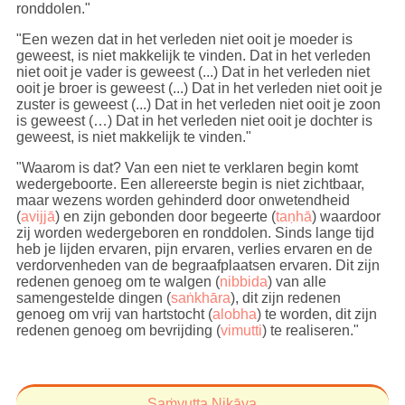
ronddolen."
"Een wezen dat in het verleden niet ooit je moeder is
geweest, is niet makkelijk te vinden. Dat in het verleden
niet ooit je vader is geweest (...) Dat in het verleden niet
ooit je broer is geweest (...) Dat in het verleden niet ooit je
zuster is geweest (...) Dat in het verleden niet ooit je zoon
is geweest (…) Dat in het verleden niet ooit je dochter is
geweest, is niet makkelijk te vinden."
"Waarom is dat? Van een niet te verklaren begin komt
wedergeboorte. Een allereerste begin is niet zichtbaar,
maar wezens worden gehinderd door onwetendheid
(
avijjā
) en zijn gebonden door begeerte (
taṇhā
) waardoor
zij worden wedergeboren en ronddolen. Sinds lange tijd
heb je lijden ervaren, pijn ervaren, verlies ervaren en de
verdorvenheden van de begraafplaatsen ervaren. Dit zijn
redenen genoeg om te walgen (
nibbida
) van alle
samengestelde dingen (
saṅkhāra
), dit zijn redenen
genoeg om vrij van hartstocht (
alobha
) te worden, dit zijn
redenen genoeg om bevrijding (
vimutti
) te realiseren."
Saṁyutta Nikāya