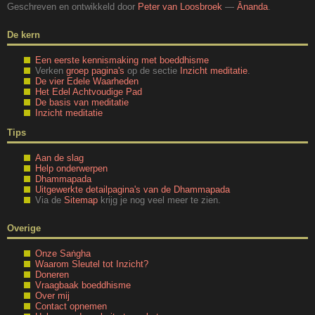
Geschreven en ontwikkeld door
Peter van Loosbroek
—
Ānanda
.
De kern
Een eerste kennismaking met boeddhisme
Verken
groep pagina's
op de sectie
Inzicht meditatie
.
De vier Edele Waarheden
Het Edel Achtvoudige Pad
De basis van meditatie
Inzicht meditatie
Tips
Aan de slag
Help onderwerpen
Dhammapada
Uitgewerkte detailpagina's van de Dhammapada
Via de
Sitemap
krijg je nog veel meer te zien.
Overige
Onze Saṅgha
Waarom Sleutel tot Inzicht?
Doneren
Vraagbaak boeddhisme
Over mij
Contact opnemen