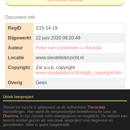
Document info
RegID
S15-14-19
Bijgewerkt
22 juni 2020 09:20:49
Auteur
Peter van Loosbroek
—
Ānanda
Locatie
www.sleuteltotinzicht.nl
Copyright
Zie a.u.b. copyright
www.sleuteltotinzicht.nl/glb_copyright.htm
Overig
Geen
Uniek leerproject
Sleutel tot Inzicht is gebaseerd op de authentieke
Theravāda
leerstellingen. Hier wordt de oorspronkelijke boeddhistische Leer, de
Dhamma
, in zijn zuivere vorm weergegeven en toegelicht. De website kan
terecht worden gezien als een uniek leerproject voor beginners en
gevorderden. Alles is gratis toegankelijk.