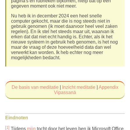
pagina's en rubrieken bijkomen, hielp dat op een
gesorteerd. De link geeft de naam van de pagina
gegeven moment ook niet meer.
weer, maar je gaat direct naar de rubriek.
Nu heb ik in december 2024 een heel snelle
Het begin van de lijst is vanwege de nummers
computer gekocht, maar die is nog steeds niet in
minder handig
, maar dit kan niet anders omdat op de
gebruik genomen (ik moet daarvoor heel veel zaken
desbetreffende pagina die nummering nu eenmaal
regelen). En ik stel het steeds maar uit, waarvan ik
soms gebruikt wordt. En de sortering is a.d.h.v.
erken dat dat niet echt handig is. Echter, als ik het
alfanumerieke data, hetgeen een ander resultaat
nieuwe systeem in gebruik heb genomen, is het nog
geeft dan een sortering over numerieke data.
maar de vraag of deze hoeveelheid data dan wel
verwerkt kan worden. Ik heb echter nog meer
De rubrieken die uit de pagina's zijn opgenomen,
mogelijkheden bedacht.
zijn de rubrieken met de volgende opmaak:
Rubrieken met heading 2
De basis van meditatie
|
Inzicht meditatie
|
Appendix
Rubrieken met heading 3
Vipassanā
Verder wordt ook de volgende opmaak in pagina's
gebruikt. Soms worden deze profielen dusdanig
geïmplementeerd zodat ze ook in de
Eindnoten
Inhoudsopgave
van een pagina kunnen worden
opgenomen. Afhankelijk van meer voorwaarden
[1]
Tijdens
mijn
tocht door het leven ben ik Microsoft Office