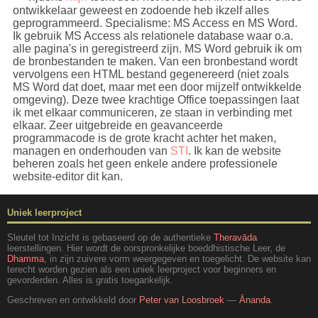
worden ze dan ook als rubrieken in de lijst
ontwikkelaar geweest en zodoende heb ikzelf alles
opgenomen.
geprogrammeerd. Specialisme: MS Access en MS Word.
Ik gebruik MS Access als relationele database waar o.a.
Voorbeeld
alle pagina's in geregistreerd zijn. MS Word gebruik ik om
de bronbestanden te maken. Van een bronbestand wordt
Voorbeeld
vervolgens een HTML bestand gegenereerd (niet zoals
MS Word dat doet, maar met een door mijzelf ontwikkelde
Voorbeeld
omgeving). Deze twee krachtige Office toepassingen laat
ik met elkaar communiceren, ze staan in verbinding met
elkaar. Zeer uitgebreide en geavanceerde
Voorbeeld
programmacode is de grote kracht achter het maken,
managen en onderhouden van
STI
. Ik kan de website
Beschouw deze lijst als een
extra hulpmiddel
. Voor
beheren zoals het geen enkele andere professionele
een goede opbouw van het geheel is het verstandig
website-editor dit kan.
om gewoon de sectie
Inzicht meditatie
van voor naar
achter door te nemen. Houdt er ook rekening mee
dat de getoonde rubrieken niet de volledige tekst van
Uniek leerproject
de sectie omvat. Want er zijn altijd pagina's zonder
rubrieken die dus niet in de lijst zijn opgenomen.
Sleutel tot Inzicht is gebaseerd op de authentieke
Theravāda
leerstellingen. Hier wordt de oorspronkelijke boeddhistische Leer, de
Deze lijst wordt nooit gemarkeerd als zijnde
Dhamma
, in zijn zuivere vorm weergegeven en toegelicht. De website kan
terecht worden gezien als een uniek leerproject voor beginners en
'Gewijzigd'. Wanneer rubrieken in de sectie zijn
gevorderden. Alles is gratis toegankelijk.
gewijzigd en/of toegevoegd, wordt deze pagina altijd
bijgewerkt.
Geschreven en ontwikkeld door
Peter van Loosbroek
—
Ānanda
.