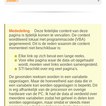
zetten?
Een pagina van
STI
bestaat uiteraard uit een titel.
Verder hoort een pagina goed opgebouwd te zijn.
Meewerken om de missie van de Boeddha voort
Afhankelijk van de hoeveelheid content van een
te zetten?
pagina, is die content samengesteld uit afzonderlijke
delen oftewel secties. Om de pagina goed te
Vind jij dit soort informatie ook zo belangrijk en
structureren en overzichtelijk te maken, zijn aan die
waardevol voor mensen? Dan begrijpen we elkaar
Mededeling
Deze feitelijke content van deze
delen namen toegewezen waardoor er
rubrieken
uitstekend! Want dit is nou precies waarom de
pagina is tijdelijk komen te vervallen. De content
ontstaan. Dit leidt uiteindelijk tot
fantastische
Boeddha 45 jaren lang zijn Dhamma met grote
wordt/werd lokaal met programmacode (VBA)
leermogelijkheden
! Dankzij geavanceerde
vastberadenheid en mededogen heeft onderwezen.
gegenereerd. Dit is de reden waarom de content
[1]
programmacode
kan intern namelijk een lijst
Als sleuteltotinzicht.nl — dat gebaseerd is op de
momenteel niet beschikbaar is:
worden gegenereerd van alle pagina's met alle
zuivere boeddhistische Leer — voortgezet zou
rubrieken. De rubriek 'Extra aanbevelingen' die soms
Elke link op zich bevat een lange reeks.
kunnen worden, zou dat geweldig zijn! Dan wordt
voorkomt, wordt hierbij uitgesloten.
Voor elke pagina waar de data uit opgehaald
daarmee de missie van de Boeddha voortgezet en
wordt, moeten veel links worden samengesteld.
zullen vele mensen hier blijvend gebruik van kunnen
Ook wordt de
hoofdpagina
van deze sectie
STI beschikt over erg veel pagina's.
maken. Nu en tot ver in de toekomst.
uitgesloten en de pagina's in het deel
Handige
lijsten
.
De gevonden reeksen worden in een variabele
Op de pagina
Zal Sleutel tot Inzicht blijven
opgeslagen. Maar de hoeveelheid aan data die in
voortbestaan?
is uitgelegd wat ook jij kunt doen om
Zo'n lijst kan erg handig zijn als je naar specifieke
een variabele kan worden opgeslagen is beperkt. Dit
mee te helpen de missie van de Boeddha voort te
informatie zoekt. Je kunt de lijst ook gebruiken om er
is erg afhankelijk van de processor en overige
zetten.
gewoon eens lekker op je gemak doorheen te
hardware van de PC. Ik had de data al verdeeld over
neuzen. Zeer
leerzaam
en zeer
inspirerend
!
meerdere variabelen zodat het geheel in delen kon
worden opgeslagen, maar omdat er steeds meer
De rubrieken zijn op alfabetische volgorde