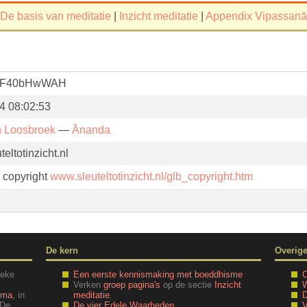
De basis van meditatie
|
Inzicht meditatie
|
Appendix Vipassanā
F40bHwWAH
24 08:02:53
n Loosbroek
—
Ānanda
eltotinzicht.nl
. copyright
www.sleuteltotinzicht.nl/glb_copyright.htm
De kern
Overig
ieke
Een eerste kennismaking met boeddhisme
O
Verken
groep pagina's
op de sectie
Inzicht
W
mma
, in
meditatie
.
D
 De
De vier Edele Waarheden
V