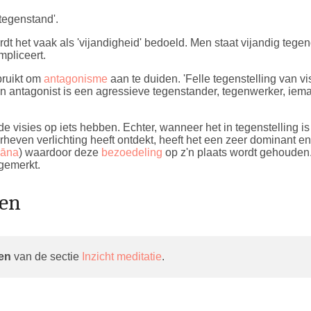
 'tegenstand'.
dt het vaak als 'vijandigheid' bedoeld. Men staat vijandig tegen
impliceert.
bruikt om
antagonisme
aan te duiden. 'Felle tegenstelling van visi
 Een antagonist is een agressieve tegenstander, tegenwerker, ie
e visies op iets hebben. Echter, wanneer het in tegenstelling is
rheven verlichting heeft ontdekt, heeft het een zeer dominant en v
āna
) waardoor deze
bezoedeling
op z'n plaats wordt gehoude
ngemerkt.
gen
en
van de sectie
Inzicht meditatie
.