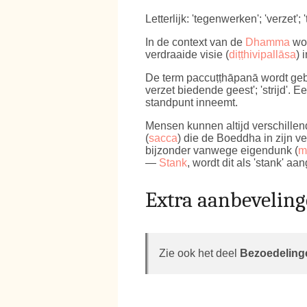
Letterlijk: 'tegenwerken'; 'verzet';
In de context van de
Dhamma
wor
verdraaide visie (
diṭṭhivipallāsa
) 
De term paccuṭṭhāpanā wordt ge
verzet biedende geest'; 'strijd'.
standpunt inneemt.
Mensen kunnen altijd verschillend
(
sacca
) die de Boeddha in zijn ve
bijzonder vanwege eigendunk (
m
—
Stank
, wordt dit als 'stank' aa
Extra aanbevelin
Zie ook het deel
Bezoedeling