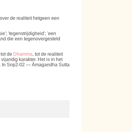
over de realiteit hetgeen een
e'; 'tegenstrijdigheid'; 'een
mand die een tegenovergesteld
 tot de
Dhamma
, tot de realiteit
ijandig karakter. Het is in het
n. In Snp2-02 — Āmagandha Sutta