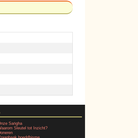
e
nze Saṅgha
aarom Sleutel tot Inzicht?
oneren
raagbaak boeddhisme