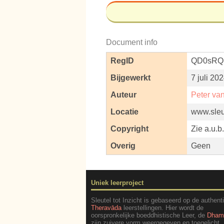
Document info
RegID
QD0sRQ
Bijgewerkt
7 juli 20
Auteur
Peter va
Locatie
www.sleut
Copyright
Zie a.u.b
Overig
Geen
Uniek leerproject
Sleutel tot Inzicht is gebaseerd op de authent
Theravāda
leerstellingen. Hier wordt de
oorspronkelijke boeddhistische Leer, de
Dha
zijn zuivere vorm weergegeven en toegelicht.