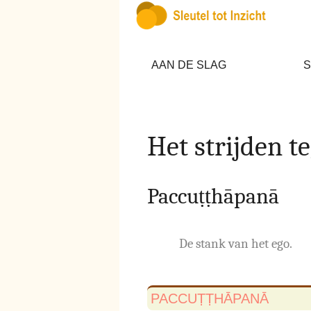
AAN DE SLAG
S
Het strijden te
Paccuṭṭhāpanā
De stank van het ego.
PACCUṬṬHĀPANĀ