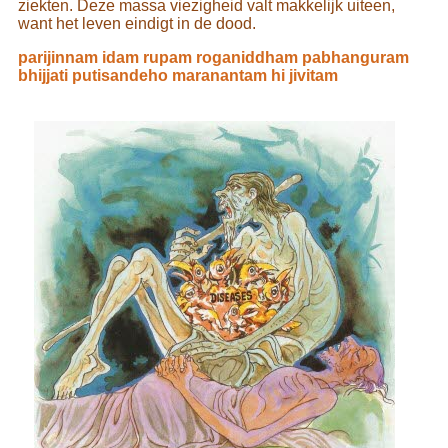
ziekten. Deze massa viezigheid valt makkelijk uiteen,
want het leven eindigt in de dood.
parijinnam idam rupam roganiddham pabhanguram
bhijjati putisandeho maranantam hi jivitam