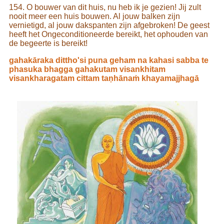
154. O bouwer van dit huis, nu heb ik je gezien! Jij zult
nooit meer een huis bouwen. Al jouw balken zijn
vernietigd, al jouw dakspanten zijn afgebroken! De geest
heeft het Ongeconditioneerde bereikt, het ophouden van
de begeerte is bereikt!
gahakāraka dittho'si puna geham na kahasi sabba te
phasuka bhagga gahakutam visankhitam
visankharagatam cittam taṇhānaṁ khayamajjhagā