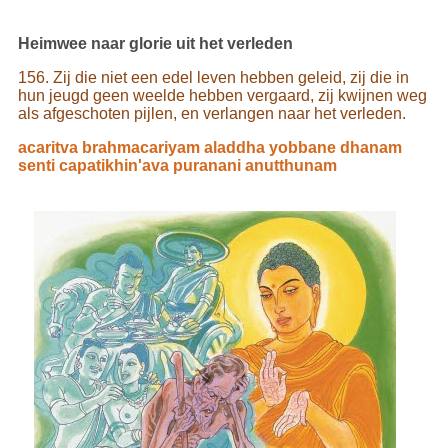
Heimwee naar glorie uit het verleden
156. Zij die niet een edel leven hebben geleid, zij die in
hun jeugd geen weelde hebben vergaard, zij kwijnen weg
als afgeschoten pijlen, en verlangen naar het verleden.
acaritva brahmacariyam aladdha yobbane dhanam
senti capatikhin'ava puranani anutthunam