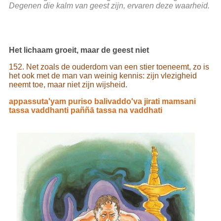
Degenen die kalm van geest zijn, ervaren deze waarheid.
Het lichaam groeit, maar de geest niet
152. Net zoals de ouderdom van een stier toeneemt, zo is
het ook met de man van weinig kennis: zijn vlezigheid
neemt toe, maar niet zijn wijsheid.
appassuta'yam puriso balivaddo'va jirati mamsani
tassa vaddhanti paññā tassa na vaddhati