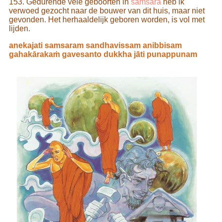
153. Gedurende vele geboorten in
samsara
heb ik
verwoed gezocht naar de bouwer van dit huis, maar niet
gevonden. Het herhaaldelijk geboren worden, is vol met
lijden.
anekajati samsaram sandhavissam anibbisam
gahakārakaṁ gavesanto dukkha jāti punappunam