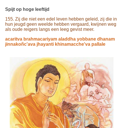
Spijt op hoge leeftijd
155. Zij die niet een edel leven hebben geleid, zij die in
hun jeugd geen weelde hebben vergaard, kwijnen weg
als oude reigers langs een leeg gevist meer.
acaritva brahmacariyam aladdha yobbane dhanam
jinnakoñc'ava jhayanti khinamacche'va pallale