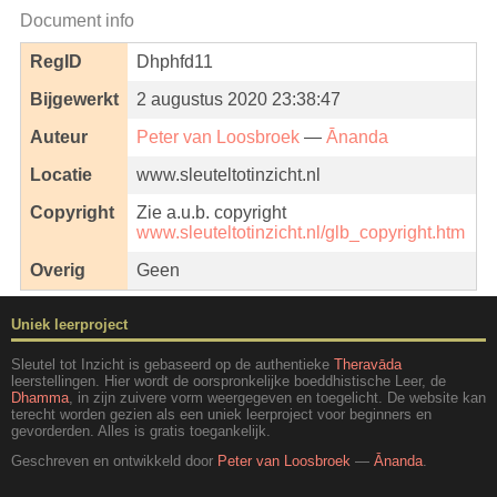
Document info
RegID
Dhphfd11
Bijgewerkt
2 augustus 2020 23:38:47
Auteur
Peter van Loosbroek
—
Ānanda
Locatie
www.sleuteltotinzicht.nl
Copyright
Zie a.u.b. copyright
www.sleuteltotinzicht.nl/glb_copyright.htm
Overig
Geen
Uniek leerproject
Sleutel tot Inzicht is gebaseerd op de authentieke
Theravāda
leerstellingen. Hier wordt de oorspronkelijke boeddhistische Leer, de
Dhamma
, in zijn zuivere vorm weergegeven en toegelicht. De website kan
terecht worden gezien als een uniek leerproject voor beginners en
gevorderden. Alles is gratis toegankelijk.
Geschreven en ontwikkeld door
Peter van Loosbroek
—
Ānanda
.