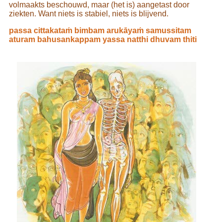
volmaakts beschouwd, maar (het is) aangetast door
ziekten. Want niets is stabiel, niets is blijvend.
passa cittakataṁ bimbam arukāyaṁ samussitam
aturam bahusankappam yassa natthi dhuvam thiti