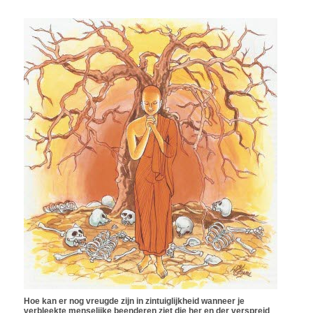
Hoe kan er nog vreugde zijn in zintuiglijkheid wanneer je
verbleekte menselijke beenderen ziet die her en der verspreid