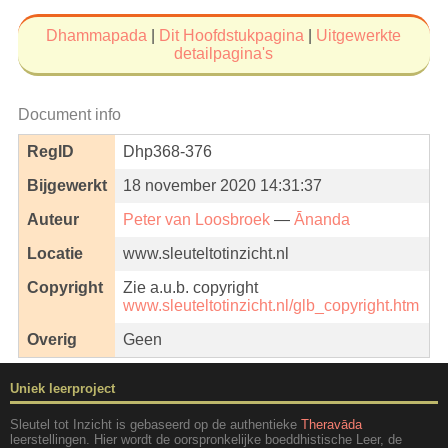
Dhammapada
|
Dit Hoofdstukpagina
|
Uitgewerkte
detailpagina's
Document info
RegID
Dhp368-376
Bijgewerkt
18 november 2020 14:31:37
Auteur
Peter van Loosbroek
—
Ānanda
Locatie
www.sleuteltotinzicht.nl
Copyright
Zie a.u.b. copyright
www.sleuteltotinzicht.nl/glb_copyright.htm
Overig
Geen
Uniek leerproject
Sleutel tot Inzicht is gebaseerd op de authentieke
Theravāda
leerstellingen. Hier wordt de oorspronkelijke boeddhistische Leer, de