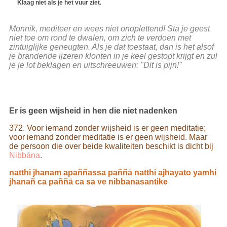
Klaag niet als je het vuur ziet.
Monnik, mediteer en wees niet onoplettend! Sta je geest
niet toe om rond te dwalen, om zich te verdoen met
zintuiglijke geneugten. Als je dat toestaat, dan is het alsof
je brandende ijzeren klonten in je keel gestopt krijgt en zul
je je lot beklagen en uitschreeuwen: "Dit is pijn!"
Er is geen wijsheid in hen die niet nadenken
372. Voor iemand zonder wijsheid is er geen meditatie;
voor iemand zonder meditatie is er geen wijsheid. Maar
de persoon die over beide kwaliteiten beschikt is dicht bij
Nibbāna
.
natthi jhanam apaññassa paññā natthi ajhayato yamhi
jhanañ ca paññā ca sa ve nibbanasantike