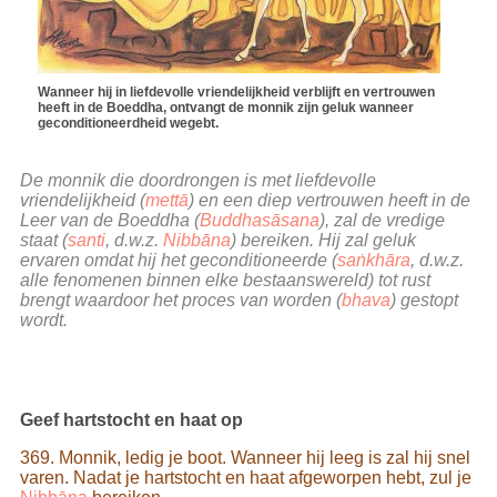
Wanneer hij in liefdevolle vriendelijkheid verblijft en vertrouwen
heeft in de Boeddha, ontvangt de monnik zijn geluk wanneer
geconditioneerdheid wegebt.
De monnik die doordrongen is met liefdevolle
vriendelijkheid (
mettā
) en een diep vertrouwen heeft in de
Leer van de Boeddha (
Buddhasāsana
), zal de vredige
staat (
santi
, d.w.z.
Nibbāna
) bereiken. Hij zal geluk
ervaren omdat hij het geconditioneerde (
saṅkhāra
, d.w.z.
alle fenomenen binnen elke bestaanswereld) tot rust
brengt waardoor het proces van worden (
bhava
) gestopt
wordt.
Geef hartstocht en haat op
369. Monnik, ledig je boot. Wanneer hij leeg is zal hij snel
varen. Nadat je hartstocht en haat afgeworpen hebt, zul je