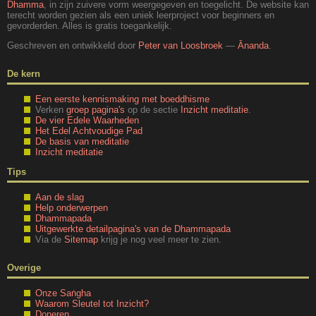
Dhamma
, in zijn zuivere vorm weergegeven en toegelicht. De website kan
terecht worden gezien als een uniek leerproject voor beginners en
gevorderden. Alles is gratis toegankelijk.
Geschreven en ontwikkeld door
Peter van Loosbroek
—
Ānanda
.
De kern
Een eerste kennismaking met boeddhisme
Verken
groep pagina's
op de sectie
Inzicht meditatie
.
De vier Edele Waarheden
Het Edel Achtvoudige Pad
De basis van meditatie
Inzicht meditatie
Tips
Aan de slag
Help onderwerpen
Dhammapada
Uitgewerkte detailpagina's van de Dhammapada
Via de
Sitemap
krijg je nog veel meer te zien.
Overige
Onze Saṅgha
Waarom Sleutel tot Inzicht?
Doneren