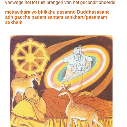
vanwege het tot rust brengen van het geconditioneerde.
mettavihara yo bhikkhu pasanno Buddhasasane
adhigacche padam santam sankharu'pasamam
sukhaṁ