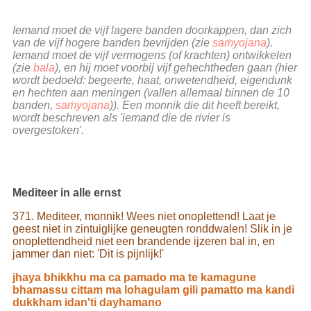
Iemand moet de vijf lagere banden doorkappen, dan zich
van de vijf hogere banden bevrijden (zie
saṁyojana
).
Iemand moet de vijf vermogens (of krachten) ontwikkelen
(zie
bala
), en hij moet voorbij vijf gehechtheden gaan (hier
wordt bedoeld: begeerte, haat, onwetendheid, eigendunk
en hechten aan meningen (vallen allemaal binnen de 10
banden,
saṁyojana
)). Een monnik die dit heeft bereikt,
wordt beschreven als 'iemand die de rivier is
overgestoken'.
Mediteer in alle ernst
371. Mediteer, monnik! Wees niet onoplettend! Laat je
geest niet in zintuiglijke geneugten ronddwalen! Slik in je
onoplettendheid niet een brandende ijzeren bal in, en
jammer dan niet: 'Dit is pijnlijk!'
jhaya bhikkhu ma ca pamado ma te kamagune
bhamassu cittam ma lohagulam gili pamatto ma kandi
dukkham idan'ti dayhamano