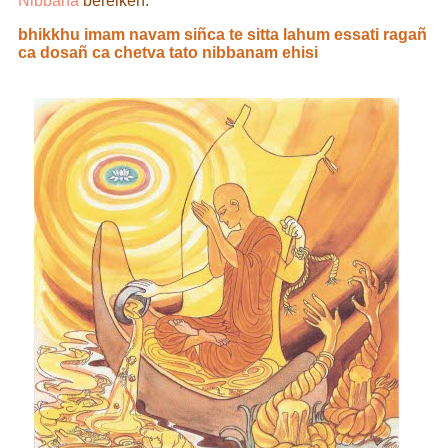
Nibbāna
bereiken.
bhikkhu imam navam siñca te sitta lahum essati ragañ
ca dosañ ca chetva tato nibbanam ehisi