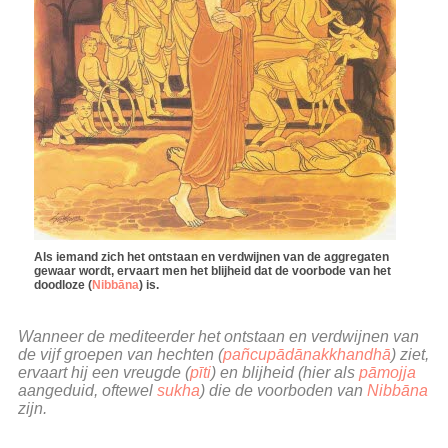
Als iemand zich het ontstaan en verdwijnen van de aggregaten
gewaar wordt, ervaart men het blijheid dat de voorbode van het
doodloze (
Nibbāna
) is.
Wanneer de mediteerder het ontstaan en verdwijnen van
de vijf groepen van hechten (
pañcupādānakkhandhā
) ziet,
ervaart hij een vreugde (
pīti
) en blijheid (hier als
pāmojja
aangeduid, oftewel
sukha
) die de voorboden van
Nibbāna
zijn.