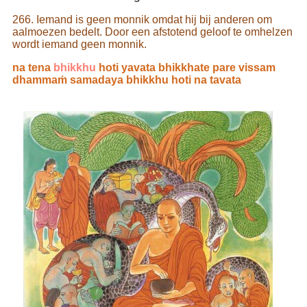
266. Iemand is geen monnik omdat hij bij anderen om
aalmoezen bedelt. Door een afstotend geloof te omhelzen
wordt iemand geen monnik.
na tena
bhikkhu
hoti yavata bhikkhate pare vissam
dhammaṁ samadaya bhikkhu hoti na tavata