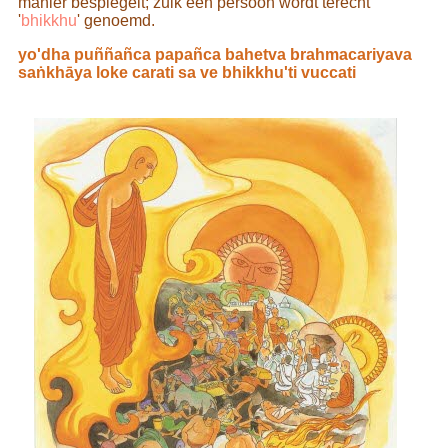
manier bespiegelt; zulk een persoon wordt terecht
'
bhikkhu
' genoemd.
yo'dha puññañca papañca bahetva brahmacariyava
saṅkhāya loke carati sa ve bhikkhu'ti vuccati