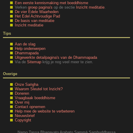
Een eerste kennismaking met boeddhisme
Verken
groep pagina's
op de sectie
Inzicht meditatie
.
De vier Edele Waarheden
Het Edel Achtvoudige Pad
De basis van meditatie
Inzicht meditatie
Tips
Aan de slag
Help onderwerpen
Dhammapada
Uitgewerkte detailpagina's van de Dhammapada
Via de
Sitemap
krijg je nog veel meer te zien.
Overige
Onze Saṅgha
Waarom Sleutel tot Inzicht?
Doneren
Vraagbaak boeddhisme
Over mij
Contact opnemen
Help mee de website te verbeteren
Nieuwsbrief
Copyright
Namo Tassa Bhagavato Arahato Sammā Sambuddhassa