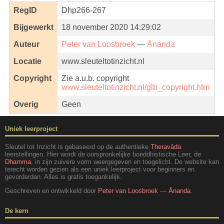
RegID
Dhp266-267
Bijgewerkt
18 november 2020 14:29:02
Auteur
Peter van Loosbroek
—
Ānanda
Locatie
www.sleuteltotinzicht.nl
Copyright
Zie a.u.b. copyright
www.sleuteltotinzicht.nl/glb_copyright.htm
Overig
Geen
Uniek leerproject
Sleutel tot Inzicht is gebaseerd op de authentieke
Theravāda
leerstellingen. Hier wordt de oorspronkelijke boeddhistische Leer, de
Dhamma
, in zijn zuivere vorm weergegeven en toegelicht. De website kan
terecht worden gezien als een uniek leerproject voor beginners en
gevorderden. Alles is gratis toegankelijk.
Geschreven en ontwikkeld door
Peter van Loosbroek
—
Ānanda
.
De kern