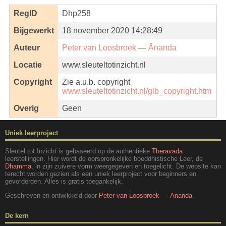
RegID
Dhp258
Bijgewerkt
18 november 2020 14:28:49
Auteur
Peter van Loosbroek
—
Ānanda
Locatie
www.sleuteltotinzicht.nl
Copyright
Zie a.u.b. copyright
www.sleuteltotinzicht.nl/glb_copyright.htm
Overig
Geen
Uniek leerproject
Sleutel tot Inzicht is gebaseerd op de authentieke
Theravāda
leerstellingen. Hier wordt de oorspronkelijke boeddhistische Leer, de
Dhamma
, in zijn zuivere vorm weergegeven en toegelicht. De website kan
terecht worden gezien als een uniek leerproject voor beginners en
gevorderden. Alles is gratis toegankelijk.
Geschreven en ontwikkeld door
Peter van Loosbroek
—
Ānanda
.
De kern