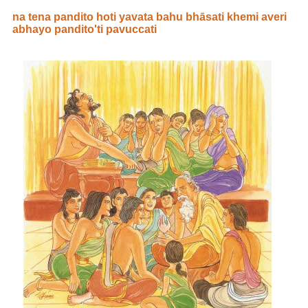
na tena pandito hoti yavata bahu bhāsati khemi averi
abhayo pandito'ti pavuccati