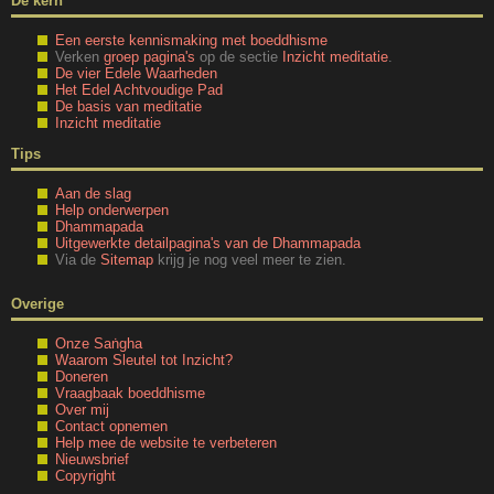
De kern
Een eerste kennismaking met boeddhisme
Verken
groep pagina's
op de sectie
Inzicht meditatie
.
De vier Edele Waarheden
Het Edel Achtvoudige Pad
De basis van meditatie
Inzicht meditatie
Tips
Aan de slag
Help onderwerpen
Dhammapada
Uitgewerkte detailpagina's van de Dhammapada
Via de
Sitemap
krijg je nog veel meer te zien.
Overige
Onze Saṅgha
Waarom Sleutel tot Inzicht?
Doneren
Vraagbaak boeddhisme
Over mij
Contact opnemen
Help mee de website te verbeteren
Nieuwsbrief
Copyright