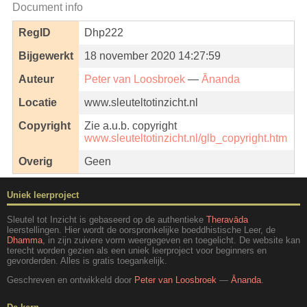
Document info
RegID
Dhp222
Bijgewerkt
18 november 2020 14:27:59
Auteur
Peter van Loosbroek
—
Ānanda
Locatie
www.sleuteltotinzicht.nl
Copyright
Zie a.u.b. copyright
www.sleuteltotinzicht.nl/glb_copyright.htm
Overig
Geen
Uniek leerproject
Sleutel tot Inzicht is gebaseerd op de authentieke
Theravāda
leerstellingen. Hier wordt de oorspronkelijke boeddhistische Leer, de
Dhamma
, in zijn zuivere vorm weergegeven en toegelicht. De website kan
terecht worden gezien als een uniek leerproject voor beginners en
gevorderden. Alles is gratis toegankelijk.
Geschreven en ontwikkeld door
Peter van Loosbroek
—
Ānanda
.