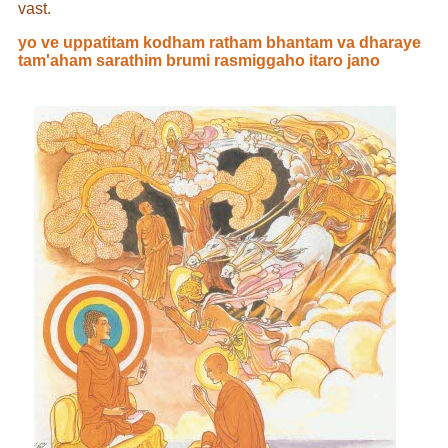
vast.
yo ve uppatitam kodham ratham bhantam va dharaye
tam'aham sarathim brumi rasmiggaho itaro jano