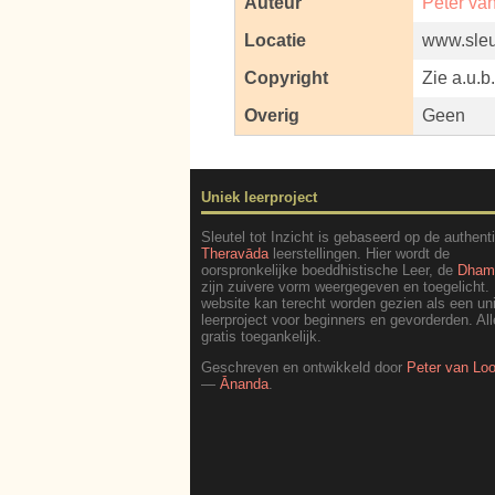
Auteur
Peter va
Locatie
www.sleut
Copyright
Zie a.u.b
Overig
Geen
Uniek leerproject
Sleutel tot Inzicht is gebaseerd op de authent
Theravāda
leerstellingen. Hier wordt de
oorspronkelijke boeddhistische Leer, de
Dha
zijn zuivere vorm weergegeven en toegelicht.
website kan terecht worden gezien als een un
leerproject voor beginners en gevorderden. All
gratis toegankelijk.
Geschreven en ontwikkeld door
Peter van Lo
—
Ānanda
.