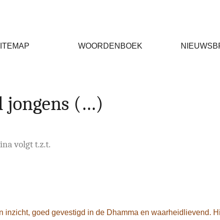
ITEMAP
WOORDENBOEK
NIEUWSB
d jongens (…)
na volgt t.z.t.
 inzicht, goed gevestigd in de Dhamma en waarheidlievend. Hij 