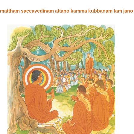
attham saccavedinam attano kamma kubbanam tam jano 