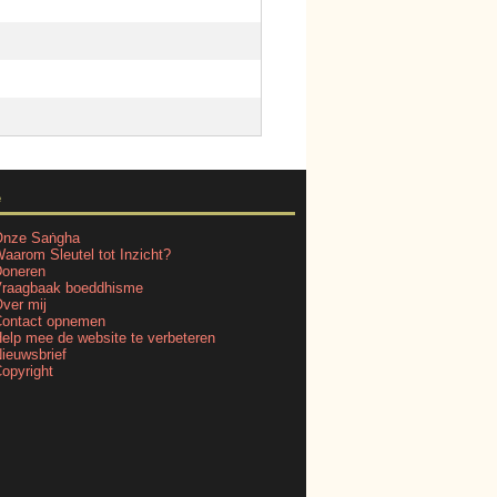
e
nze Saṅgha
aarom Sleutel tot Inzicht?
oneren
raagbaak boeddhisme
ver mij
ontact opnemen
elp mee de website te verbeteren
ieuwsbrief
opyright