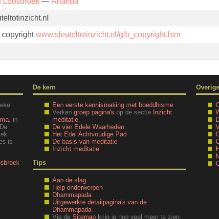
n Loosbroek
—
Ānanda
eltotinzicht.nl
. copyright
www.sleuteltotinzicht.nl/glb_copyright.htm
De kern
Overig
ieke
Een eerste kennismaking met boeddhisme
O
Verken
groep pagina's
op de sectie
Inzicht
W
mma
, in
meditatie
.
D
 De
De vier Edele Waarheden
V
iek
Het Edel Achtvoudige Pad
O
es is
De basis van meditatie
C
Inzicht meditatie
H
N
osbroek
Tips
C
Aan de slag
Help onderwerpen
Dhammapada
Uitgewerkte detailpagina's van de
Dhammapada
Via de
Sitemap
krijg je nog veel meer te zien.