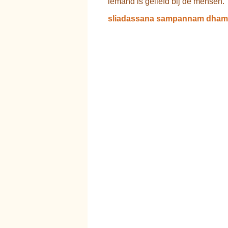
iemand is geliefd bij de mensen.
sliadassana sampannam dhamm