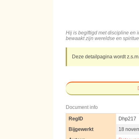
Hij is begiftigd met discipline en 
bewaakt zijn wereldse en spiritu
Deze detailpagina wordt z.s.m.
Document info
RegID
Dhp217
Bijgewerkt
18 novem