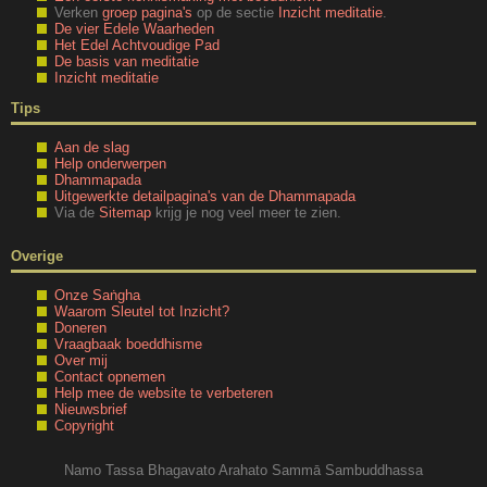
Verken
groep pagina's
op de sectie
Inzicht meditatie
.
De vier Edele Waarheden
Het Edel Achtvoudige Pad
De basis van meditatie
Inzicht meditatie
Tips
Aan de slag
Help onderwerpen
Dhammapada
Uitgewerkte detailpagina's van de Dhammapada
Via de
Sitemap
krijg je nog veel meer te zien.
Overige
Onze Saṅgha
Waarom Sleutel tot Inzicht?
Doneren
Vraagbaak boeddhisme
Over mij
Contact opnemen
Help mee de website te verbeteren
Nieuwsbrief
Copyright
Namo Tassa Bhagavato Arahato Sammā Sambuddhassa