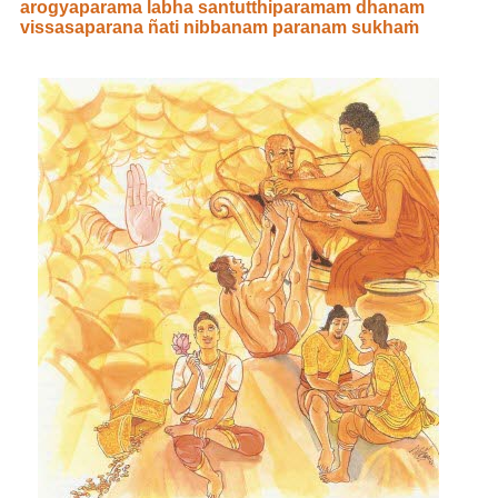
arogyaparama labha santutthiparamam dhanam
vissasaparana ñati nibbanam paranam sukhaṁ