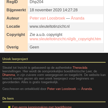
RegID
Dhp204
Bijgewerkt
18 november 2020 14:27:28
Auteur
Peter van Loosbroek
—
Ānanda
Locatie
www.sleuteltotinzicht.nl
Copyright
Zie a.u.b. copyright
www.sleuteltotinzicht.nl/glb_copyright.htm
Overig
Geen
Uniek leerproject
Sleutel tot Inzicht is gebaseerd op de authentieke
Theravāda
leerstellingen. Hier wordt de oorspronkelijke boeddhistische Leer, de
Dhamma
, in zijn zuivere vorm weergegeven en toegelicht. De website kan
terecht worden gezien als een uniek leerproject voor beginners en
gevorderden. Alles is gratis toegankelijk.
Geschreven en ontwikkeld door
Peter van Loosbroek
—
Ānanda
.
De kern
Een eerste kennismaking met boeddhisme