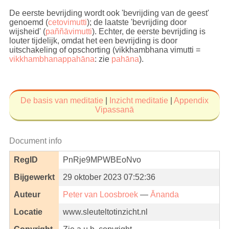
De eerste bevrijding wordt ook 'bevrijding van de geest'
genoemd (
cetovimutti
); de laatste 'bevrijding door
wijsheid' (
paññāvimutti
). Echter, de eerste bevrijding is
louter tijdelijk, omdat het een bevrijding is door
uitschakeling of opschorting (vikkhambhana vimutti =
vikkhambhanappahāna
: zie
pahāna
).
De basis van meditatie
|
Inzicht meditatie
|
Appendix
Vipassanā
Document info
RegID
PnRje9MPWBEoNvo
Bijgewerkt
29 oktober 2023 07:52:36
Auteur
Peter van Loosbroek
—
Ānanda
Locatie
www.sleuteltotinzicht.nl