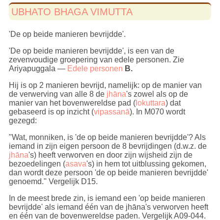
UBHATO BHAGA VIMUTTA
'De op beide manieren bevrijdde'.
'De op beide manieren bevrijdde', is een van de
zevenvoudige groepering van edele personen. Zie
Ariyapuggala —
Edele personen
B.
Hij is op 2 manieren bevrijd, namelijk: op de manier van
de verwerving van alle 8 de
jhāna
's zowel als op de
manier van het bovenwereldse pad (
lokuttara
) dat
gebaseerd is op inzicht (
vipassanā
). In M070 wordt
gezegd:
"Wat, monniken, is 'de op beide manieren bevrijdde'? Als
iemand in zijn eigen persoon de 8 bevrijdingen (d.w.z. de
jhāna
's) heeft verworven en door zijn wijsheid zijn de
bezoedelingen (
asava
's) in hem tot uitblussing gekomen,
dan wordt deze persoon 'de op beide manieren bevrijdde'
genoemd." Vergelijk D15.
In de meest brede zin, is iemand een 'op beide manieren
bevrijdde' als iemand één van de jhāna's verworven heeft
en één van de bovenwereldse paden. Vergelijk A09-044.