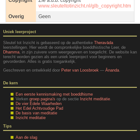
Copyright
Zie a.u.b. copyright
www.sleuteltotinzicht.nl/glb_copyright.htm
Overig
Geen
Uniek leerproject
Sleutel tot Inzicht is gebaseerd op de authentieke
Theravāda
leerstellingen. Hier wordt de oorspronkelijke boeddhistische Leer, de
Dhamma
, in zijn zuivere vorm weergegeven en toegelicht. De website kan
terecht worden gezien als een uniek leerproject voor beginners en
gevorderden. Alles is gratis toegankelijk.
Geschreven en ontwikkeld door
Peter van Loosbroek
—
Ānanda
.
De kern
Een eerste kennismaking met boeddhisme
Verken
groep pagina's
op de sectie
Inzicht meditatie
.
De vier Edele Waarheden
Het Edel Achtvoudige Pad
De basis van meditatie
Inzicht meditatie
Tips
Aan de slag