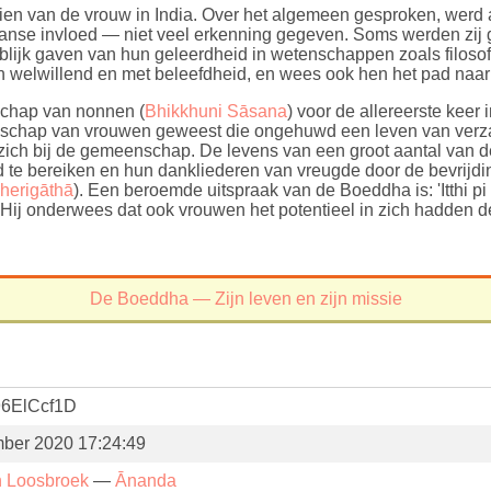
n van de vrouw in India. Over het algemeen gesproken, werd a
e invloed — niet veel erkenning gegeven. Soms werden zij g
lijk gaven van hun geleerdheid in wetenschappen zoals filosofi
elwillend en met beleefdheid, en wees ook hen het pad naar v
chap van nonnen (
Bhikkhuni Sāsana
) voor de allereerste keer
nschap van vrouwen geweest die ongehuwd een leven van verz
zich bij de gemeenschap. De levens van een groot aantal van 
d te bereiken en hun dankliederen van vreugde door de bevrijdi
herigāthā
). Een beroemde uitspraak van de Boeddha is: 'Itthi p
Hij onderwees dat ook vrouwen het potentieel in zich hadden de 
De Boeddha — Zijn leven en zijn missie
6ElCcf1D
ber 2020 17:24:49
n Loosbroek
—
Ānanda