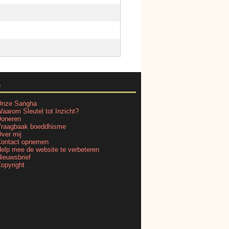
e
nze Saṅgha
aarom Sleutel tot Inzicht?
oneren
raagbaak boeddhisme
ver mij
ontact opnemen
elp mee de website te verbeteren
ieuwsbrief
opyright