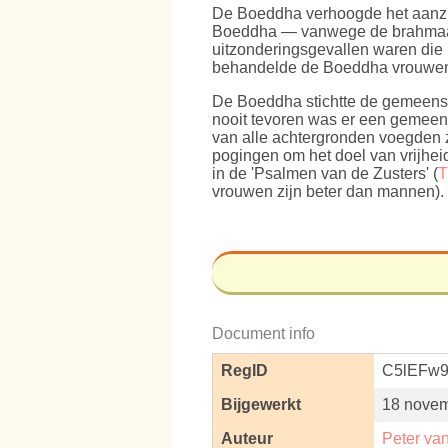
De Boeddha verhoogde het aanzie
Boeddha — vanwege de brahmaans
uitzonderingsgevallen waren die b
behandelde de Boeddha vrouwen w
De Boeddha stichtte de gemeens
nooit tevoren was er een gemee
van alle achtergronden voegden 
pogingen om het doel van vrijhei
in de 'Psalmen van de Zusters' (
T
vrouwen zijn beter dan mannen). 
Document info
RegID
C5lEFw9
Bijgewerkt
18 novem
Auteur
Peter va