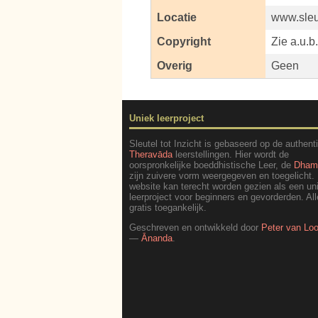
Locatie
www.sleut
Copyright
Zie a.u.b
Overig
Geen
Uniek leerproject
Sleutel tot Inzicht is gebaseerd op de authent
Theravāda
leerstellingen. Hier wordt de
oorspronkelijke boeddhistische Leer, de
Dha
zijn zuivere vorm weergegeven en toegelicht.
website kan terecht worden gezien als een un
leerproject voor beginners en gevorderden. All
gratis toegankelijk.
Geschreven en ontwikkeld door
Peter van Lo
—
Ānanda
.