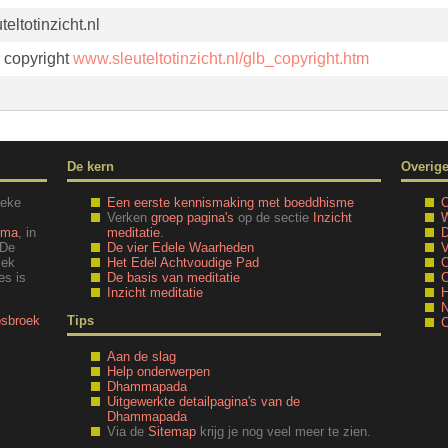
eltotinzicht.nl
. copyright
www.sleuteltotinzicht.nl/glb_copyright.htm
De kern
Overig
ieke
Een eerste kennismaking met boeddhisme
O
Verken
groep pagina's
op de sectie
Inzicht
W
mma
, in
meditatie
.
D
 De
De vier Edele Waarheden
V
iek
Het Edel Achtvoudige Pad
O
es is
De basis van meditatie
C
Inzicht meditatie
H
N
osbroek
Tips
C
Aan de slag
Help onderwerpen
Dhammapada
Uitgewerkte detailpagina's van de
Dhammapada
Via de
Sitemap
krijg je nog veel meer te zien.