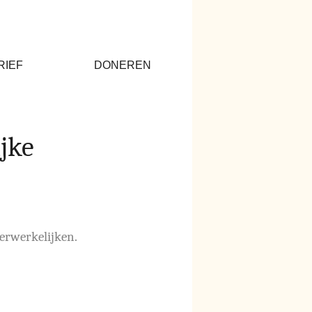
RIEF
DONEREN
jke
verwerkelijken.