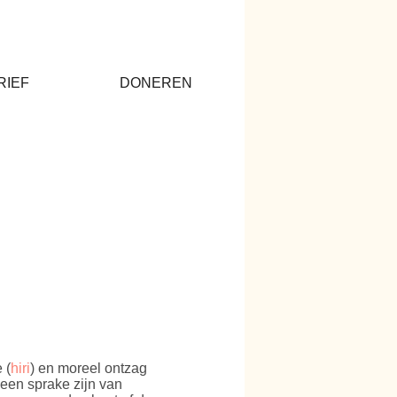
RIEF
DONEREN
 (
hiri
) en moreel ontzag
geen sprake zijn van