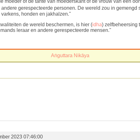
 de moeder of de tante van moederskant of de vrouw van een o
n andere gerespecteerde personen. De wereld zou in gemengd 
, varkens, honden en jakhalzen."
aliteiten de wereld beschermen, is hier (
idha
) zelfbeheersing
iemands leraar en andere gerespecteerde mensen."
Aṅguttara Nikāya
mber 2023 07:46:00