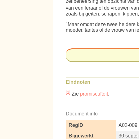
zelfbeheersing ten opzichte van
van een leraar of de vrouwen va
zoals bij geiten, schapen, kippen
"Maar omdat deze twee heldere kw
moeder, tantes of de vrouw van 
Eindnoten
[1]
Zie
promiscuïteit
.
Document info
RegID
A02-009
Bijgewerkt
30 septe