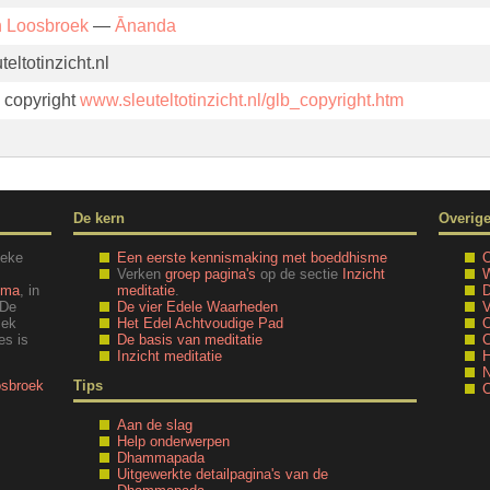
n Loosbroek
—
Ānanda
eltotinzicht.nl
. copyright
www.sleuteltotinzicht.nl/glb_copyright.htm
De kern
Overig
ieke
Een eerste kennismaking met boeddhisme
O
Verken
groep pagina's
op de sectie
Inzicht
W
mma
, in
meditatie
.
D
 De
De vier Edele Waarheden
V
iek
Het Edel Achtvoudige Pad
O
es is
De basis van meditatie
C
Inzicht meditatie
H
N
osbroek
Tips
C
Aan de slag
Help onderwerpen
Dhammapada
Uitgewerkte detailpagina's van de