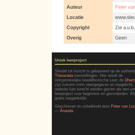
Auteur
Peter va
Locatie
www.sleut
Copyright
Zie a.u.b
Overig
Geen
Uniek leerproject
Sleutel tot Inzicht is gebaseerd op de authent
Theravāda
leerstellingen. Hier wordt de
oorspronkelijke boeddhistische Leer, de
Dha
zijn zuivere vorm weergegeven en toegelicht.
website kan terecht worden gezien als een un
leerproject voor beginners en gevorderden. All
gratis toegankelijk.
Geschreven en ontwikkeld door
Peter van Lo
—
Ānanda
.