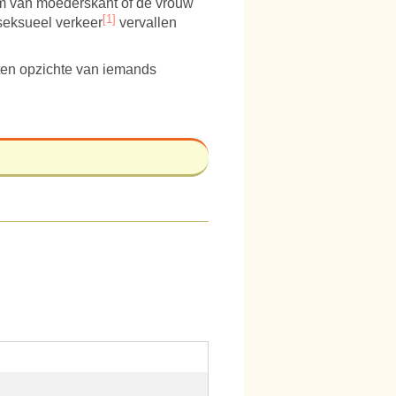
om van moederskant of de vrouw
[1]
seksueel verkeer
vervallen
 ten opzichte van iemands