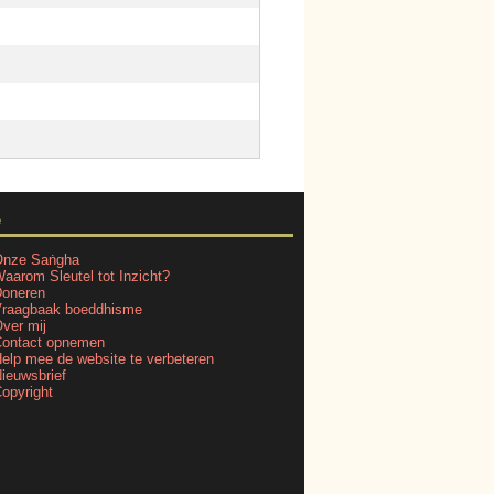
e
nze Saṅgha
aarom Sleutel tot Inzicht?
oneren
raagbaak boeddhisme
ver mij
ontact opnemen
elp mee de website te verbeteren
ieuwsbrief
opyright